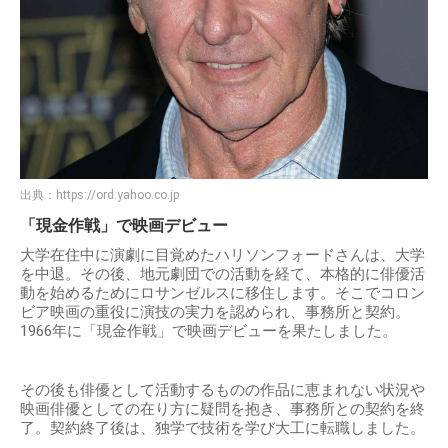
出典：
https://ord.yahoo.co.jp
「現金作戦」で映画デビュー
大学在住中に演劇に目覚めたハリソンフォードさんは、大学
を中退。その後、地元劇団での活動を経て、本格的に俳優活
動を始めるためにロサンゼルスに移住します。そこでコロン
ビア映画の重役に演技の実力を認められ、事務所と契約。
1966年に「現金作戦」で映画デビューを果たしました。
その後も俳優として活動するものの作品に恵まれない状況や
映画俳優としての在り方に疑問を抱き、事務所との契約を終
了。契約終了後は、独学で技術を学び大工に転職しました。