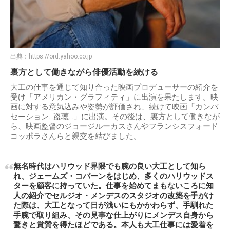
出典：
https://ord.yahoo.co.jp
裏方として働きながら俳優活動を続ける
大工の仕事を通じて知り合った映画プロデューサーの紹介を
受け「アメリカン・グラフィティ」に出演を果たします。映
画に対する意気込みや姿勢が評価され、続けて映画「カンバ
セーション…盗聴…」に出演。その後は、裏方として働きなが
ら、映画監督のジョージルーカスさんやフランシスフォード
コッポラさんらと親交を結びました。
無名時代はハリウッド界隈でも腕の良い大工として知ら
れ、ジェームズ・コバーンをはじめ、多くのハリウッドス
ターを顧客に持っていた。仕事を始めてまもないころに知
人の紹介でセルジオ・メンデスのスタジオの改築を手がけ
た際は、大工となって日が浅いにもかかわらず、手馴れた
手腕で取り組み、その見事な仕上がりにメンデス自身から
驚きと賞賛を得たほどである。本人も大工仕事には愛着を