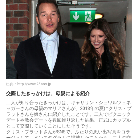
出典：
http://www.25ans.jp
交際したきっかけは、母親による紹介
二人が知り合ったきっかけは、キャサリン・シュワルツェネ
ッガーさんの母親のマリアさんが、2018年の夏にクリス・プ
ラットさんを娘さんに紹介したことです。二人でピクニック
デートや教会デートを数回繰り返した結果、正式にカップル
として交際していくことにしたそうです。
クリス・プラットさんがSNSで、ふたりの思い出写真をコラ
ージュして、インスタグラムに掲載したことから、二人の交