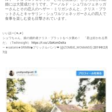
婚には大賛成だそうです。アーノルド・シュワルツェネッガ
ーさんとその恋人のヘザー・ミリガンさんと、クリス・プラ
ットさんとキャサリン・シュワルツェネッガーさんの四人で
食事を楽しむ姿も目撃されています。
いい話ー( ♥︎ᴗ♥︎ )
シュワちゃん、娘の婚約者クリス・プラットをベタ褒め！ 「君は好かれる男
だ」（Techinsight）
https://t.co/JSxKcmDeXa
— ★satomi★GRIMM◆プリックルパンツ❤︎ (@ZOMBIE_WOMAN55)
2019年2月
7日