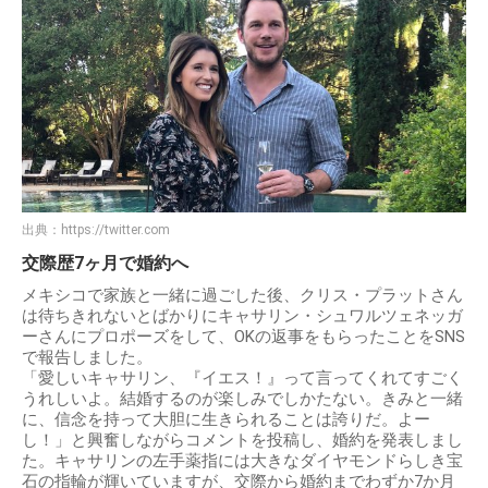
出典：
https://twitter.com
交際歴7ヶ月で婚約へ
メキシコで家族と一緒に過ごした後、クリス・プラットさん
は待ちきれないとばかりにキャサリン・シュワルツェネッガ
ーさんにプロポーズをして、OKの返事をもらったことをSNS
で報告しました。
「愛しいキャサリン、『イエス！』って言ってくれてすごく
うれしいよ。結婚するのが楽しみでしかたない。きみと一緒
に、信念を持って大胆に生きられることは誇りだ。よー
し！」と興奮しながらコメントを投稿し、婚約を発表しまし
た。キャサリンの左手薬指には大きなダイヤモンドらしき宝
石の指輪が輝いていますが、交際から婚約までわずか7か月