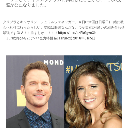
際が公になりました。
クリプラとキャサリン・シュワルツェネッガー、今日(=米国は日曜日)一緒に教
会へ礼拝に行ったらしい。交際は順調なんだな、つか美女x可愛いの組み合わせ
最強です😍💕！！推すしか！！！！
https://t.co/ezEkGgvcOh
— ZEN次郎@4/26アベ4全力待機 (@zenjiro2)
2018年8月5日