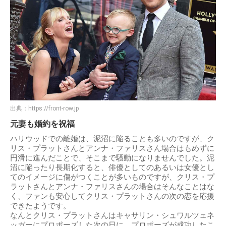
出典：
https://front-row.jp
元妻も婚約を祝福
ハリウッドでの離婚は、泥沼に陥ることも多いのですが、ク
リス・プラットさんとアンナ・ファリスさん場合はもめずに
円滑に進んだことで、そこまで騒動になりませんでした。泥
沼に陥ったり長期化すると、俳優としてのあるいは女優とし
てのイメージに傷がつくことが多いものですが、クリス・プ
ラットさんとアンナ・ファリスさんの場合はそんなことはな
く、ファンも安心してクリス・プラットさんの次の恋を応援
できたようです。
なんとクリス・プラットさんはキャサリン・シュワルツェネ
ッガーにプロポーズした次の日に、プロポーズが成功したこ