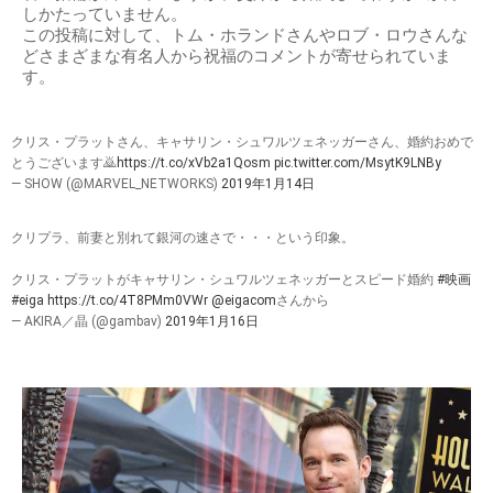
しかたっていません。
この投稿に対して、トム・ホランドさんやロブ・ロウさんな
どさまざまな有名人から祝福のコメントが寄せられていま
す。
クリス・プラットさん、キャサリン・シュワルツェネッガーさん、婚約おめで
とうございます🙇
https://t.co/xVb2a1Qosm
pic.twitter.com/MsytK9LNBy
— SHOW (@MARVEL_NETWORKS)
2019年1月14日
クリプラ、前妻と別れて銀河の速さで・・・という印象。
クリス・プラットがキャサリン・シュワルツェネッガーとスピード婚約
#映画
#eiga
https://t.co/4T8PMm0VWr
@eigacom
さんから
— AKIRA／晶 (@gambav)
2019年1月16日