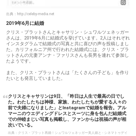
出典：
http://celeby-media.net
2019年6月に結婚
クリス・プラットさんとキャサリン・シュワルツェネッガー
さんは、2019年6月に結婚式を挙げています。2人はそれぞれ
インスタグラムで結婚式の写真と共に喜びの声を投稿しまし
た。カリフォルニア州で行われた結婚式には、クリス・プラ
ットさんの元妻アンナ・ファリスさんも長男を連れて参加し
たようです。
また、クリス・プラットさんは「たくさんの子ども」を作り
たいとも発言していました。
クリスとキャサリンは9日、「昨日は人生で最高の日でし
た。わたしたちは神様、家族、わたしたちが愛する人々の
前で夫婦になりました」とInstagramで結婚を報告。アル
マーニのウエディングドレスとスーツに身を包んだ結婚式
での仲睦まじい写真も掲載し、ファンからは祝福の声が相
次いでいる。
出典：
クリス・プラット再婚！シュワルツェネッガー美人娘と - シネマトゥデイ