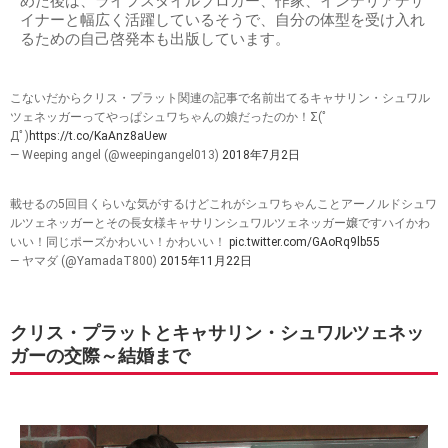
めた後は、ライフスタイルブロガー、作家、インテリアデザ
イナーと幅広く活躍しているそうで、自分の体型を受け入れ
るための自己啓発本も出版しています。
こないだからクリス・プラット関連の記事で名前出てるキャサリン・シュワル
ツェネッガーってやっぱシュワちゃんの娘だったのか！Σ(ﾟ
Дﾟ)
https://t.co/KaAnz8aUew
— Weeping angel (@weepingangel013)
2018年7月2日
載せるの5回目くらいな気がするけどこれがシュワちゃんことアーノルドシュワ
ルツェネッガーとその長女様キャサリンシュワルツェネッガー嬢ですハイかわ
いい！同じポーズかわいい！かわいい！
pic.twitter.com/GAoRq9lb55
— ヤマダ (@YamadaT800)
2015年11月22日
クリス・プラットとキャサリン・シュワルツェネッ
ガーの交際～結婚まで