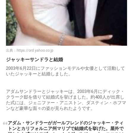
出典：
https://ord.yahoo.co.jp
ジャッキーサンドラと結婚
2003年6月22日にファッションモデルや女優として活動して
いたジャッキーと結婚しました。
アダムサンドラーとジャッキーは、2003年6月にディック・
クラーク邸を借りて結婚式を挙げました。約400人が出席し
た式には、ジェニファー・アニストン、ダスティン・ホフマ
ンなど豪華な面々の姿が見られたようです。
アダム・サンドラーがガールフレンドのジャッキー・ティ
トンとカリフォルニア州マリブで結婚式を挙げた。屋外で