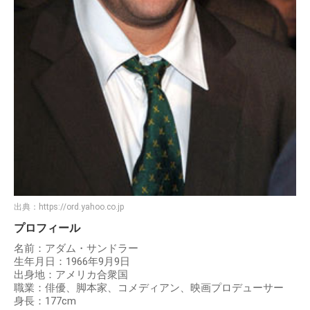
出典：
https://ord.yahoo.co.jp
プロフィール
名前：アダム・サンドラー
生年月日：1966年9月9日
出身地：アメリカ合衆国
職業：俳優、脚本家、コメディアン、映画プロデューサー
身長：177cm