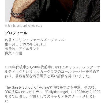
出典：
https://ord.yahoo.co.jp
プロフィール
名前：コリン・ジェームズ・ファレル
生年月日：1976年5月31日
出身地：アイルランド
職業：俳優
1980年代後半から90年代前半にかけてキャッスルノック・ケ
ルティックというサッカークラブのゴールキーパーを務めて
おり、前途有望な若手選手と高い評価を得ていました。
The Gaiety School of Actingで演技を学ぶも中退。その後、
BBC放送のテレビドラマ『Ballykissangel』に1998年から1999
年まで出演し、俳優としてのキャリアをスタートさせまし
た。