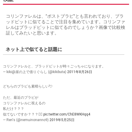
コリンファレルは、”ポストブラピ”とも言われており、ブラ
ッドピットに似てることで注目を集めています。コリンファ
レルはブラッドピットに似てるのでしょうか？画像で比較検
証してみたいと思います。
ネット上で似てると話題に
コリンファレルと、ブラッドピットが時々ごっちゃになります。
— kiki@崖の上で借りぐらし (@kikibuta)
2011年8月26日
どちらのブラピも素晴らしい💘
ただ、最近のブラピが
コリンファレルに視えるの
私だけ？？？
似てないですか？？？🙋‍♂️
pic.twitter.com/ChE8WKHqq4
— Ren's (@nemuinonanno9)
2019年5月25日