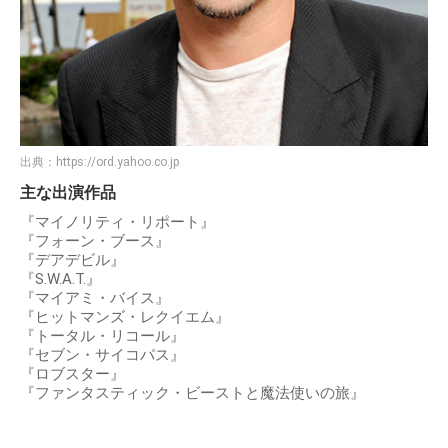
出典：
https://ord.yahoo.co.jp
主な出演作品
『マイノリティ・リポート』
『フォーン・ブース』
『デアデビル』
『S.W.A.T.』
『マイアミ・バイス』
『ヒットマンズ・レクイエム』
『トータル・リコール』
『セブン・サイコパス』
『ロブスター』
『ファンタスティック・ビーストと魔法使いの旅』