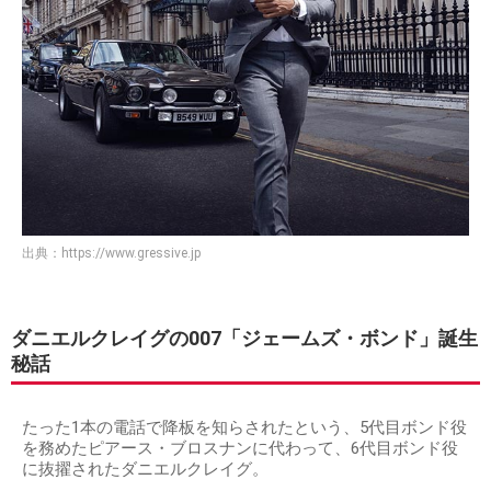
出典：
https://www.gressive.jp
ダニエルクレイグの007「ジェームズ・ボンド」誕生
秘話
たった1本の電話で降板を知らされたという、5代目ボンド役
を務めたピアース・ブロスナンに代わって、6代目ボンド役
に抜擢されたダニエルクレイグ。