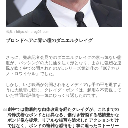
出典：
https://marog01.com
ブロンドヘアに青い瞳のダニエルクレイグ
さらに、発表記者会見でのダニエルクレイグの素っ気ない態
度が、バッシングの火に油を注ぐ形となり、まさに強烈な逆
風が吹く中で公開されたのが…シリーズ第21作の「007 カジ
ノ・ロワイヤル」でした。
しかし、いざ映画が公開されるとメディアは手の平を返すよ
うに大絶賛に転じ、クレイグ・ボンドは、起用を不安視して
いた世間の評価を一気にひっくり返したのです。
劇中では徹底的な肉体改造を経たクレイグが、これまでの
冷静沈着なボンドとは異なる、傷付き苦悩する感情豊かな
ボンド像を提示。リアルな描写を追求したアクションだけ
ではなく、ボンドの複雑な感情を丁寧に追ったストーリー