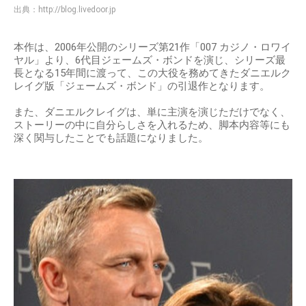
出典：
http://blog.livedoor.jp
本作は、2006年公開のシリーズ第21作「007 カジノ・ロワイ
ヤル」より、6代目ジェームズ・ボンドを演じ、シリーズ最
長となる15年間に渡って、この大役を務めてきたダニエルク
レイグ版「ジェームズ・ボンド」の引退作となります。
また、ダニエルクレイグは、単に主演を演じただけでなく、
ストーリーの中に自分らしさを入れるため、脚本内容等にも
深く関与したことでも話題になりました。