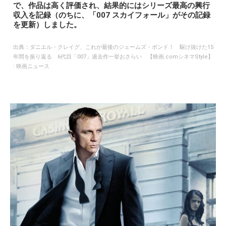
で、作品は高く評価され、結果的にはシリーズ最高の興行
収入を記録（のちに、「007 スカイフォール」がその記録
を更新）しました。
出典：
ダニエル・クレイグ、これが最後のジェームズ・ボンド！ 駆け抜けた15
年間を振り返る 6代目「007」過去作一挙おさらい 【映画.comシネマStyle】
: 映画ニュース