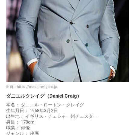
出典：
https://madamefigaro.jp
ダニエルクレイグ（Daniel Craig）
本名： ダニエル・ロートン・クレイグ
生年月日： 1968年3月2日
出生地： イギリス・チェシャー州チェスター
身長： 178cm
職業： 俳優
ジャンル： 映画