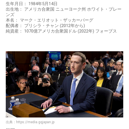
生年月日： 1984年5月14日
出生地： アメリカ合衆国 ニューヨーク州 ホワイト・プレー
ンズ
本名： マーク・エリオット・ザッカーバーグ
配偶者： プリシラ・チャン (2012年から)
純資産： 1070億アメリカ合衆国ドル (2022年) フォーブス
出典：
https://media.gqjapan.jp