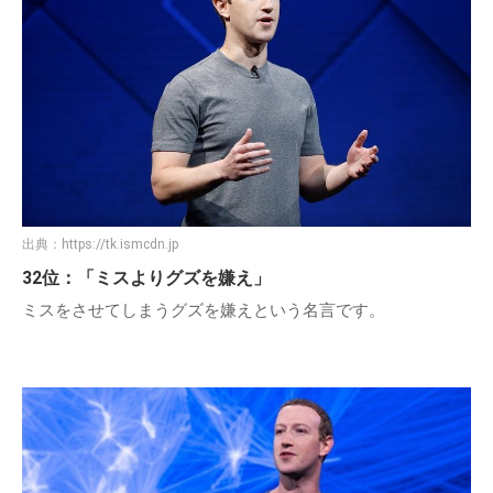
出典：
https://tk.ismcdn.jp
32位：「ミスよりグズを嫌え」
ミスをさせてしまうグズを嫌えという名言です。