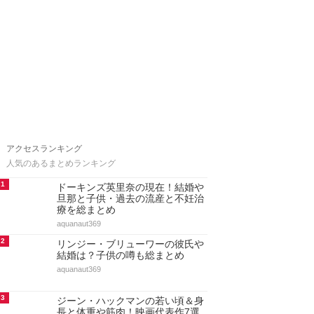
アクセスランキング
人気のあるまとめランキング
1
ドーキンズ英里奈の現在！結婚や
旦那と子供・過去の流産と不妊治
療を総まとめ
aquanaut369
2
リンジー・ブリューワーの彼氏や
結婚は？子供の噂も総まとめ
aquanaut369
3
ジーン・ハックマンの若い頃＆身
長と体重や筋肉！映画代表作7選