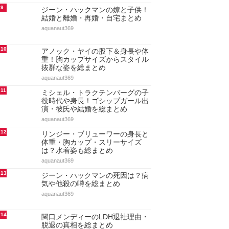
9
ジーン・ハックマンの嫁と子供！
結婚と離婚・再婚・自宅まとめ
aquanaut369
10
アノック・ヤイの股下＆身長や体
重！胸カップサイズからスタイル
抜群な姿を総まとめ
aquanaut369
11
ミシェル・トラクテンバーグの子
役時代や身長！ゴシップガール出
演・彼氏や結婚を総まとめ
aquanaut369
12
リンジー・ブリューワーの身長と
体重・胸カップ・スリーサイズ
は？水着姿も総まとめ
aquanaut369
13
ジーン・ハックマンの死因は？病
気や他殺の噂を総まとめ
aquanaut369
14
関口メンディーのLDH退社理由・
脱退の真相を総まとめ