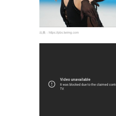
出典：
https://pbs.twimg.com