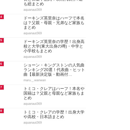
も総まとめ
aquanaut369
4
ドーキンズ英里奈はハーフで本名
は？父親・母親・兄弟など家族も
まとめ
aquanaut369
5
ドーキンズ英里奈の学歴！出身高
校と大学(東大出身の噂)・中学と
小学校もまとめ
aquanaut369
6
ショーン・キングストンの人気曲
ランキング20選！代表曲・ヒット
曲【最新決定版・動画付…
maru._.wanwan
7
トミコ・クレアはハーフ！本名や
国籍は？父親と母親など家族もま
とめ
aquanaut369
8
トミコ・クレアの学歴！出身大学
や高校・日本語まとめ
aquanaut369