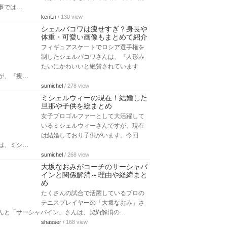
事では…
kent.n
/ 130 view
シェルバコワは痩せすぎ？身長や
体重・可愛い画像もまとめて紹介
フィギュアスケートでロシア選手権を
制したシェルバコワさんは、『人形み
たいにかわいいと絶賛されています
が、『痩…
sumichel
/ 278 view
ミシェルウィーの現在！結婚した
旦那や子供を総まとめ
女子プロゴルファーとして大活躍して
いるミシェルウィーさんですが、現在
は結婚しており子供がいます。今回
は、ミシ…
sumichel
/ 268 view
大坂なおみがコーチのサーシャバ
インと関係解消～理由や経緯まと
め
たくさんの試合で活躍しているプロの
テニスプレイヤーの「大坂なおみ」さ
んと「サーシャバイン」さんは、契約解消の…
shasser
/ 168 view