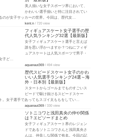
美人揃いな女子スポーツ界において、
かわいい選手揃いと特に注目されてい
るのが女子サッカーの世界。今回は、歴代女…
kent.n
/ 720 view
フィギュアスケート女子選手の歴
代人気ランキング32選【最新版】
女子フィギュアスケート選手と言えば
誰を思い浮かべますか？つねにフィギ
ュアスケートは人気スポーツで男子・
女子ど…
aquanaut369
/ 494 view
歴代スピードスケート女子のかわ
いい人気選手ランキング24選～海
外・日本別【最新版】
スタートからゴールまでものすごいス
ピードで駆け抜けるスピードスケー
ト。女子選手であってもスゴイ太ももをしてい…
aquanaut369
/ 330 view
ソトニコワと浅田真央の仲や関係
は？エピソードまとめ
女子フィギュアスケート界のレジェン
ドであるソトニコワさんと浅田真央さ
んは、仲良しな関係で有名。今回の記