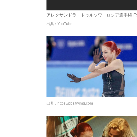
アレクサンドラ・トゥルソワ ロシア選手権 F
出典：YouTube
出典：
https://pbs.twimg.com