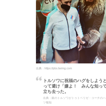
出典：
https://pbs.twimg.com
トルソワに祝福のハグをしよう
って避け「嫌よ！ みんな知っ
立ち去った。
出典：
銀のトルソワがトゥトベリゼ・コーチのハグ
ツ報知