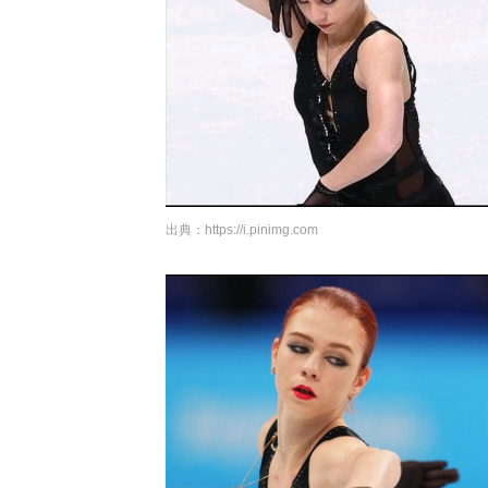
出典：
https://i.pinimg.com