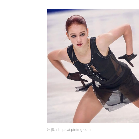
出典：
https://i.pinimg.com