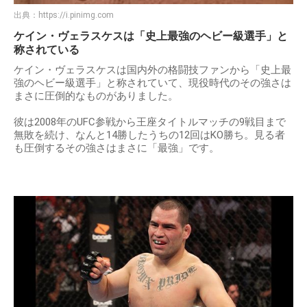
出典：
https://i.pinimg.com
ケイン・ヴェラスケスは「史上最強のヘビー級選手」と
称されている
ケイン・ヴェラスケスは国内外の格闘技ファンから「史上最
強のヘビー級選手」と称されていて、現役時代のその強さは
まさに圧倒的なものがありました。
彼は2008年のUFC参戦から王座タイトルマッチの9戦目まで
無敗を続け、なんと14勝したうちの12回はKO勝ち。見る者
も圧倒するその強さはまさに「最強」です。