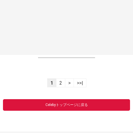
----------------------------------------------------------------
1
2
>
>>|
Celebyトップページに戻る