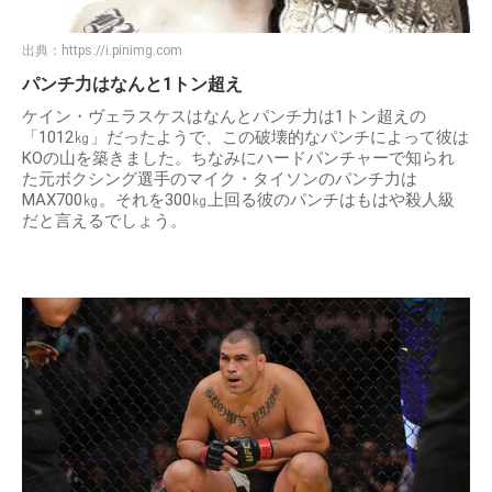
出典：
https://i.pinimg.com
パンチ力はなんと1トン超え
ケイン・ヴェラスケスはなんとパンチ力は1トン超えの
「1012㎏」だったようで、この破壊的なパンチによって彼は
KOの山を築きました。ちなみにハードパンチャーで知られ
た元ボクシング選手のマイク・タイソンのパンチ力は
MAX700㎏。それを300㎏上回る彼のパンチはもはや殺人級
だと言えるでしょう。