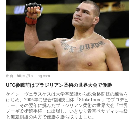
出典：
https://i.pinimg.com
UFC参戦前はブラジリアン柔術の世界大会で優勝
ケイン・ヴェラスケスは大学卒業後から総合格闘技の練習を
はじめ、2006年に総合格闘技団体「Strikeforce」でプロデビ
ュー。その翌年に挑んだブラジリアン柔術の世界大会「世界
ノーギ柔術選手権」に出場し、いきなり青帯ペサディシモ級
と無差別級の両方で優勝を勝ち取りました。