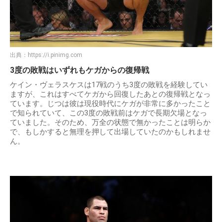
出典：
https://i.pinimg.com
3度の敗戦はいずれもケガからの復帰戦
ケイン・ヴェラスケスは17戦のうち3度の敗戦を経験してい
ますが、これはすべてケガから回復したあとの復帰戦となっ
ています。じつは彼は現役時代にケガが非常に多かったこと
で知られていて、この3度の敗戦前はケガで長期欠場となっ
ていました。そのため、万全の状態で無かったことは明らか
で、もしかすると無理を押して出場していたのかもしれませ
ん。