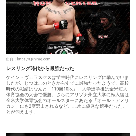
出典：
https://i.pinimg.com
レスリング時代から最強だった
ケイン・ヴェラスケスは学生時代にレスリングに励んでいま
したが、じつはこのときからすでに最強だったようで、高校
時代の戦績はなんと「110勝10敗」。大学進学後は全米短大
体育協会の大会で優勝。さらにアリゾナ州立大学に転入後は
全米大学体育協会のオールスターにあたる「オール・アメリ
カン」にも2度選出されるなど、非常に優秀な選手だったこ
とが伺えます。