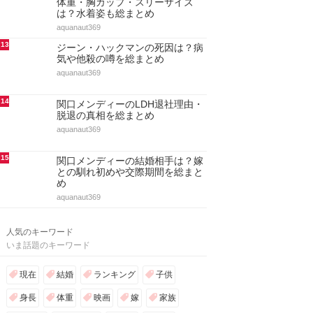
体重・胸カップ・スリーサイズ
は？水着姿も総まとめ
aquanaut369
13
ジーン・ハックマンの死因は？病
気や他殺の噂を総まとめ
aquanaut369
14
関口メンディーのLDH退社理由・
脱退の真相を総まとめ
aquanaut369
15
関口メンディーの結婚相手は？嫁
との馴れ初めや交際期間を総まと
め
aquanaut369
人気のキーワード
いま話題のキーワード
現在
結婚
ランキング
子供
身長
体重
映画
嫁
家族