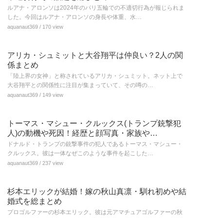
ルアナ・アロンソは2024年のパリ五輪での不適切行為が報じられま
した。今回はルアナ・アロンソの身長や体重、水…
aquanaut369
/ 170 view
アリカ・シュミットと大谷翔平は仲良い？2人の関
係まとめ
「陸上界の女神」と称されているアリカ・シュミット。ネット上で
大谷翔平との関係性に注目が集まっていて、その噂の…
aquanaut369
/ 149 view
トーマス・マシュー・クルックス(トランプ銃撃犯
人)の動機や死因！経歴と顔写真・家族や…
ドナルド・トランプの銃撃事件の犯人であるトーマス・マシュー・
クルックス。彼は一体なぜこのような事件を起こした…
aquanaut369
/ 237 view
杉本エリックが結婚！嫁の秋山真凛・馴れ初めや結
婚式を総まとめ
プロゴルファーの杉本エリック。彼は元アマチュアゴルファーの秋