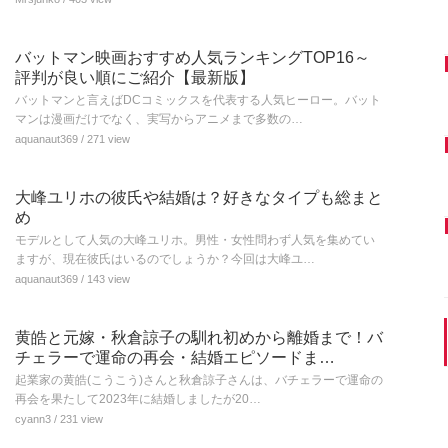
バットマン映画おすすめ人気ランキングTOP16～
評判が良い順にご紹介【最新版】
バットマンと言えばDCコミックスを代表する人気ヒーロー。バット
マンは漫画だけでなく、実写からアニメまで多数の…
aquanaut369
/ 271 view
大峰ユリホの彼氏や結婚は？好きなタイプも総まと
め
モデルとして人気の大峰ユリホ。男性・女性問わず人気を集めてい
ますが、現在彼氏はいるのでしょうか？今回は大峰ユ…
aquanaut369
/ 143 view
黄皓と元嫁・秋倉諒子の馴れ初めから離婚まで！バ
チェラーで運命の再会・結婚エピソードま…
起業家の黄皓(こうこう)さんと秋倉諒子さんは、バチェラーで運命の
再会を果たして2023年に結婚しましたが20…
cyann3
/ 231 view