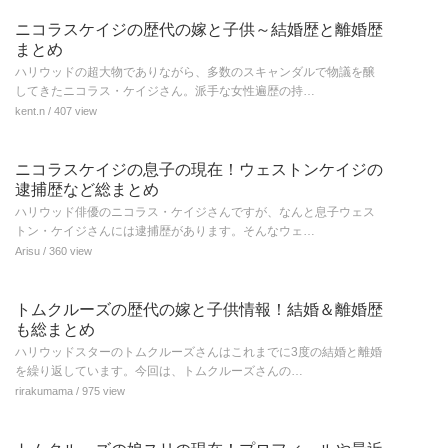
ニコラスケイジの歴代の嫁と子供～結婚歴と離婚歴
まとめ
ハリウッドの超大物でありながら、多数のスキャンダルで物議を醸
してきたニコラス・ケイジさん。派手な女性遍歴の持…
kent.n
/ 407 view
ニコラスケイジの息子の現在！ウェストンケイジの
逮捕歴など総まとめ
ハリウッド俳優のニコラス・ケイジさんですが、なんと息子ウェス
トン・ケイジさんには逮捕歴があります。そんなウェ…
Arisu
/ 360 view
トムクルーズの歴代の嫁と子供情報！結婚＆離婚歴
も総まとめ
ハリウッドスターのトムクルーズさんはこれまでに3度の結婚と離婚
を繰り返しています。今回は、トムクルーズさんの…
rirakumama
/ 975 view