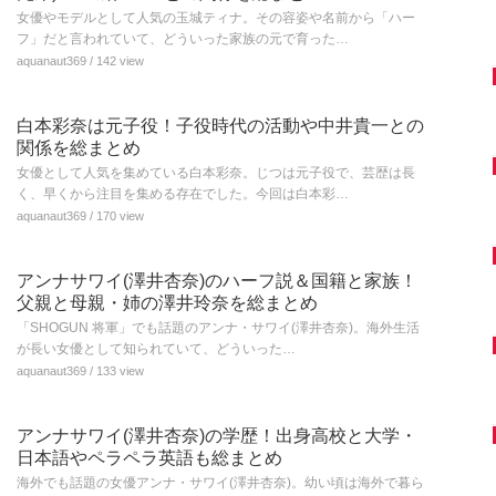
女優やモデルとして人気の玉城ティナ。その容姿や名前から「ハー
フ」だと言われていて、どういった家族の元で育った…
aquanaut369
/ 142 view
白本彩奈は元子役！子役時代の活動や中井貴一との
関係を総まとめ
女優として人気を集めている白本彩奈。じつは元子役で、芸歴は長
く、早くから注目を集める存在でした。今回は白本彩…
aquanaut369
/ 170 view
アンナサワイ(澤井杏奈)のハーフ説＆国籍と家族！
父親と母親・姉の澤井玲奈を総まとめ
「SHOGUN 将軍」でも話題のアンナ・サワイ(澤井杏奈)。海外生活
が長い女優として知られていて、どういった…
aquanaut369
/ 133 view
アンナサワイ(澤井杏奈)の学歴！出身高校と大学・
日本語やペラペラ英語も総まとめ
海外でも話題の女優アンナ・サワイ(澤井杏奈)。幼い頃は海外で暮ら