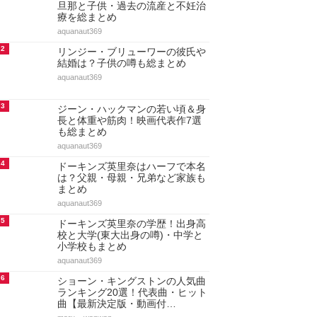
旦那と子供・過去の流産と不妊治
療を総まとめ
aquanaut369
2
リンジー・ブリューワーの彼氏や
結婚は？子供の噂も総まとめ
aquanaut369
3
ジーン・ハックマンの若い頃＆身
長と体重や筋肉！映画代表作7選
も総まとめ
aquanaut369
4
ドーキンズ英里奈はハーフで本名
は？父親・母親・兄弟など家族も
まとめ
aquanaut369
5
ドーキンズ英里奈の学歴！出身高
校と大学(東大出身の噂)・中学と
小学校もまとめ
aquanaut369
6
ショーン・キングストンの人気曲
ランキング20選！代表曲・ヒット
曲【最新決定版・動画付…