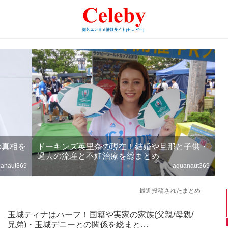
の真相を
ドーキンズ英里奈の現在！結婚や旦那と子供・
過去の流産と不妊治療を総まとめ
anaut369
aquanaut369
最近投稿されたまとめ
玉城ティナはハーフ！国籍や実家の家族(父親/母親/
兄弟)・玉城デニーとの関係を総まと…