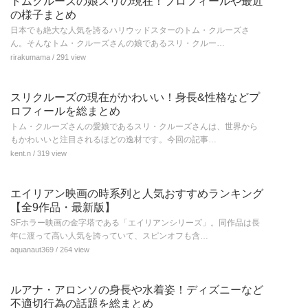
トムクルーズの娘スリの現在！プロフィールや最近
の様子まとめ
日本でも絶大な人気を誇るハリウッドスターのトム・クルーズさ
ん。そんなトム・クルーズさんの娘であるスリ・クルー…
rirakumama
/ 291 view
スリクルーズの現在がかわいい！身長&性格などプ
ロフィールを総まとめ
トム・クルーズさんの愛娘であるスリ・クルーズさんは、世界から
もかわいいと注目されるほどの逸材です。今回の記事…
kent.n
/ 319 view
エイリアン映画の時系列と人気おすすめランキング
【全9作品・最新版】
SFホラー映画の金字塔である「エイリアンシリーズ」。同作品は長
年に渡って高い人気を誇っていて、スピンオフも含…
aquanaut369
/ 264 view
ルアナ・アロンソの身長や水着姿！ディズニーなど
不適切行為の話題を総まとめ