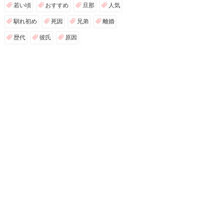
若い頃
おすすめ
旦那
人気
馴れ初め
死因
兄弟
離婚
歴代
彼氏
原因