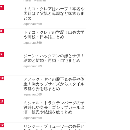
maru._.wanwan
7
トミコ・クレアはハーフ！本名や
国籍は？父親と母親など家族もま
とめ
aquanaut369
8
トミコ・クレアの学歴！出身大学
や高校・日本語まとめ
aquanaut369
9
ジーン・ハックマンの嫁と子供！
結婚と離婚・再婚・自宅まとめ
aquanaut369
10
アノック・ヤイの股下＆身長や体
重！胸カップサイズからスタイル
抜群な姿を総まとめ
aquanaut369
11
ミシェル・トラクテンバーグの子
役時代や身長！ゴシップガール出
演・彼氏や結婚を総まとめ
aquanaut369
12
リンジー・ブリューワーの身長と