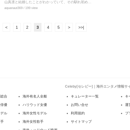
山真凛と結婚したことがわかっていて、その馴れ初め…
aquanaut369
/ 199 view
<
1
2
3
4
5
>
>>|
Celeby[セレビー]｜海外エンタメ情報
ブ総合
海外有名人全般
キュレーター一覧
キ
ド俳優
ハリウッド女優
お問い合せ
運
モデル
海外女性モデル
利用規約
プ
歌手
海外女性歌手
サイトマップ