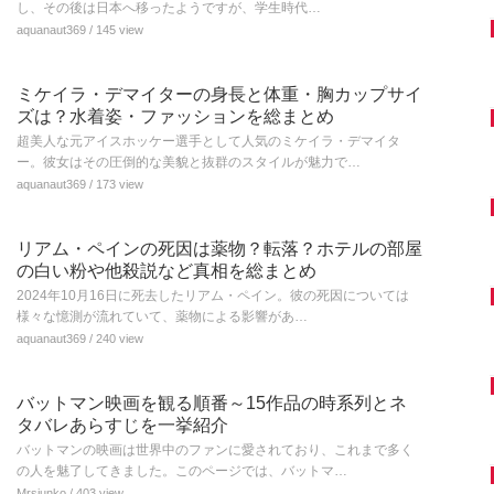
し、その後は日本へ移ったようですが、学生時代…
aquanaut369
/ 145 view
ミケイラ・デマイターの身長と体重・胸カップサイ
ズは？水着姿・ファッションを総まとめ
超美人な元アイスホッケー選手として人気のミケイラ・デマイタ
ー。彼女はその圧倒的な美貌と抜群のスタイルが魅力で…
aquanaut369
/ 173 view
リアム・ペインの死因は薬物？転落？ホテルの部屋
の白い粉や他殺説など真相を総まとめ
2024年10月16日に死去したリアム・ペイン。彼の死因については
様々な憶測が流れていて、薬物による影響があ…
aquanaut369
/ 240 view
バットマン映画を観る順番～15作品の時系列とネ
タバレあらすじを一挙紹介
バットマンの映画は世界中のファンに愛されており、これまで多く
の人を魅了してきました。このページでは、バットマ…
Mrsjunko
/ 403 view