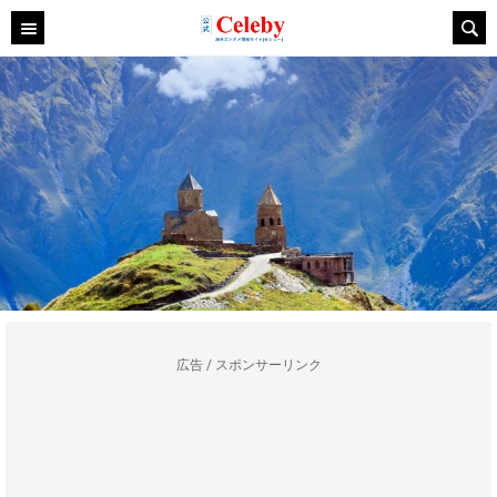
広告 / スポンサーリンク