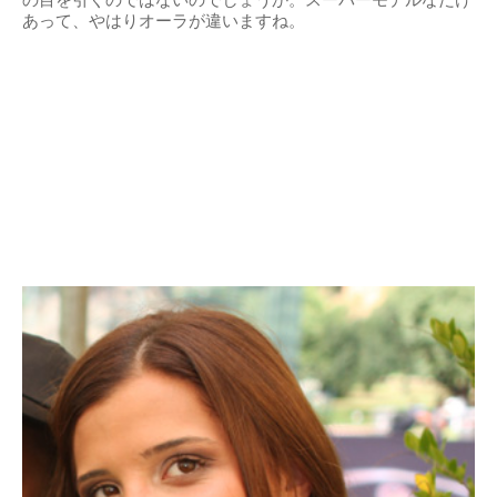
の目を引くのではないのでしょうか。スーパーモデルなだけ
あって、やはりオーラが違いますね。