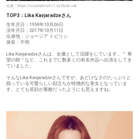
出典：
https://scontent-nrt1-1.xx.fbcdn.net
TOP3：Lika Kavjaradzeさん
生年月日：1959年10月26日
没年月日：2017年10月11日
出身地：ジョージア トビリシ
身長：不明
Lika Kavjaradzeさんは、女優として活躍をしています。＂ 希
望の樹＂など、これまでに数多くの有名作品へ出演をしてき
ていました。
そんなLika Kavjaradzeさんですが、あどけなさのたっぷりと
残っている可愛らしい顔立ちが特徴的な美女となっていま
す。とても笑顔が素敵だったようにも思えますね。