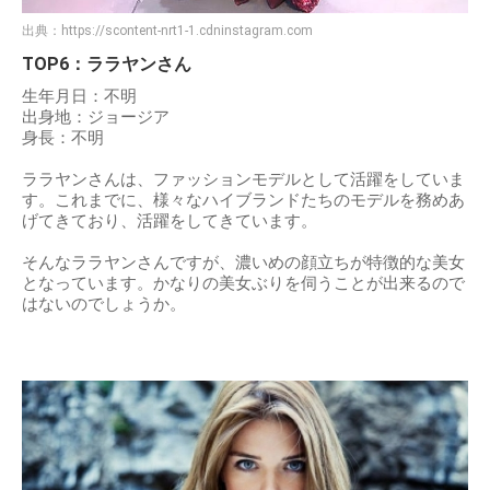
出典：
https://scontent-nrt1-1.cdninstagram.com
TOP6：ララヤンさん
生年月日：不明
出身地：ジョージア
身長：不明
ララヤンさんは、ファッションモデルとして活躍をしていま
す。これまでに、様々なハイブランドたちのモデルを務めあ
げてきており、活躍をしてきています。
そんなララヤンさんですが、濃いめの顔立ちが特徴的な美女
となっています。かなりの美女ぶりを伺うことが出来るので
はないのでしょうか。