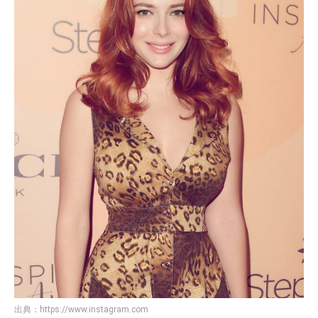
出典：
https://www.instagram.com