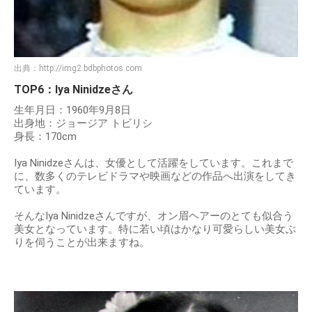
出典：
http://img2.bdbphotos.com
TOP6：Iya Ninidzeさん
生年月日：1960年9月8日
出身地：ジョージア トビリシ
身長：170cm
Iya Ninidzeさんは、女優として活躍をしています。これまで
に、数多くのテレビドラマや映画などの作品へ出演をしてき
ています。
そんなIya Ninidzeさんですが、オン眉ヘアーのとても似合う
美女となっています。特に若い頃はかなり可愛らしい美女ぶ
りを伺うことが出来ますね。