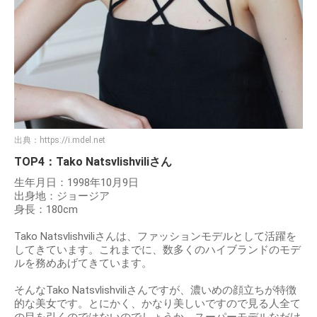
出典：
https://i.mdel.net
TOP4：Tako Natsvlishviliさん
生年月日：1998年10月9日
出身地：ジョージア
身長：180cm
Tako Natsvlishviliさんは、ファッションモデルとして活躍を
してきています。これまでに、数多くのハイブランドのモデ
ルを務めあげてきています。
そんなTako Natsvlishviliさんですが、濃いめの顔立ちが特徴
的な美女です。とにかく、かなり美しいですので見る人全て