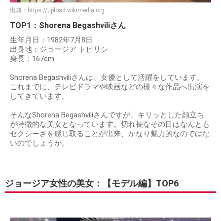
出典：
https://upload.wikimedia.org
TOP1：Shorena Begashviliさん
生年月日：1982年7月8日
出身地：ジョージア トビリシ
身長：167cm
Shorena Begashviliさんは、女優として活躍をしています。
これまでに、テレビドラマや映画などの様々な作品へ出演を
してきています。
そんなShorena Begashviliさんですが、キリッとした顔立ち
が特徴的な美女となっています。切れ長なその目はなんとも
セクシーさを感じ取ることが出来、かなり魅力的なのではな
いのでしょうか。
ジョージア女性の美女：【モデル編】TOP6