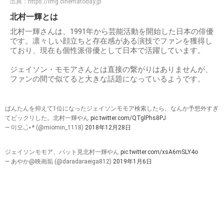
出典：
https://img.cinematoday.jp
北村一輝とは
北村一輝さんは、1991年から芸能活動を開始した日本の俳優
です。凛々しい顔立ちと存在感がある演技でファンを獲得し
ており、現在も個性派俳優として日本で活躍しています。
ジェイソン・モモアさんとは直接の繋がりはありませんが、
ファンの間で似てると大きな話題になっているようです。
ばんたんを抑えて1位になったジェイソンモモア検索したら、なんか予想外すぎ
てビックリした。北村一輝やん
pic.twitter.com/QTglPhs8PJ
— 미오◡̈⋆* (@miomin_1118)
2018年12月28日
ジェイソンモモア、パット見北村一輝やん
pic.twitter.com/xsA6mSLY4o
— あやか@映画垢 (@daradaraeiga812)
2019年1月6日