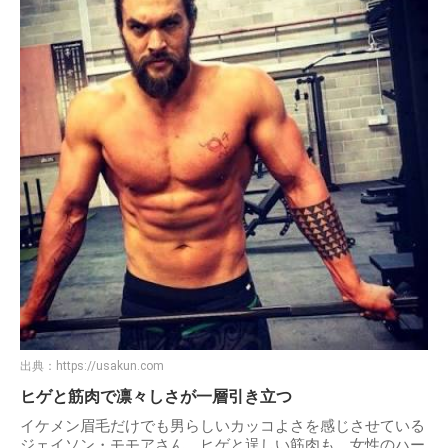
出典：
https://usakun.com
ヒゲと筋肉で凛々しさが一層引き立つ
イケメン眉毛だけでも男らしいカッコよさを感じさせている
ジェイソン・モモアさん。ヒゲと逞しい筋肉も、女性のハー