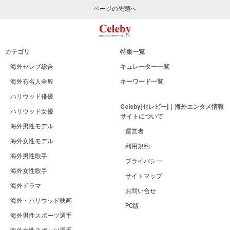
ページの先頭へ
カテゴリ
特集一覧
海外セレブ総合
キュレーター一覧
海外有名人全般
キーワード一覧
ハリウッド俳優
Celeby[セレビー]｜海外エンタメ情報
ハリウッド女優
サイトについて
海外男性モデル
運営者
海外女性モデル
利用規約
海外男性歌手
プライバシー
海外女性歌手
サイトマップ
海外ドラマ
お問い合せ
海外・ハリウッド映画
PC版
海外男性スポーツ選手