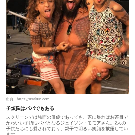
出典：
https://usakun.com
子煩悩はパパでもある
スクリーンでは強面の俳優であっても、家に帰ればお茶目で
かわいい子煩悩パパとなるジェイソン・モモアさん。2人の
子供たちにも愛されており、親子で明るい笑顔を披露してい
ます。