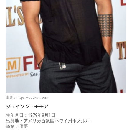
出典：
https://usakun.com
ジェイソン・モモア
生年月日：1979年8月1日
出身地：アメリカ合衆国ハワイ州ホノルル
職業：俳優