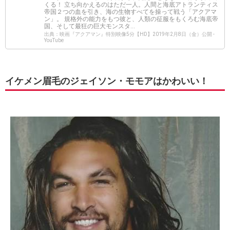
くる！ 立ち向かえるのはただ一人。人間と海底アトランティス
帝国２つの血を引き、海の生物すべてを操って戦う「アクアマ
ン」。 規格外の能力をもつ彼と、人類の征服をもくろむ海底帝
国、そして最狂の巨大モンスタ...
出典：映画『アクアマン』特別映像5分【HD】2019年2月8日（金）公開 -
YouTube
イケメン眉毛のジェイソン・モモアはかわいい！