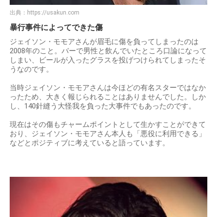
出典：
https://usakun.com
暴行事件によってできた傷
ジェイソン・モモアさんが眉毛に傷を負ってしまったのは
2008年のこと。バーで男性と飲んでいたところ口論になって
しまい、ビールが入ったグラスを投げつけられてしまったそ
うなのです。
当時ジェイソン・モモアさんは今ほどの有名スターではなか
ったため、大きく報じられることはありませんでした。しか
し、140針縫う大怪我を負った大事件でもあったのです。
現在はその傷もチャームポイントとして生かすことができて
おり、ジェイソン・モモアさん本人も「悪役に利用できる」
などとポジティブに考えていると語っています。