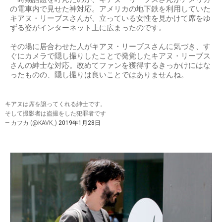
の電車内で見せた神対応。アメリカの地下鉄を利用していた
キアヌ・リーブスさんが、立っている女性を見かけて席をゆ
ずる姿がインターネット上に広まったのです。
その場に居合わせた人がキアヌ・リーブスさんに気づき、す
ぐにカメラで隠し撮りしたことで発覚したキアヌ・リーブス
さんの紳士な対応。改めてファンを獲得するきっかけにはな
ったものの、隠し撮りは良いことではありませんね。
キアヌは席を譲ってくれる紳士です。
そして撮影者は盗撮をした犯罪者です
— カフカ (@KAVK_)
2019年1月28日