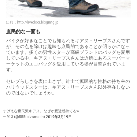
出典：
http://livedoor.blogimg.jp
庶民的な一面も
バイクが好きなことでも知られるキアヌ・リーブスさんです
が、その点を除けば趣味も庶民的であることが明らかになっ
ています。多くの男性スターが高級ブランドのバッグを愛用
している中、キアヌ・リーブスさんは近所にあるスーパーマ
ーケットのエコバッグを愛用している姿が目撃されていま
す。
セレブらしさを表に出さず、紳士で庶民的な性格の持ち主の
ハリウッドスターは、キアヌ・リーブスさん以外存在しない
のではないでしょうか。
すげえな庶民派キアヌ。なぜか親近感持てるw
— 913 (@555faizsmash)
2019年3月19日