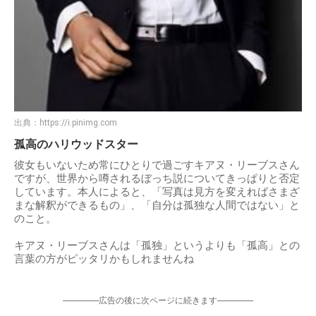
出典：
https://i.pinimg.com
孤高のハリウッドスター
彼女もいないため常にひとりで過ごすキアヌ・リーブスさん
ですが、世界から噂されるぼっち説についてきっぱりと否定
しています。本人によると、「写真は見方を変えればさまざ
まな解釈ができるもの」、「自分は孤独な人間ではない」と
のこと。
キアヌ・リーブスさんは「孤独」というよりも「孤高」との
言葉の方がピッタリかもしれませんね
-----------------広告の後に次ページに続きます-----------------