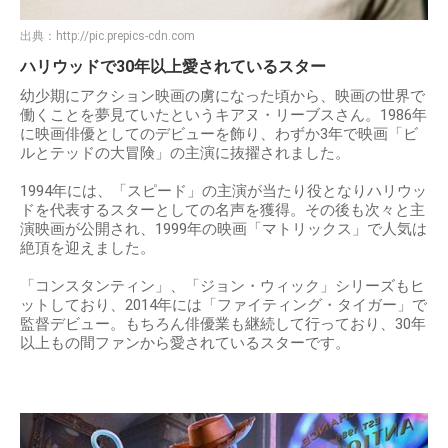
出典：
http://pic.prepics-cdn.com
ハリウッドで30年以上愛されているスター
幼少期にアクション映画の虜になった頃から、映画の世界で
働くことを夢見ていたというキアヌ・リーブスさん。1986年
に映画俳優としてのデビューを飾り、わずか3年で映画「ビ
ルとテッドの大冒険」の主演に抜擢されました。
1994年には、「スピード」の主演が当たり役となりハリウッ
ドを代表するスターとしての名声を獲得。その後も次々と主
演映画が公開され、1999年の映画「マトリックス」で人気は
絶頂を迎えました。
「コンスタンティン」、「ジョン・ウィック」シリーズもヒ
ットしており、2014年には「ファイティング・タイガー」で
監督デビュー。もちろん俳優業も継続して行っており、30年
以上もの間ファンから愛されているスターです。