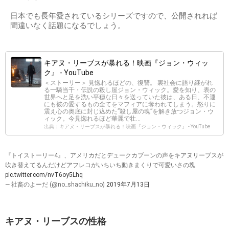
日本でも長年愛されているシリーズですので、公開されれば
間違いなく話題になるでしょう。
キアヌ・リーブスが暴れる！映画『ジョン・ウィッ
ク』 - YouTube
＜ストーリー＞ 見惚れるほどの、復讐。 裏社会に語り継がれ
る一騎当千・伝説の殺し屋ジョン・ウィック。愛を知り、表の
世界へと足を洗い平穏な日々を送っていた彼は、ある日、不運
にも彼の愛するもの全てをマフィアに奪われてしまう。怒りに
震え心の奥底に封じ込めた”殺し屋の魂”を解き放つジョン・ウ
ィック。今見惚れるほど華麗で壮...
出典：キアヌ・リーブスが暴れる！映画『ジョン・ウィック』 - YouTube
『トイストーリー4』、アメリカだとデュークカブーンの声をキアヌリーブスが
吹き替えてるんだけどアフレコがいちいち動きまくりで可愛いさの塊
pic.twitter.com/nvT6oy5Lhq
— 社畜のよーだ (@no_shachiku_no)
2019年7月13日
キアヌ・リーブスの性格