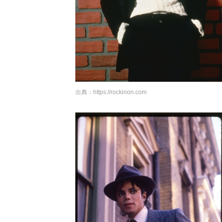
出典：
https://rockinon.com