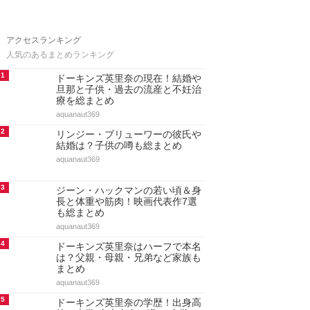
アクセスランキング
人気のあるまとめランキング
1
ドーキンズ英里奈の現在！結婚や
旦那と子供・過去の流産と不妊治
療を総まとめ
aquanaut369
2
リンジー・ブリューワーの彼氏や
結婚は？子供の噂も総まとめ
aquanaut369
3
ジーン・ハックマンの若い頃＆身
長と体重や筋肉！映画代表作7選
も総まとめ
aquanaut369
4
ドーキンズ英里奈はハーフで本名
は？父親・母親・兄弟など家族も
まとめ
aquanaut369
5
ドーキンズ英里奈の学歴！出身高