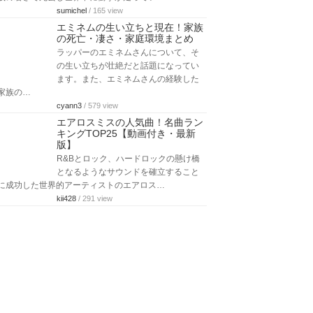
sumichel
/ 165 view
エミネムの生い立ちと現在！家族
の死亡・凄さ・家庭環境まとめ
ラッパーのエミネムさんについて、そ
の生い立ちが壮絶だと話題になってい
ます。また、エミネムさんの経験した
家族の…
cyann3
/ 579 view
エアロスミスの人気曲！名曲ラン
キングTOP25【動画付き・最新
版】
R&Bとロック、ハードロックの懸け橋
となるようなサウンドを確立すること
に成功した世界的アーティストのエアロス…
kii428
/ 291 view