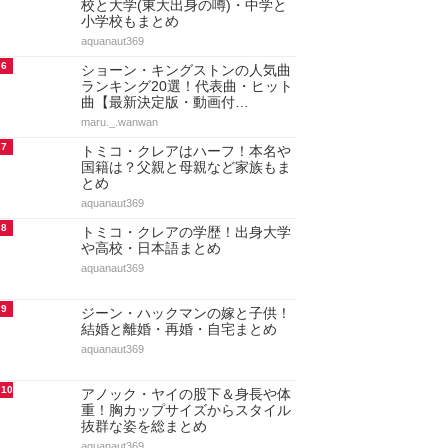
校と大学(東大出身の噂)・中学と
小学校もまとめ
aquanaut369
6
ショーン・キングストンの人気曲
ランキング20選！代表曲・ヒット
曲【最新決定版・動画付…
maru._.wanwan
7
トミコ・クレアはハーフ！本名や
国籍は？父親と母親など家族もま
とめ
aquanaut369
8
トミコ・クレアの学歴！出身大学
や高校・日本語まとめ
aquanaut369
9
ジーン・ハックマンの嫁と子供！
結婚と離婚・再婚・自宅まとめ
aquanaut369
10
アノック・ヤイの股下＆身長や体
重！胸カップサイズからスタイル
抜群な姿を総まとめ
aquanaut369