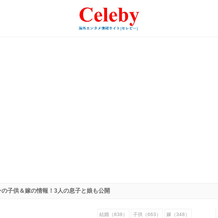
ンの子供＆嫁の情報！3人の息子と娘も公開
結婚（838）
子供（663）
嫁（348）