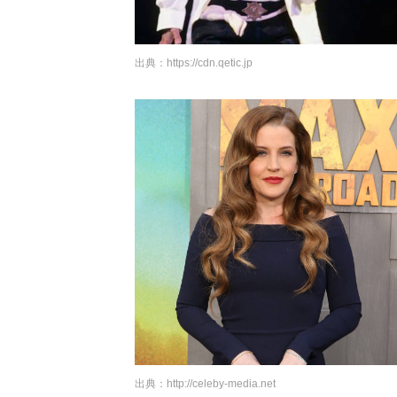
出典：
https://cdn.qetic.jp
出典：
http://celeby-media.net