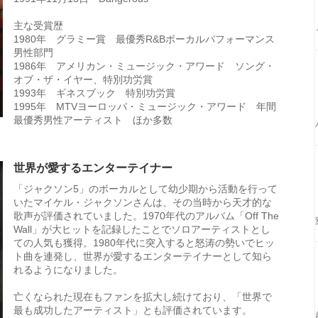
主な受賞歴
1980年 グラミー賞 最優秀R&Bボーカルパフォーマンス
男性部門
1986年 アメリカン・ミュージック・アワード ソング・
オブ・ザ・イヤー、特別功労賞
1993年 ギネスブック 特別功労賞
1995年 MTVヨーロッパ・ミュージック・アワード 年間
最優秀男性アーティスト ほか多数
世界が愛するエンターテイナー
「ジャクソン5」のボーカルとして幼少期から活動を行って
いたマイケル・ジャクソンさんは、その当時から天才的な
歌声が評価されていました。1970年代のアルバム「Off The
Wall」が大ヒットを記録したことでソロアーティストとし
ての人気も獲得。1980年代に突入すると怒涛の勢いでヒッ
ト曲を連発し、世界が愛するエンターテイナーとして知ら
れるようになりました。
亡くなられた現在もファンを拡大し続けており、「世界で
最も成功したアーティスト」とも評価されています。