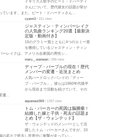
イギリス人歌手のピート・ドハーティ
さんについて、歴代彼女の話題が挙が
っています。また、ピート・ドハーティさん…
cyann3
/ 151 view
ジャスティン・ティンバーレイク
の人気曲ランキング20選【最新決
定版・動画付き】
10のグラミー賞とともに4つのエミー賞
を獲得しているジャスティン・ティン
バーレイクは、アメリカ合衆国の男性シ…
maru._.wanwan
/ 288 view
ディープ・パープルの現在！歴代
メンバーの変遷・近況まとめ
人気ハードロックバンドの「ディー
プ・パープル」。彼らは1960年代後半
から現在まで活動を続けていて、その
変遷…
aquanaut369
/ 1397 view
トム・パーカーの死因は脳腫瘍！
結婚した嫁と子供・死去の話題ま
とめ【ザ・ウォンテッド】
ザ・ウォンテッドのメンバーとして活
躍したトム・パーカーさんですが、33
歳の若さで死去し世界中に衝撃が走ってい…