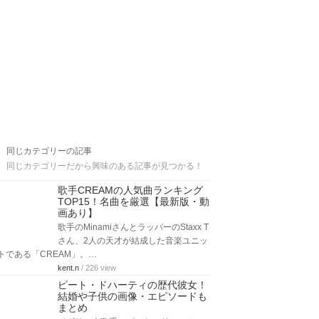
同じカテゴリーの記事
同じカテゴリーだから興味のある記事が見つかる！
歌手CREAMの人気曲ランキング
TOP15！名曲を厳選【最新版・動
画あり】
歌手のMinamiさんとラッパーのStaxx T
さん、2人の天才が結成した音楽ユニッ
トである「CREAM」。…
kent.n
/ 226 view
ピート・ドハーティの歴代彼女！
結婚や子供の画像・エピソードも
まとめ