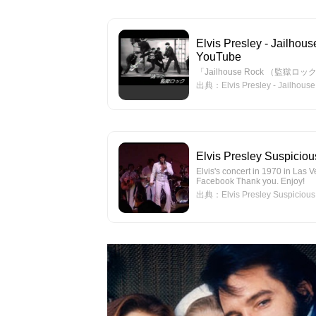
Elvis Presley - J
YouTube
「Jailhouse Rock （監獄ロック
出典：Elvis Presley - Jai
Elvis Presley Suspicio
Elvis's concert in 1970 in Las V
Facebook Thank you. Enjoy!
出典：Elvis Presley Suspicious 