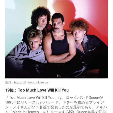
出典：
http://cdnlinks.linkfire.com
19位：Too Much Love Will Kill You
「Too Much Love Will Kill You」は、ロックバンドQueenが
1995年にリリースしたバラード。ギターを務めるブライア
ン・メイさんがソロ名義で発表したのが最初であり、アルバ
ム「Made in Heaven」をリリースする際にQueen名義で初披