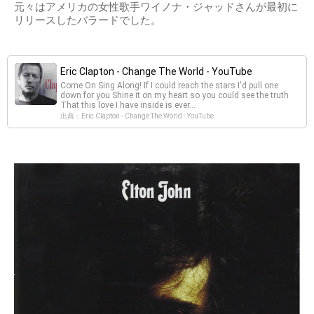
元々はアメリカの女性歌手ワイノナ・ジャッドさんが最初に
リリースしたバラードでした。
Eric Clapton - Change The World - YouTube
Come On Sing Along! If I could reach the stars I'd pull one
down for you Shine it on my heart so you could see the truth
That this love I have inside is ever...
出典：Eric Clapton - Change The World - YouTube