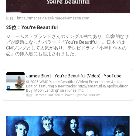
出典：
https://images-na.ssl-images-amazon.com
25位：You're Beautiful
ジェームス・ブラントさんのシングル曲であり、印象的なサ
ビが話題になったバラード「You're Beautiful」。日本では
CMソングとして人気があり、テレビドラマ「小早川伸木の
恋」の挿入歌にも起用されました。
James Blunt - You're Beautiful (Video) - YouTube
© 2005 WMG You're Beautiful (Video) Pre-order the 'Apollo
Edition' featuring 5 new tracks: http://smarturl.it/ApolloEdition
Buy 'Moon Landing' on iTunes: htt...
出典：James Blunt - You're Beautiful (Video) - YouTube