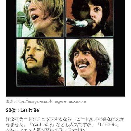
出典：
https://images-na.ssl-images-amazon.com
22位：Let It Be
洋楽バラードをチェックするなら、ビートルズの存在は欠か
せません。「Yesterday」なども人気ですが、「Let It Be」
が特にファン人気が高いバラードですね。