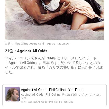
出典：
https://images-na.ssl-images-amazon.com
21位：Against All Odds
フィル・コリンズさんが1984年にリリースしたバラード
「Against All Odds」。日本では「見つめて欲しい」とのタ
イトルで発表され、映画「カリブの熱い夜」にも起用されま
した。
Against All Odds - Phil Collins - YouTube
Against All Odds - Phil Collins 見つめてほしい / フィル・コリ
ンズ
出典：Against All Odds - Phil Collins - YouTube