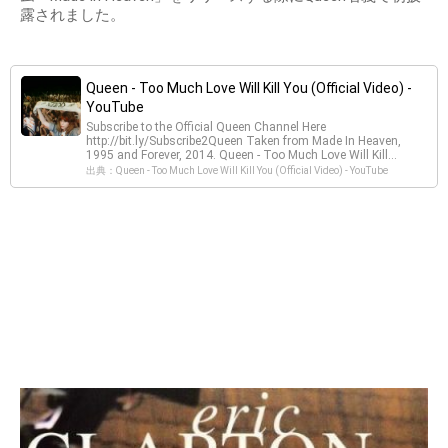
露されました。
Queen - Too Much Love Will Kill You (Official Video) -
YouTube
Subscribe to the Official Queen Channel Here
http://bit.ly/Subscribe2Queen Taken from Made In Heaven,
1995 and Forever, 2014. Queen - Too Much Love Will Kill...
出典：Queen - Too Much Love Will Kill You (Official Video) - YouTube