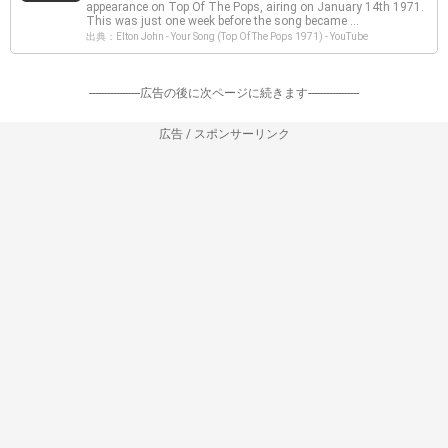
appearance on Top Of The Pops, airing on January 14th 1971.
This was just one week before the song became ...
出典：Elton John - Your Song (Top Of The Pops 1971) - YouTube
-----------------広告の後に次ページに続きます-----------------
広告 / スポンサーリンク