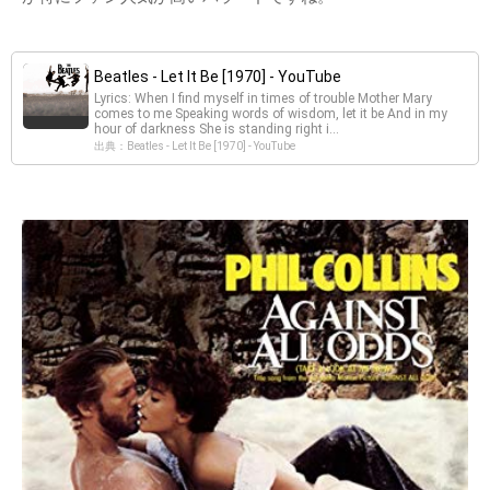
Beatles - Let It Be [1970] - YouTube
Lyrics: When I find myself in times of trouble Mother Mary
comes to me Speaking words of wisdom, let it be And in my
hour of darkness She is standing right i...
出典：Beatles - Let It Be [1970] - YouTube