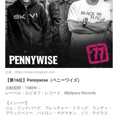
出典：
https://www.instagram.com
【第16位】Pennywise（ペニーワイズ）
活動期間：1988年～
レーベル：エピタフ・レコード、MySpace Records
【メンバー】
ジム・リンドバーグ、フレッチャー・ドラッグ、ランディ・
ブラッドベリー、バイロン・マクマキン、ゾリ・テグラス