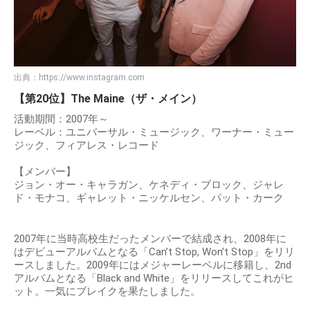
出典：
https://www.instagram.com
【第20位】The Maine（ザ・メイン）
活動期間：2007年～
レーベル：ユニバーサル・ミュージック、ワーナー・ミュー
ジック、フィアレス・レコード
【メンバー】
ジョン・オー・キャラガン、ケネディ・ブロック、ジャレ
ド・モナコ、ギャレット・ニッケルセン、パット・カーク
2007年に当時高校生だったメンバーで結成され、2008年に
はデビューアルバムとなる「Can’t Stop, Won’t Stop」をリリ
ースしました。2009年にはメジャーレーベルに移籍し、2nd
アルバムとなる「Black and White」をリリースしてこれがヒ
ット。一気にブレイクを果たしました。