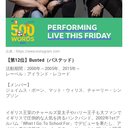
出典：
https://www.instagram.com
【第12位】Busted（バステッド）
活動期間：2000年～2005年、2015年～
レーベル：アイランド・レコード
【メンバー】
ジェイムス・ボーン、マット・ウィリス、チャーリー・シン
プソン
イギリス王室のチャールズ皇太子やハリー王子も大ファンで
イギリスで圧倒的な人気を誇るパンクバンド。2002年1stア
ルバム「What I Go To School For」でデビューを果たし、ア