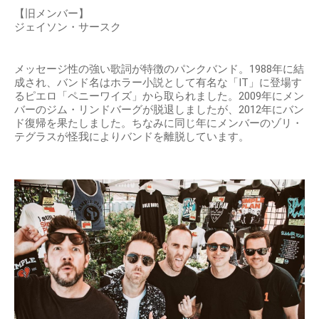
【旧メンバー】
ジェイソン・サースク
メッセージ性の強い歌詞が特徴のパンクバンド。1988年に結
成され、バンド名はホラー小説として有名な「IT」に登場す
るピエロ「ペニーワイズ」から取られました。2009年にメン
バーのジム・リンドバーグが脱退しましたが、2012年にバン
ド復帰を果たしました。ちなみに同じ年にメンバーのゾリ・
テグラスが怪我によりバンドを離脱しています。