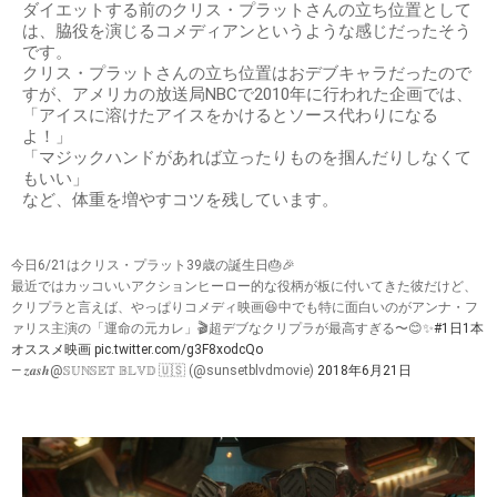
ダイエットする前のクリス・プラットさんの立ち位置として
は、脇役を演じるコメディアンというような感じだったそう
です。
クリス・プラットさんの立ち位置はおデブキャラだったので
すが、アメリカの放送局NBCで2010年に行われた企画では、
「アイスに溶けたアイスをかけるとソース代わりになる
よ！」
「マジックハンドがあれば立ったりものを掴んだりしなくて
もいい」
など、体重を増やすコツを残しています。
今日6/21はクリス・プラット39歳の誕生日🎂🎉
最近ではカッコいいアクションヒーロー的な役柄が板に付いてきた彼だけど、
クリプラと言えば、やっぱりコメディ映画😆中でも特に面白いのがアンナ・フ
ァリス主演の「運命の元カレ」🎬超デブなクリプラが最高すぎる〜😊✨
#1日1本
オススメ映画
pic.twitter.com/g3F8xodcQo
— 𝒛𝒂𝒔𝒉@𝕊‌𝕌‌ℕ‌𝕊‌𝔼‌𝕋 𝔹‌𝕃‌𝕍‌𝔻 🇺🇸 (@sunsetblvdmovie)
2018年6月21日