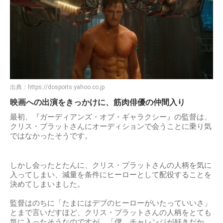
出典：
https://dosports.yahoo.co.jp
映画への出演をきっかけに、筋肉俳優の仲間入り
最初、『ガーディアンズ・オブ・ギャラクシー』の監督は、
クリス・プラットさんにオーディションで会うことに乗り気
ではなかったそうです。
しかし会ったとたんに、クリス・プラットさんの人柄を気に
入ってしまい、減量を条件にヒーローとして配役することを
決めてしまいました。
監督はのちに「たまにはデブのヒーローがいたっていいさ」
とまで言いだすほど、クリス・プラットさんの人柄をとても
気に入ったそうなのですが、「僕、チャレンジが好きだか