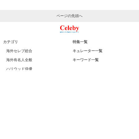
ページの先頭へ
カテゴリ
特集一覧
海外セレブ総合
キュレーター一覧
海外有名人全般
キーワード一覧
ハリウッド俳優
Celeby[セレビー]｜海外エンタメ情報
ハリウッド女優
サイトについて
海外男性モデル
運営者
海外女性モデル
利用規約
海外男性歌手
プライバシー
海外女性歌手
サイトマップ
海外ドラマ
お問い合せ
海外・ハリウッド映画
PC版