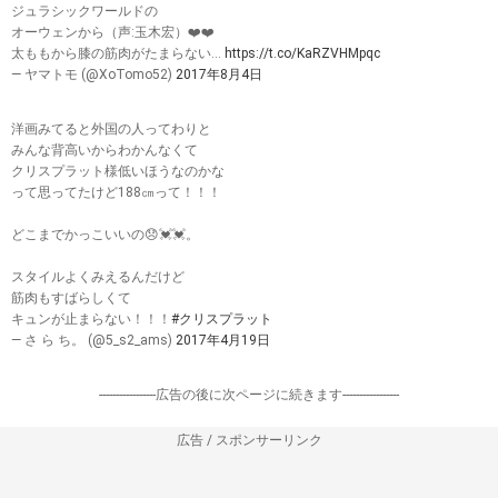
ジュラシックワールドの
オーウェンから（声:玉木宏）❤️❤️
太ももから膝の筋肉がたまらない…
https://t.co/KaRZVHMpqc
— ヤマトモ (@XoTomo52)
2017年8月4日
洋画みてると外国の人ってわりと
みんな背高いからわかんなくて
クリスプラット様低いほうなのかな
って思ってたけど188㎝って！！！
どこまでかっこいいの😞💓💓。
スタイルよくみえるんだけど
筋肉もすばらしくて
キュンが止まらない！！！
#クリスプラット
— さ ら ち。 (@5_s2_ams)
2017年4月19日
-----------------広告の後に次ページに続きます-----------------
広告 / スポンサーリンク