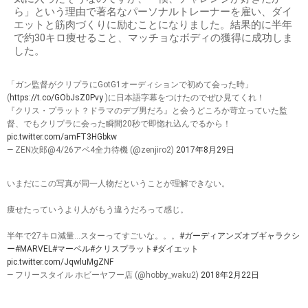
ら」という理由で著名なパーソナルトレーナーを雇い、ダイ
エットと筋肉づくりに励むことになりました。結果的に半年
で約30キロ痩せること、マッチョなボディの獲得に成功しま
した。
「ガン監督がクリプラにGotG1オーディションで初めて会った時」
(
https://t.co/GObJsZ0Pvy
)に日本語字幕をつけたのでぜひ見てくれ！
『クリス・プラット？ドラマのデブ男だろ』と会うどころか苛立っていた監
督、でもクリプラに会った瞬間20秒で即惚れ込んでるから！
pic.twitter.com/amFT3HGbkw
— ZEN次郎@4/26アベ4全力待機 (@zenjiro2)
2017年8月29日
いまだにこの写真が同一人物だということが理解できない。
痩せたっていうより人がもう違うだろって感じ。
半年で27キロ減量…スターってすごいな。。。
#ガーディアンズオブギャラクシ
ー
#MARVEL
#マーベル
#クリスプラット
#ダイエット
pic.twitter.com/JqwluMgZNF
— フリースタイル ホビーヤフー店 (@hobby_waku2)
2018年2月22日