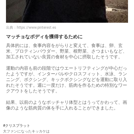
出典：
https://www.pinterest.es
マッチョなボディを獲得するために
具体的には、食事内容をがらりと変えて、食事は、卵、玄
米、プロティンパウダー、野菜、根野菜、さつまいもなど、
加工されていない良質の食材を中心に摂取したそうです。
運動の内容も前の段階ではウエートリフティングが中心だっ
たようですが、インターバルやクロスフィット、水泳、ラン
ニング、ボクシング、キックボクシングなどを運動に取り入
れたそうです。週に一度だけ、筋肉を作るための特別なワー
クアウトをしたそうです。
結果、以前のようなポッチャリ体型とはうってかわって、画
像のような筋肉質の体を手に入れることができました。
#クリスプラット
大ファンになったキッカケは