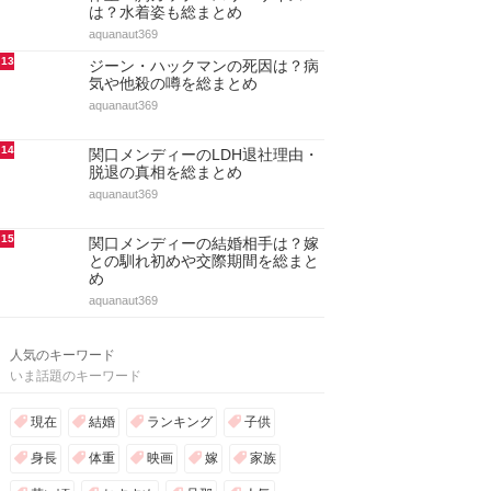
9
ジーン・ハックマンの嫁と子供！
結婚と離婚・再婚・自宅まとめ
aquanaut369
10
アノック・ヤイの股下＆身長や体
重！胸カップサイズからスタイル
抜群な姿を総まとめ
aquanaut369
11
ミシェル・トラクテンバーグの子
役時代や身長！ゴシップガール出
演・彼氏や結婚を総まとめ
aquanaut369
12
リンジー・ブリューワーの身長と
体重・胸カップ・スリーサイズ
は？水着姿も総まとめ
aquanaut369
13
ジーン・ハックマンの死因は？病
気や他殺の噂を総まとめ
aquanaut369
14
関口メンディーのLDH退社理由・
脱退の真相を総まとめ