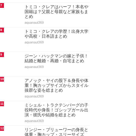
も総まとめ
aquanaut369
4
ドーキンズ英里奈はハーフで本名
は？父親・母親・兄弟など家族も
まとめ
aquanaut369
5
ドーキンズ英里奈の学歴！出身高
校と大学(東大出身の噂)・中学と
小学校もまとめ
aquanaut369
6
ショーン・キングストンの人気曲
ランキング20選！代表曲・ヒット
曲【最新決定版・動画付…
maru._.wanwan
7
トミコ・クレアはハーフ！本名や
国籍は？父親と母親など家族もま
とめ
aquanaut369
8
トミコ・クレアの学歴！出身大学
や高校・日本語まとめ
aquanaut369