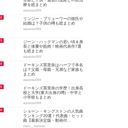
アクセスランキング
人気のあるまとめランキング
1
ドーキンズ英里奈の現在！結婚や
旦那と子供・過去の流産と不妊治
療を総まとめ
aquanaut369
2
リンジー・ブリューワーの彼氏や
結婚は？子供の噂も総まとめ
aquanaut369
3
ジーン・ハックマンの若い頃＆身
長と体重や筋肉！映画代表作7選