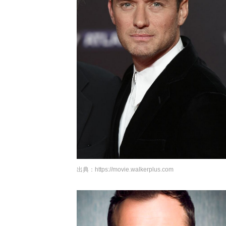
出典：
https://movie.walkerplus.com