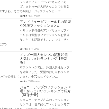
たくさんの映画で活躍している有名な
ハリウッドスター「アーノルド・シュ
ワルツェネッガー」さんは、筋肉が凄い事で…
shasser
/ 246 view
ジェレミーレナーの筋肉が凄い！
身長と体重・筋トレ法まとめ
ジェレミーレナーと言えば映画「アベ
ンジャーズ」のホークアイとして大ブ
レイクしたのは記憶に新しいところで
すが、…
aquanaut369
/ 125 view
ジャスティンビーバーのタトゥー
32選！場所や意味を大公開【画像
付き】
ジャスティン・ビーバーさんといえ
ば、タトゥーが大好きなことでも有名
ですよね。そこで今回は、ジャスティンビーバ…
kent.n
/ 557 view
アンドリューガフィールドの髪型
や私服ファッションまとめ
ハリウッド俳優のアンドリューガフィ
ールドは髪型やファッションがお洒落
なことでも話題です。ここでは、そん