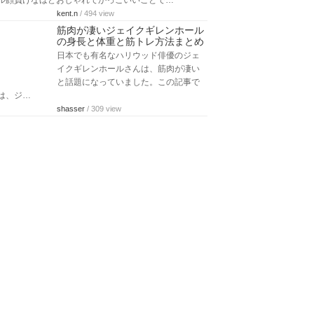
なアン…
kii428
/ 178 view
メンズ外国人セレブの髪型70選～
人気おしゃれランキング【最新
版】
本ランキングでは、外国人男性セレブ
を対象にした、髪型のおしゃれランキ
ングを公開しています。全70人のイケメン…
kent.n
/ 370 view
ジョニーデップのファッション50
選！かっこいいランキングで紹介
【画像大量】
ジョニー・デップさんのファッション
センスは、世界的なファッションモデ
ル顔負けなほどおしゃれでかっこいいことで…
kent.n
/ 494 view
筋肉が凄いジェイクギレンホール
の身長と体重と筋トレ方法まとめ
日本でも有名なハリウッド俳優のジェ
イクギレンホールさんは、筋肉が凄い
と話題になっていました。この記事で
は、ジ…
shasser
/ 309 view