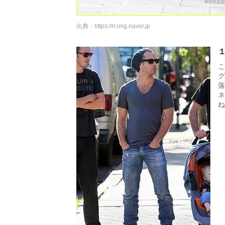
出典：
https://rr.img.naver.jp
こ
グ
落
ネ
ね