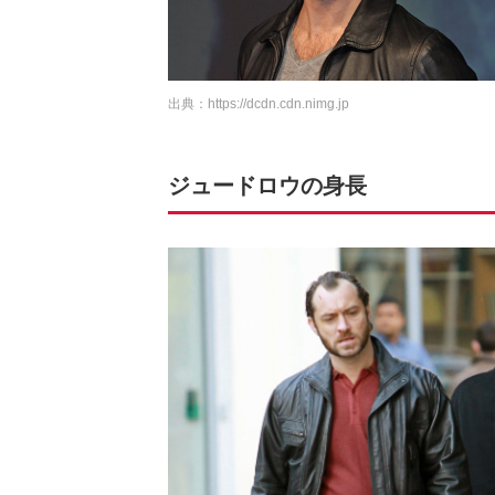
出典：
https://dcdn.cdn.nimg.jp
ジュードロウの身長