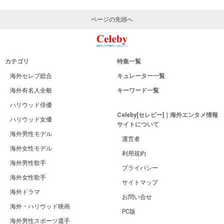
ページの先頭へ
カテゴリ
特集一覧
海外セレブ総合
キュレーター一覧
海外有名人全般
キーワード一覧
ハリウッド俳優
Celeby[セレビー]｜海外エンタメ情報
ハリウッド女優
サイトについて
海外男性モデル
運営者
海外女性モデル
利用規約
海外男性歌手
プライバシー
海外女性歌手
サイトマップ
海外ドラマ
お問い合せ
海外・ハリウッド映画
PC版
海外男性スポーツ選手