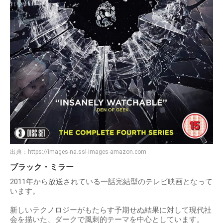
出典：
https://images-na.ssl-images-amazon.com
ブラック・ミラー
2011年から放送されている一話完結型のテレビ映画となって
います。
新しいテクノロジーがもたらす予期せぬ結果に対して現代社
会を描いた、ダークで風刺的テーマを中心としています。