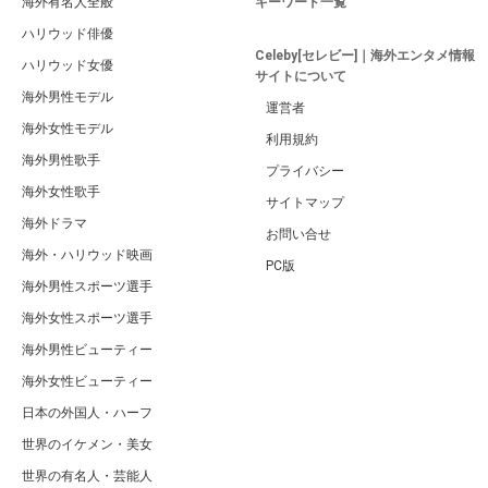
海外有名人全般
キーワード一覧
ハリウッド俳優
Celeby[セレビー]｜海外エンタメ情報
ハリウッド女優
サイトについて
海外男性モデル
運営者
海外女性モデル
利用規約
海外男性歌手
プライバシー
海外女性歌手
サイトマップ
海外ドラマ
お問い合せ
海外・ハリウッド映画
PC版
海外男性スポーツ選手
海外女性スポーツ選手
海外男性ビューティー
海外女性ビューティー
日本の外国人・ハーフ
世界のイケメン・美女
世界の有名人・芸能人