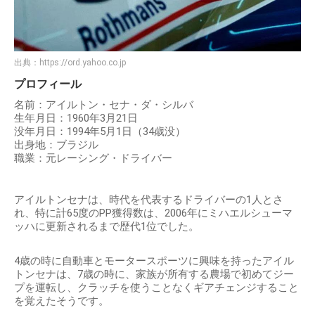
出典：
https://ord.yahoo.co.jp
プロフィール
名前：アイルトン・セナ・ダ・シルバ
生年月日：1960年3月21日
没年月日：1994年5月1日（34歳没）
出身地：ブラジル
職業：元レーシング・ドライバー
アイルトンセナは、時代を代表するドライバーの1人とさ
れ、特に計65度のPP獲得数は、2006年にミハエルシューマ
ッハに更新されるまで歴代1位でした。
4歳の時に自動車とモータースポーツに興味を持ったアイル
トンセナは、7歳の時に、家族が所有する農場で初めてジー
プを運転し、クラッチを使うことなくギアチェンジすること
を覚えたそうです。