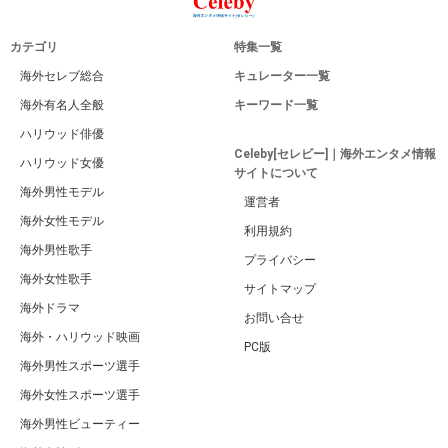
カテゴリ
特集一覧
海外セレブ総合
キュレーター一覧
海外有名人全般
キーワード一覧
ハリウッド俳優
Celeby[セレビー]｜海外エンタメ情報
ハリウッド女優
サイトについて
海外男性モデル
運営者
海外女性モデル
利用規約
海外男性歌手
プライバシー
海外女性歌手
サイトマップ
海外ドラマ
お問い合せ
海外・ハリウッド映画
PC版
海外男性スポーツ選手
海外女性スポーツ選手
海外男性ビューティー