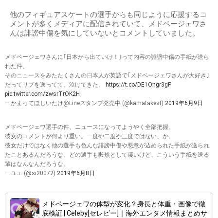
他のフィギュアスケートの選手からも同じように応援するコ
メントが多くメディアに配信されていて、メドベージェワさ
んは誹謗中傷を気にしていないとコメントしていました。
メドベージェワさんに｢日本から出ていけ！｣って内容の誹謗中傷の手紙が送ら
れた件、
そのニュースをみたたくさんの日本人が英語で｢メドベージェワさんが大好き｣
だってリプを送ってて、泣けてきた。
https://t.co/DE1Ohgr3gP
pic.twitter.com/zwsrTrOK2H
— かまってほしいたけ@Lineスタンプ発売中 (@kamatakest)
2019年6月9日
メドベージェワ選手の件、ニュースになってようやく全部把握。
彼女のコメントが何より重い。一度や二度や三度ではない、か。
彼女だけではなく他の選手も色んな誹謗中傷や悪意が込められた手紙が送られ
たことあるんだろうな。どの選手も毅然として凄いけど、こういう手紙を送る
輩はなんなんだろうな。
— ユエ (@si20072)
2019年6月8日
メドベージェワの体型が変化？身長と体重・画像で徹
底検証 | Celeby[セレビー]｜海外エンタメ情報まとめサ