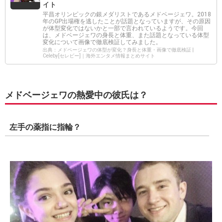
イト
平昌オリンピックの銀メダリストであるメドベージェワ。2018
年のGP出場権を逃したことが話題となっていますが、その原因
が体型変化ではないかと一部で言われているようです。今回
は、メドベージェワの身長と体重、また話題となっている体型
変化について画像で徹底検証してみました。
出典：メドベージェワの体型が変化？身長と体重・画像で徹底検証 |
Celeby[セレビー]｜海外エンタメ情報まとめサイト
メドベージェワの熱愛中の彼氏は？
左手の薬指に指輪？