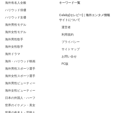
海外有名人全般
キーワード一覧
ハリウッド俳優
Celeby[セレビー]｜海外エンタメ情報
ハリウッド女優
サイトについて
海外男性モデル
運営者
海外女性モデル
利用規約
海外男性歌手
プライバシー
海外女性歌手
サイトマップ
海外ドラマ
お問い合せ
海外・ハリウッド映画
PC版
海外男性スポーツ選手
海外女性スポーツ選手
海外男性ビューティー
海外女性ビューティー
日本の外国人・ハーフ
世界のイケメン・美女
世界の有名人・芸能人