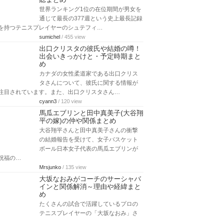
世界ランキング1位の在位期間が男女を
通じて最長の377週という史上最長記録
を持つテニスプレイヤーのシュテフィ…
sumichel
/ 455 view
出口クリスタの彼氏や結婚の噂！
出会いきっかけと・予定時期まと
め
カナダの女性柔道家である出口クリス
タさんについて、彼氏に関する情報が
注目されています。また、出口クリスタさん…
cyann3
/ 120 view
馬瓜エブリンと田中真美子(大谷翔
平の嫁)の仲や関係まとめ
大谷翔平さんと田中真美子さんの衝撃
の結婚報告を受けて、女子バスケット
ボール日本女子代表の馬瓜エブリンが
祝福の…
Mrsjunko
/ 135 view
大坂なおみがコーチのサーシャバ
インと関係解消～理由や経緯まと
め
たくさんの試合で活躍しているプロの
テニスプレイヤーの「大坂なおみ」さ