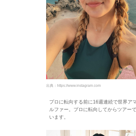
出典：
https://www.instagram.com
プロに転向する前に16週連続で世界ア
ルファー。プロに転向してからツアー
います。