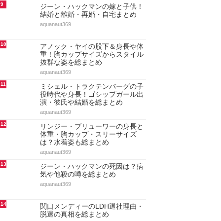
9
ジーン・ハックマンの嫁と子供！
結婚と離婚・再婚・自宅まとめ
aquanaut369
10
アノック・ヤイの股下＆身長や体
重！胸カップサイズからスタイル
抜群な姿を総まとめ
aquanaut369
11
ミシェル・トラクテンバーグの子
役時代や身長！ゴシップガール出
演・彼氏や結婚を総まとめ
aquanaut369
12
リンジー・ブリューワーの身長と
体重・胸カップ・スリーサイズ
は？水着姿も総まとめ
aquanaut369
13
ジーン・ハックマンの死因は？病
気や他殺の噂を総まとめ
aquanaut369
14
関口メンディーのLDH退社理由・
脱退の真相を総まとめ