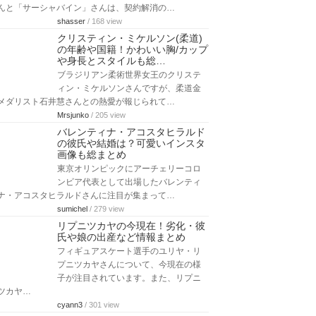
んと「サーシャバイン」さんは、契約解消の…
shasser
/ 168 view
クリスティン・ミケルソン(柔道)
の年齢や国籍！かわいい胸/カップ
や身長とスタイルも総…
ブラジリアン柔術世界女王のクリステ
ィン・ミケルソンさんですが、柔道金
メダリスト石井慧さんとの熱愛が報じられて…
Mrsjunko
/ 205 view
バレンティナ・アコスタヒラルド
の彼氏や結婚は？可愛いインスタ
画像も総まとめ
東京オリンピックにアーチェリーコロ
ンビア代表として出場したバレンティ
ナ・アコスタヒラルドさんに注目が集まって…
sumichel
/ 279 view
リプニツカヤの今現在！劣化・彼
氏や娘の出産など情報まとめ
フィギュアスケート選手のユリヤ・リ
プニツカヤさんについて、今現在の様
子が注目されています。また、リプニ
ツカヤ…
cyann3
/ 301 view