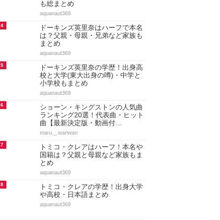
も総まとめ
aquanaut369
4
ドーキンズ英里奈はハーフで本名
は？父親・母親・兄弟など家族も
まとめ
aquanaut369
5
ドーキンズ英里奈の学歴！出身高
校と大学(東大出身の噂)・中学と
小学校もまとめ
aquanaut369
6
ショーン・キングストンの人気曲
ランキング20選！代表曲・ヒット
曲【最新決定版・動画付…
maru._.wanwan
7
トミコ・クレアはハーフ！本名や
国籍は？父親と母親など家族もま
とめ
aquanaut369
8
トミコ・クレアの学歴！出身大学
や高校・日本語まとめ
aquanaut369