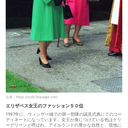
出典：
https://scdn.line-apps.com
エリザベス女王のファッション５０位
1997年に、ウィンザー城での第一部隊の謁見式典にてのコー
ディネートになっています。女王が身につけている色はケリ
ーグリーンと呼ばれ、アイルランドの豊かな自然と、現地に