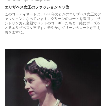
出典：
https://hips.hearstapps.com
エリザベス女王のファッション４３位
このコーディネートは、1980年のときのエリザベス女王のフ
ァッションになっています。グリーンのコートを着用し、サ
ンドリンガム宮殿でペットのコーギーたちと一緒にポーズを
とるエリザベス女王です。鮮やかなグリーンのコートが目を
惹きますね。