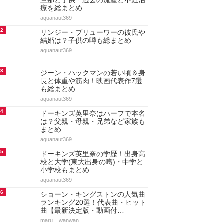
アクセスランキング
人気のあるまとめランキング
1
ドーキンズ英里奈の現在！結婚や
旦那と子供・過去の流産と不妊治
療を総まとめ
aquanaut369
2
リンジー・ブリューワーの彼氏や
結婚は？子供の噂も総まとめ
aquanaut369
3
ジーン・ハックマンの若い頃＆身
長と体重や筋肉！映画代表作7選