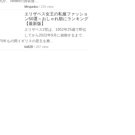
でお祭り騒ぎのようになることでも知られて…
aquanaut369
/ 282 view
ヒラリー・クリントンの若い頃と
現在！美人・メガネ姿の画像もま
とめ
アメリカの政治家のヒラリークリント
ンさんについて、若い頃の画像が注目
を集めています。また、若い頃の美人・メガ…
cyann3
/ 506 view
イーロンマスクは何がしたい？旧
Twitter「X」は改悪と言われる理
由や狙いと陰謀論…
アメリカの起業家で「X」（旧Twitter）
の執行会長兼CTOのイーロン・マスク
氏が、Twitterの買収後…
Mrsjunko
/ 233 view
エリザベス女王の私服ファッショ
ン50選～おしゃれ順にランキング
【最新版】
エリザベス2世は、1952年25歳で即位
してから2022年9月に崩御するまで、
70年もの間イギリスの君主を務…
kii428
/ 287 view