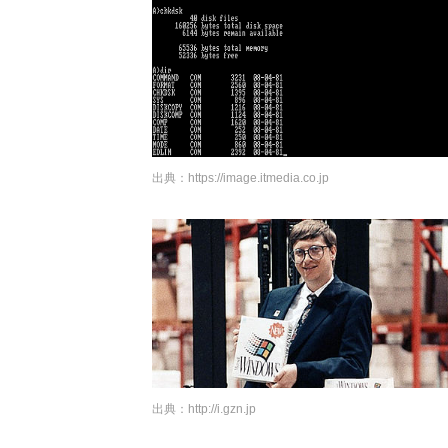
出典：
https://image.itmedia.co.jp
出典：
http://i.gzn.jp