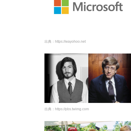
出典：
https://wayohoo.net
出典：
https://pbs.twimg.com