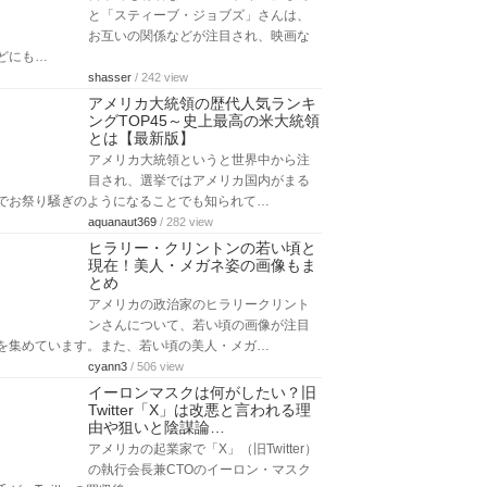
中国の大企業アリババグループの創業
者であるジャック・マーさんと、ソフ
トバンクグループ株式会社の代表取締
役会長…
kent.n
/ 214 view
ヴィクトリア女王の家系図は？
夫・子供など家族の画像まとめ
イギリス王室のヴィクトリア女王につ
いて、現在までの家系図はどのように
なっているのでしょうか。まずは簡単
なプロ…
cyann3
/ 519 view
ビルゲイツとスティーブジョブズ
の関係まとめ
日本でも有名な「ビル・ゲイツ」さん
と「スティーブ・ジョブズ」さんは、
お互いの関係などが注目され、映画な
どにも…
shasser
/ 242 view
アメリカ大統領の歴代人気ランキ
ングTOP45～史上最高の米大統領
とは【最新版】
アメリカ大統領というと世界中から注
目され、選挙ではアメリカ国内がまる