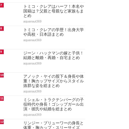
も総まとめ
aquanaut369
4
ドーキンズ英里奈はハーフで本名
は？父親・母親・兄弟など家族も
まとめ
aquanaut369
5
ドーキンズ英里奈の学歴！出身高
校と大学(東大出身の噂)・中学と
小学校もまとめ
aquanaut369
6
ショーン・キングストンの人気曲
ランキング20選！代表曲・ヒット
曲【最新決定版・動画付…
maru._.wanwan
7
トミコ・クレアはハーフ！本名や
国籍は？父親と母親など家族もま
とめ
aquanaut369
8
トミコ・クレアの学歴！出身大学
や高校・日本語まとめ
aquanaut369