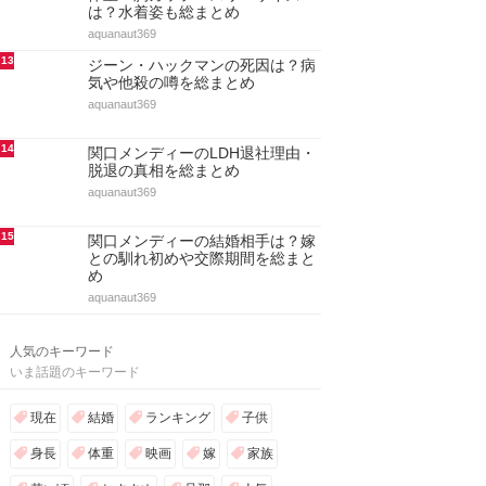
9
ジーン・ハックマンの嫁と子供！
結婚と離婚・再婚・自宅まとめ
aquanaut369
10
アノック・ヤイの股下＆身長や体
重！胸カップサイズからスタイル
抜群な姿を総まとめ
aquanaut369
11
ミシェル・トラクテンバーグの子
役時代や身長！ゴシップガール出
演・彼氏や結婚を総まとめ
aquanaut369
12
リンジー・ブリューワーの身長と
体重・胸カップ・スリーサイズ
は？水着姿も総まとめ
aquanaut369
13
ジーン・ハックマンの死因は？病
気や他殺の噂を総まとめ
aquanaut369
14
関口メンディーのLDH退社理由・
脱退の真相を総まとめ