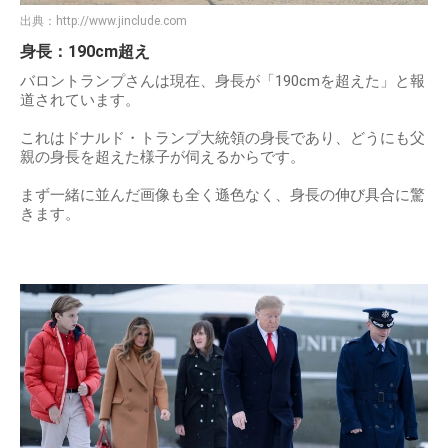
出典：
http://www.jinclude.com
身長：190cm超え
バロントランプさんは現在、身長が「190cmを超えた」と報
道されています。
これはドナルド・トランプ大統領の身長であり、どうにも父
親の身長を超えた様子が伺えるからです。
まず一緒に並んだ画像も全く遜色なく、身長の伸び具合に驚
きます。