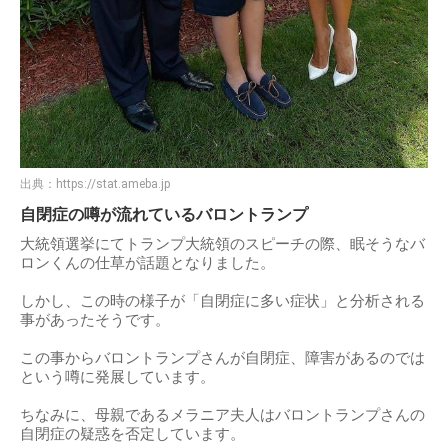
出典：
https://stat.ameba.jp
自閉症の噂が流れているバロントランプ
大統領選挙にてトランプ大統領のスピーチの際、眠そうなバ
ロンくんの仕草が話題となりました。
しかし、この時の様子が「自閉症に多い症状」と分析される
事があったそうです。
この事からバロントランプさんが自閉症、障害があるのでは
という噂に発展しています。
ちなみに、母親であるメラニア夫人はバロントランプさんの
自閉症の疑惑を否定しています。