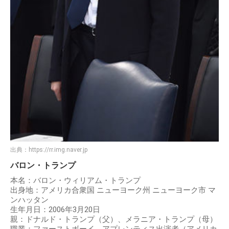
出典：
https://rr.img.naver.jp
バロン・トランプ
本名：バロン・ウィリアム・トランプ
出身地：アメリカ合衆国 ニューヨーク州 ニューヨーク市 マ
ンハッタン
生年月日：2006年3月20日
親：ドナルド・トランプ（父）、メラニア・トランプ（母）