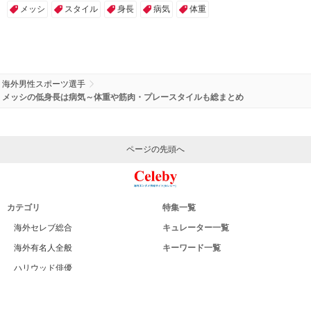
メッシ
スタイル
身長
病気
体重
海外男性スポーツ選手
メッシの低身長は病気～体重や筋肉・プレースタイルも総まとめ
ページの先頭へ
カテゴリ
特集一覧
海外セレブ総合
キュレーター一覧
海外有名人全般
キーワード一覧
ハリウッド俳優
Celeby[セレビー]｜海外エンタメ情報
ハリウッド女優
サイトについて
海外男性モデル