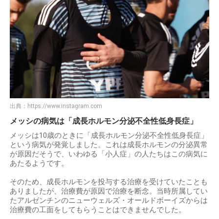
出典：
https://www.instagram.com
メッシの病気は「成長ホルモン分泌不全性低身長症」
メッシは10歳のときに「成長ホルモン分泌不全性低身長症」
という病気が発覚しました。これは成長ホルモンの分泌異常
が原因だそうで、いわゆる「小人症」の人たちはこの病気に
あたるようです。
そのため、成長ホルモンを投与する治療を受けていたことも
ありましたが、治療費が原因で治療を断念。当時所属してい
たアルゼンチンのニューウェルズ・オールドボーイズからは
治療費の工面をしてもらうことはできませんでした。