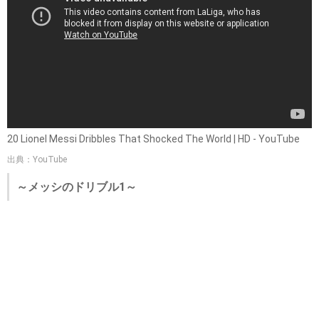
20 Lionel Messi Dribbles That Shocked The World | HD - YouTube
出典：YouTube
～メッシのドリブル1～