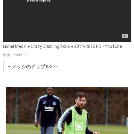
Lionel Messi ● Crazy Dribbling Skills ● 2014/2015 HD - YouTube
出典：YouTube
～メッシのドリブル2～