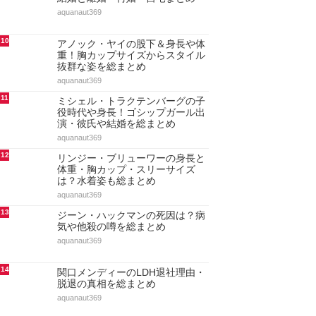
aquanaut369
10
アノック・ヤイの股下＆身長や体
重！胸カップサイズからスタイル
抜群な姿を総まとめ
aquanaut369
11
ミシェル・トラクテンバーグの子
役時代や身長！ゴシップガール出
演・彼氏や結婚を総まとめ
aquanaut369
12
リンジー・ブリューワーの身長と
体重・胸カップ・スリーサイズ
は？水着姿も総まとめ
aquanaut369
13
ジーン・ハックマンの死因は？病
気や他殺の噂を総まとめ
aquanaut369
14
関口メンディーのLDH退社理由・
脱退の真相を総まとめ
aquanaut369