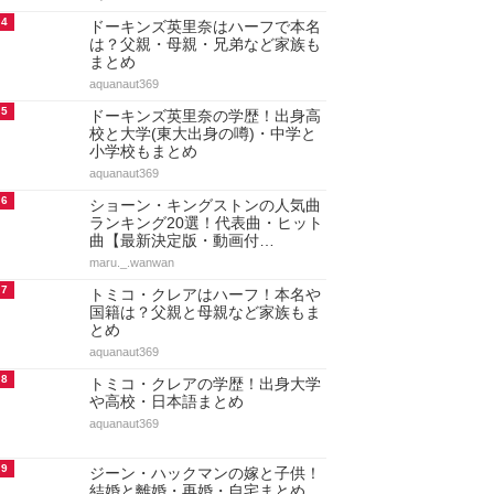
4
ドーキンズ英里奈はハーフで本名
は？父親・母親・兄弟など家族も
まとめ
aquanaut369
5
ドーキンズ英里奈の学歴！出身高
校と大学(東大出身の噂)・中学と
小学校もまとめ
aquanaut369
6
ショーン・キングストンの人気曲
ランキング20選！代表曲・ヒット
曲【最新決定版・動画付…
maru._.wanwan
7
トミコ・クレアはハーフ！本名や
国籍は？父親と母親など家族もま
とめ
aquanaut369
8
トミコ・クレアの学歴！出身大学
や高校・日本語まとめ
aquanaut369
9
ジーン・ハックマンの嫁と子供！
結婚と離婚・再婚・自宅まとめ