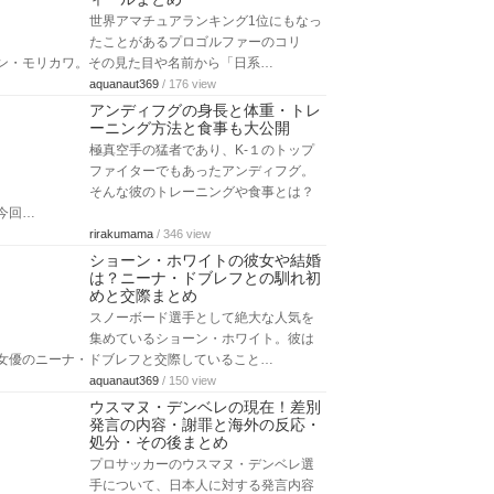
世界アマチュアランキング1位にもなっ
たことがあるプロゴルファーのコリ
ン・モリカワ。その見た目や名前から「日系…
aquanaut369
/ 176 view
アンディフグの身長と体重・トレ
ーニング方法と食事も大公開
極真空手の猛者であり、K-１のトップ
ファイターでもあったアンディフグ。
そんな彼のトレーニングや食事とは？
今回…
rirakumama
/ 346 view
ショーン・ホワイトの彼女や結婚
は？ニーナ・ドブレフとの馴れ初
めと交際まとめ
スノーボード選手として絶大な人気を
集めているショーン・ホワイト。彼は
女優のニーナ・ドブレフと交際していること…
aquanaut369
/ 150 view
ウスマヌ・デンベレの現在！差別
発言の内容・謝罪と海外の反応・
処分・その後まとめ
プロサッカーのウスマヌ・デンベレ選
手について、日本人に対する発言内容