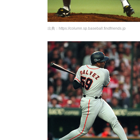
出典：
https://column.sp.baseball.findfriends.jp