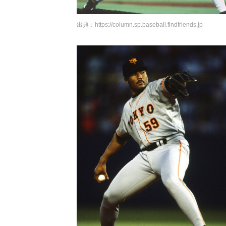
出典：
https://column.sp.baseball.findfriends.jp