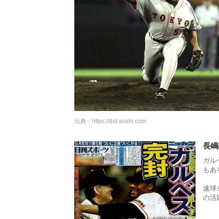
出典：
https://dot.asahi.com
長嶋
ガル
もあ
速球
の活