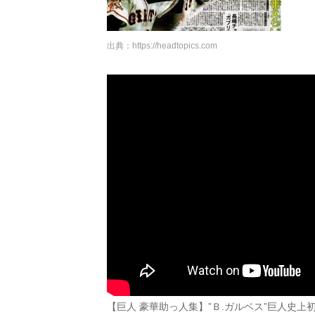
出典：
https://headtopics.com
【巨人 豪華助っ人集】”Ｂ.ガルベス”巨人史上初の