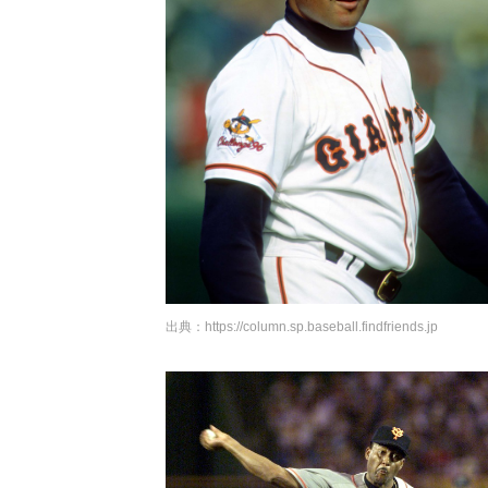
出典：
https://column.sp.baseball.findfriends.jp