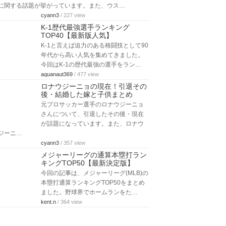
に関する話題が挙がっています。また、ウス…
cyann3
/ 227 view
K-1歴代最強選手ランキング
TOP40【最新版人気】
K-1と言えば迫力のある格闘技として90
年代から高い人気を集めてきました。
今回はK-1の歴代最強の選手をラン…
aquanaut369
/ 477 view
ロナウジーニョの現在！引退その
後・結婚した嫁と子供まとめ
元プロサッカー選手のロナウジーニョ
さんについて、引退したその後・現在
が話題になっています。また、ロナウ
ジーニ…
cyann3
/ 357 view
メジャーリーグの通算本塁打ラン
キングTOP50【最新決定版】
今回の記事は、メジャーリーグ(MLB)の
本塁打通算ランキングTOP50をまとめ
ました。野球界でホームランをた…
kent.n
/ 364 view