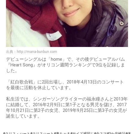
出典：
http://mana-bunbun.com
デビューシングルは「home」で、その後デビューアルバム
『Heart Song』がオリコン週間ランキングで3位を記録しま
した。
「紅白歌合戦」に2回出場し、2018年4月13日のコンサート
を最後に活動を休止しています。
私生活では、シンガーソングライターの福永瞳さんと2013年
に結婚して、2016年2月9日に第1子となる男児を儲け、2017
年10月21日に第2子の女児、2019年9月25日に第3子の女児が
誕生しています。
#クリス・ハート
#クリスハート
#奥ちゃま
#サイズ感同じ
#金スマ
#3か月検証
#体