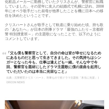
化粧品メーカーに勤務していたクリスさんが、警察官に転職
していました。その翌年に友人の結婚式で札幌に訪れ、2008
年にオペラ歌手だった叔母が他界したことを機に日本への移
住を決めたということです。
クリスハートさんが歌手として軌道に乗り始めた頃、持ち歌
の「あなたへ」が日本の刑事ドラマ「最強のふたり～京都府
警 特別捜査班～」の主題歌になったことで、以下のように
コメントしています。
「父も僕も警察官として、自分の命は皆が幸せになるため
にあるものだと思って生きてきました。その気持ちはシン
ガーとなった今も、仕事は違えども一緒。そんな中で今
回、警察官を題材にしたドラマ主題歌に僕の楽曲を起用し
ていただいたのは本当に光栄なこと」
出典：
元警察官クリス・ハート、刑事もので初ドラマ主題歌「本当に光栄」 |
ORICON NEWS