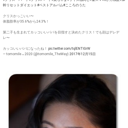
幹リセットダイエット
#ベストアルバム
#こころのうた
クリスかっこいい〜
体脂肪率が35.6%から24.3%！
第二子も生まれてカッコいいパパを目指すと決めたクリス！でも顔はデレデ
レ〜
カッコいいパパになったね！
pic.twitter.com/tqlENTIGrW
— tomomile→2020 (@tomomile_TheWay)
2017年12月15日