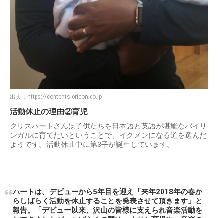
出典：
https://contents.oricon.co.jp
活動休止の理由②育児
クリスハートさんは子供たちを日本語と英語が堪能なバイリ
ンガルに育てたいということで、イクメンになる道を選んだ
ようです。活動休止中に第3子が誕生しています。
ハートは、デビューから5年目を迎え「来年2018年の春か
らしばらく活動を休止することを発表させて頂きます」と
報告。「デビュー以来、沢山の皆様に支えられ音楽活動を