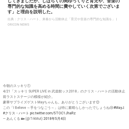
してきましたが、しばらくの間ゆっくりと育児や、音楽の
専門的な知識を高める時間に費やしていく次第でございま
す」と理由を説明した。
出典：
クリス・ハート、来春から活動休止「育児や音楽の専門的な知識を」 |
ORICON NEWS
今朝のスッキリ①
4/21「スッキリ SUPER LIVE in 武道館ッス2018」のクリス・ハートの活動休止
前ラストステージの模様が紹介。
豪華サプライズゲストMayちゃんも。ありがとうございます😊
この「I Believe ～手をつなごう～」は特に素晴らしかったでしょうね😢
#MayJ
.
#クリス・ハート
pic.twitter.com/5TOC1JhaRz
— あんくる 🏡 (@TrkMut)
2018年5月4日