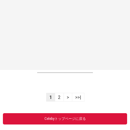
----------------------------------------------------------------
1
2
>
>>|
Celebyトップページに戻る