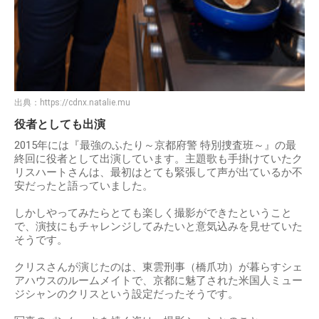
出典：
https://cdnx.natalie.mu
役者としても出演
2015年には『最強のふたり～京都府警 特別捜査班～』の最
終回に役者として出演しています。主題歌も手掛けていたク
リスハートさんは、最初はとても緊張して声が出ているか不
安だったと語っていました。
しかしやってみたらとても楽しく撮影ができたということ
で、演技にもチャレンジしてみたいと意気込みを見せていた
そうです。
クリスさんが演じたのは、東雲刑事（橋爪功）が暮らすシェ
アハウスのルームメイトで、京都に魅了された米国人ミュー
ジシャンのクリスという設定だったそうです。