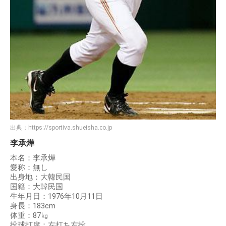
出典：
https://sportiva.shueisha.co.jp
李承燁
本名：李承燁
愛称：無し
出身地：大韓民国
国籍：大韓民国
生年月日：1976年10月11日
身長：183cm
体重：87㎏
投球打席：左打ち左投