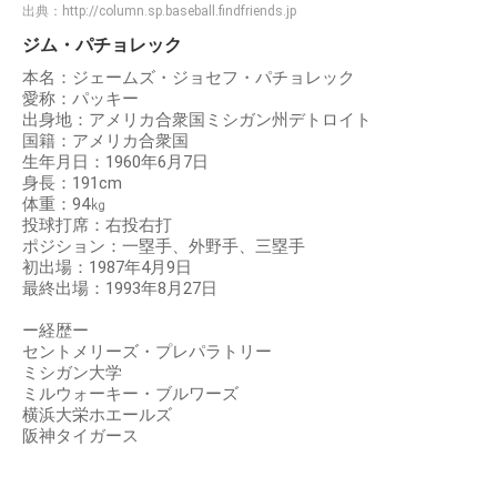
出典：
http://column.sp.baseball.findfriends.jp
ジム・パチョレック
本名：ジェームズ・ジョセフ・パチョレック
愛称：パッキー
出身地：アメリカ合衆国ミシガン州デトロイト
国籍：アメリカ合衆国
生年月日：1960年6月7日
身長：191cm
体重：94㎏
投球打席：右投右打
ポジション：一塁手、外野手、三塁手
初出場：1987年4月9日
最終出場：1993年8月27日
ー経歴ー
セントメリーズ・プレパラトリー
ミシガン大学
ミルウォーキー・ブルワーズ
横浜大栄ホエールズ
阪神タイガース