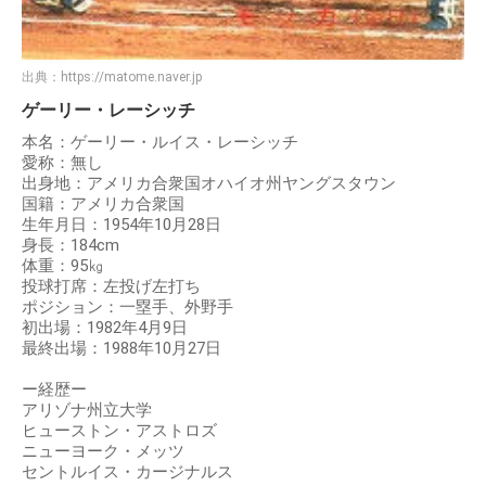
出典：
https://matome.naver.jp
ゲーリー・レーシッチ
本名：ゲーリー・ルイス・レーシッチ
愛称：無し
出身地：アメリカ合衆国オハイオ州ヤングスタウン
国籍：アメリカ合衆国
生年月日：1954年10月28日
身長：184cm
体重：95㎏
投球打席：左投げ左打ち
ポジション：一塁手、外野手
初出場：1982年4月9日
最終出場：1988年10月27日
ー経歴ー
アリゾナ州立大学
ヒューストン・アストロズ
ニューヨーク・メッツ
セントルイス・カージナルス