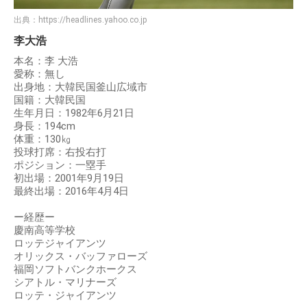
出典：
https://headlines.yahoo.co.jp
李大浩
本名：李 大浩
愛称：無し
出身地：大韓民国釜山広域市
国籍：大韓民国
生年月日：1982年6月21日
身長：194cm
体重：130㎏
投球打席：右投右打
ポジション：一塁手
初出場：2001年9月19日
最終出場：2016年4月4日
ー経歴ー
慶南高等学校
ロッテジャイアンツ
オリックス・バッファローズ
福岡ソフトバンクホークス
シアトル・マリナーズ
ロッテ・ジャイアンツ