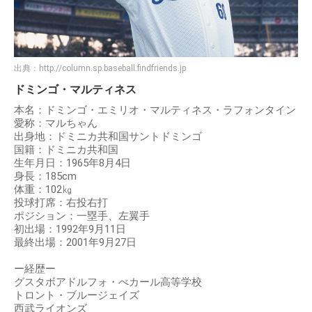
出典：
http://column.sp.baseball.findfriends.jp
ドミンゴ・マルティネス
本名：ドミンゴ・エミリオ・マルティネス・ラフォンタイン
愛称：マルちゃん
出身地：ドミニカ共和国サントドミンゴ
国籍：ドミニカ共和国
生年月日：1965年8月4日
身長：185cm
体重：102㎏
投球打席：右投右打
ポジション：一塁手、左翼手
初出場：1992年9月11日
最終出場：2001年9月27日
ー経歴ー
グスタボアドルフォ・べカール高等学校
トロント・ブルージェイズ
西武ライオンズ