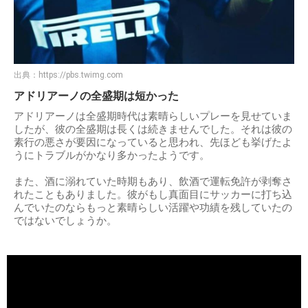
出典：
https://pbs.twimg.com
アドリアーノの全盛期は短かった
アドリアーノは全盛期時代は素晴らしいプレーを見せていま
したが、彼の全盛期は長くは続きませんでした。それは彼の
素行の悪さが要因になっていると思われ、先ほども挙げたよ
うにトラブルがかなり多かったようです。
また、酒に溺れていた時期もあり、飲酒で運転免許が剥奪さ
れたこともありました。彼がもし真面目にサッカーに打ち込
んでいたのならもっと素晴らしい活躍や功績を残していたの
ではないでしょうか。