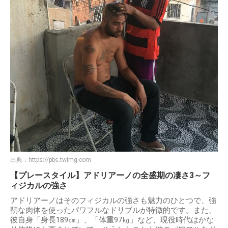
出典：
https://pbs.twimg.com
【プレースタイル】アドリアーノの全盛期の凄さ3～フ
ィジカルの強さ
アドリアーノはそのフィジカルの強さも魅力のひとつで、強
靭な肉体を使ったパワフルなドリブルが特徴的です。また、
彼自身「身長189㎝」、「体重97㎏」など、現役時代はかな