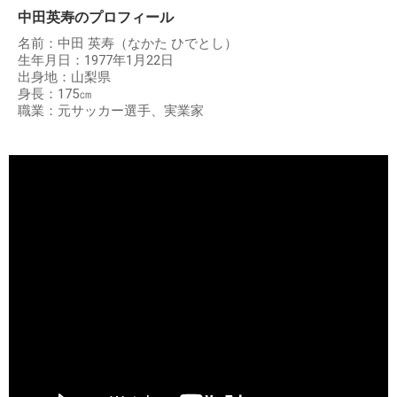
中田英寿のプロフィール
名前：中田 英寿（なかた ひでとし）
生年月日：1977年1月22日
出身地：山梨県
身長：175㎝
職業：元サッカー選手、実業家