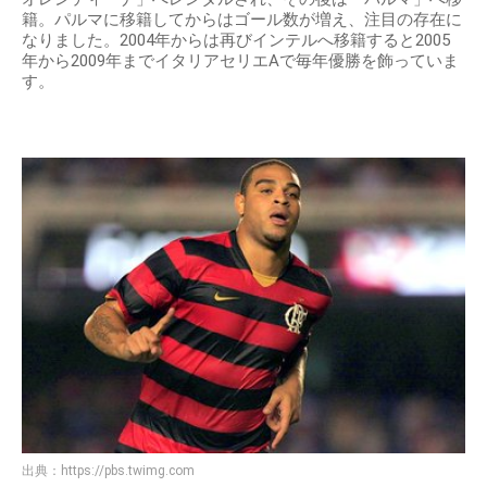
籍。パルマに移籍してからはゴール数が増え、注目の存在に
なりました。2004年からは再びインテルへ移籍すると2005
年から2009年までイタリアセリエAで毎年優勝を飾っていま
す。
出典：
https://pbs.twimg.com