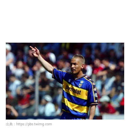
出典：
https://pbs.twimg.com