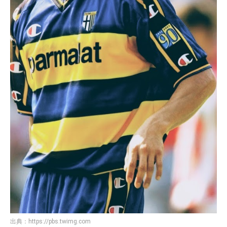
出典：
https://pbs.twimg.com