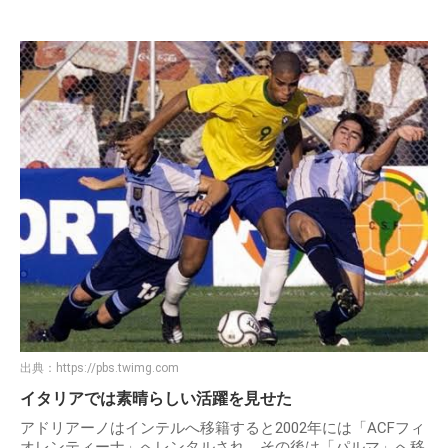
出典：
https://pbs.twimg.com
イタリアでは素晴らしい活躍を見せた
アドリアーノはインテルへ移籍すると2002年には「ACFフィ
オレンティーナ」へレンタルされ、その後は「パルマ」へ移