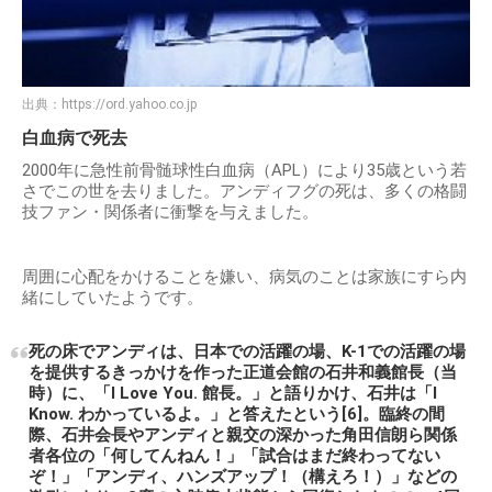
出典：
https://ord.yahoo.co.jp
白血病で死去
2000年に急性前骨髄球性白血病（APL）により35歳という若
さでこの世を去りました。アンディフグの死は、多くの格闘
技ファン・関係者に衝撃を与えました。
周囲に心配をかけることを嫌い、病気のことは家族にすら内
緒にしていたようです。
死の床でアンディは、日本での活躍の場、K-1での活躍の場
を提供するきっかけを作った正道会館の石井和義館長（当
時）に、「I Love You. 館長。」と語りかけ、石井は「I
Know. わかっているよ。」と答えたという[6]。臨終の間
際、石井会長やアンディと親交の深かった角田信朗ら関係
者各位の「何してんねん！」「試合はまだ終わってない
ぞ！」「アンディ、ハンズアップ！（構えろ！）」などの