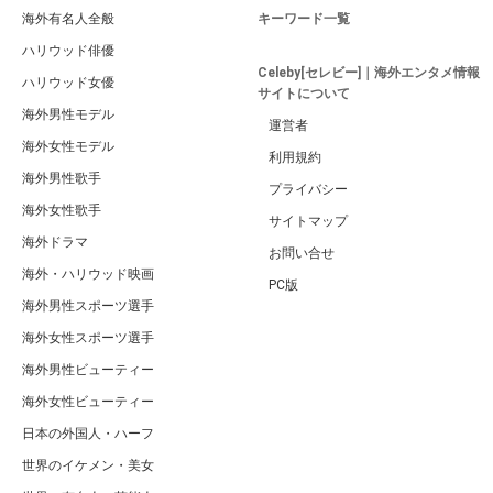
海外有名人全般
キーワード一覧
ハリウッド俳優
Celeby[セレビー]｜海外エンタメ情報
ハリウッド女優
サイトについて
海外男性モデル
運営者
海外女性モデル
利用規約
海外男性歌手
プライバシー
海外女性歌手
サイトマップ
海外ドラマ
お問い合せ
海外・ハリウッド映画
PC版
海外男性スポーツ選手
海外女性スポーツ選手
海外男性ビューティー
海外女性ビューティー
日本の外国人・ハーフ
世界のイケメン・美女