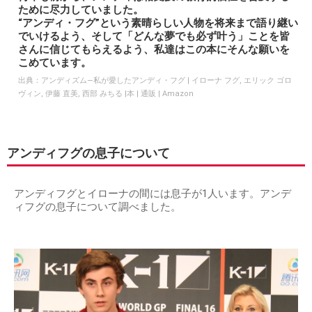
ために尽力していました。
“アンディ・フグ”という素晴らしい人物を将来まで語り継い
でいけるよう、そして「どんな夢でも必ず叶う」ことを皆
さんに信じてもらえるよう、私達はこの本にそんな願いを
こめています。
出典：
アンディズム―私が愛したアンディ・フグ | イローナ フグ, エリック ゴロ
ヴィン, 伊藤 直美, 西部 みちる |本 | 通販 | Amazon
アンディフグの息子について
アンディフグとイローナの間には息子が1人います。アンデ
ィフグの息子について調べました。