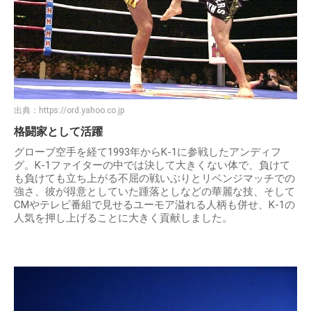
出典：
https://ord.yahoo.co.jp
格闘家として活躍
グローブ空手を経て1993年からK-1に参戦したアンディフ
グ。K-1ファイターの中では決して大きくない体で、負けて
も負けても立ち上がる不屈の戦いぶりとリベンジマッチでの
強さ、彼が得意としていた踵落としなどの華麗な技、そして
CMやテレビ番組で見せるユーモア溢れる人柄も併せ、K-1の
人気を押し上げることに大きく貢献しました。