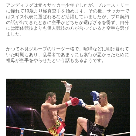
アンディフグは元々サッカー少年でしたが、ブルース・リー
に憧れて10歳より極真空手を始めます。その後、サッカーで
はスイス代表に選ばれるなど活躍していましたが、プロ契約
の話が出てきたときに空手かどちらか選ばざるを得ず、自分
には団体競技よりも個人競技の方が合っていると空手を選び
ました。
かつて不良グループのリーダー格で、喧嘩などに明け暮れて
いた時期もあり、乱暴者であまりにも素行が悪かったために
祖母が空手をやらせたという話もあるようです。