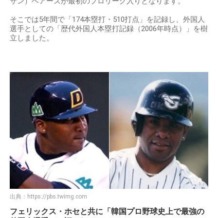
サン）ベアーズが最初のプロリーグ入りとなります。
そこでは5年間で「174本塁打・510打点」を記録し、外国人
選手としての「歴代外国人本塁打記録（2006年時点）」を樹
立しました。
出典：
https://pbs.twimg.com
フェリックス・ホセと共に「韓国プロ野球史上で最強の