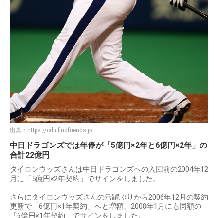
出典：
https://cdn.findfriends.jp
中日ドラゴンズでは年俸が「5億円×2年と6億円×2年」の
合計22億円
タイロンウッズさんは中日ドラゴンズへの入団前の2004年12
月に「5億円×2年契約」でサインをしました。
さらにタイロンウッズさんの活躍ぶりから2006年12月の契約
更新で「6億円×1年契約」へと増額、2008年1月にも同額の
「6億円×1年契約」でサインをしました。