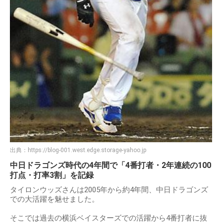
出典：
https://blog-001.west.edge.storage-yahoo.jp
中日ドラゴンズ時代の4年間で「4番打者・2年連続の100
打点・打率3割」を記録
タイロンウッズさんは2005年から約4年間、中日ドラゴンズ
での大活躍を魅せました。
そこでは過去の横浜ベイスターズでの活躍から4番打者に抜