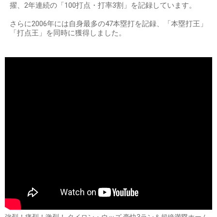
擢、2年連続の「100打点・打率3割」を記録しています。
さらに2006年には自身最多の47本塁打を記録、「本塁打王」
「打点王」を同時に獲得しました。
強烈！痛烈！激烈！ タイロン・ウッズ 豪快3ラン＆超絶満塁ホーム