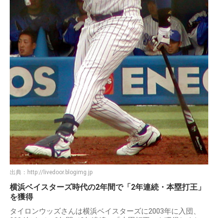
出典：
http://livedoor.blogimg.jp
横浜ベイスターズ時代の2年間で「2年連続・本塁打王」
を獲得
タイロンウッズさんは横浜ベイスターズに2003年に入団、