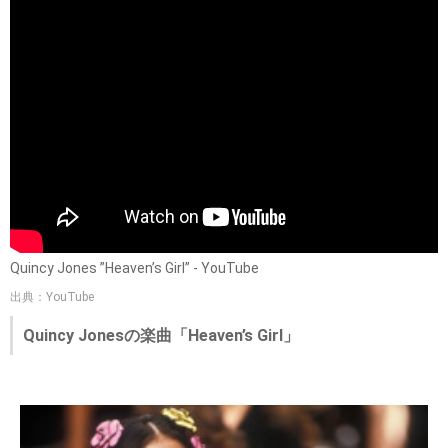
Quincy Jones ”Heaven’s Girl” - YouTube
出典：YouTube
Quincy Jonesの楽曲「Heaven’s Girl」