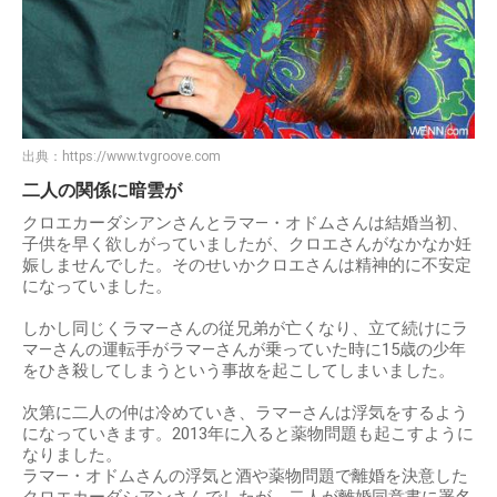
出典：
https://www.tvgroove.com
二人の関係に暗雲が
クロエカーダシアンさんとラマ―・オドムさんは結婚当初、
子供を早く欲しがっていましたが、クロエさんがなかなか妊
娠しませんでした。そのせいかクロエさんは精神的に不安定
になっていました。
しかし同じくラマ―さんの従兄弟が亡くなり、立て続けにラ
マ―さんの運転手がラマ―さんが乗っていた時に15歳の少年
をひき殺してしまうという事故を起こしてしまいました。
次第に二人の仲は冷めていき、ラマ―さんは浮気をするよう
になっていきます。2013年に入ると薬物問題も起こすように
なりました。
ラマ―・オドムさんの浮気と酒や薬物問題で離婚を決意した
クロエカーダシアンさんでしたが、二人が離婚同意書に署名