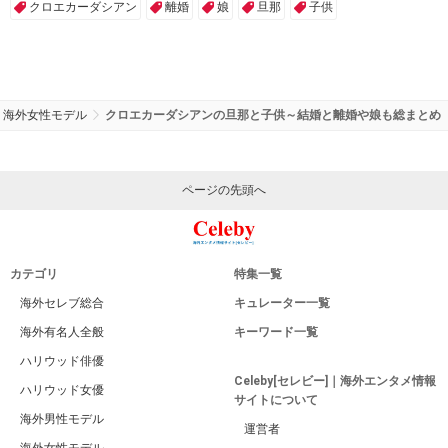
クロエカーダシアン
離婚
娘
旦那
子供
海外女性モデル
クロエカーダシアンの旦那と子供～結婚と離婚や娘も総まとめ
ページの先頭へ
カテゴリ
特集一覧
海外セレブ総合
キュレーター一覧
海外有名人全般
キーワード一覧
ハリウッド俳優
Celeby[セレビー]｜海外エンタメ情報
ハリウッド女優
サイトについて
海外男性モデル
運営者
海外女性モデル