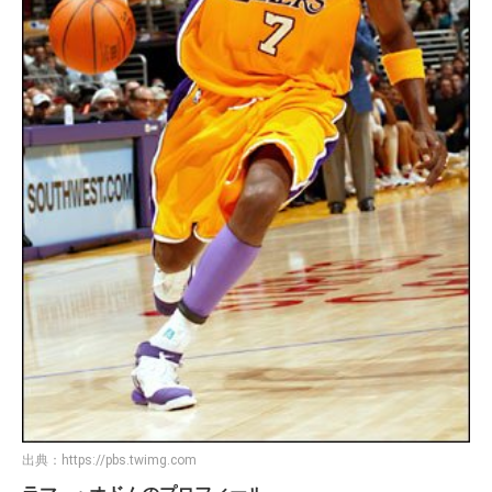
出典：
https://pbs.twimg.com