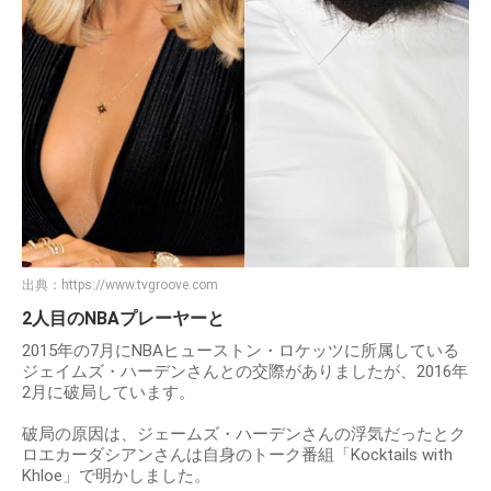
出典：
https://www.tvgroove.com
2人目のNBAプレーヤーと
2015年の7月にNBAヒューストン・ロケッツに所属している
ジェイムズ・ハーデンさんとの交際がありましたが、2016年
2月に破局しています。
破局の原因は、ジェームズ・ハーデンさんの浮気だったとク
ロエカーダシアンさんは自身のトーク番組「Kocktails with
Khloe」で明かしました。