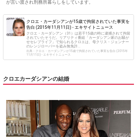
が言い渡され刑務所暮らしをしています。
クロエ・カーダシアンが15歳で拘留されていた事実を
告白 (2015年11月11日) - エキサイトニュース
クロエ・カーダシアン（31）は若干15歳の時に逮捕されて拘留
されていたそうだ。リアリティ番組「カーダシアン家のお騒が
せセレブライフ」で知られるクロエは、母クリス・ジェンナー
のレンジローバーを盗み無免許...
出典：クロエ・カーダシアンが15歳で拘留されていた事実を告白 (2015年
11月11日) - エキサイトニュース
クロエカーダシアンの結婚