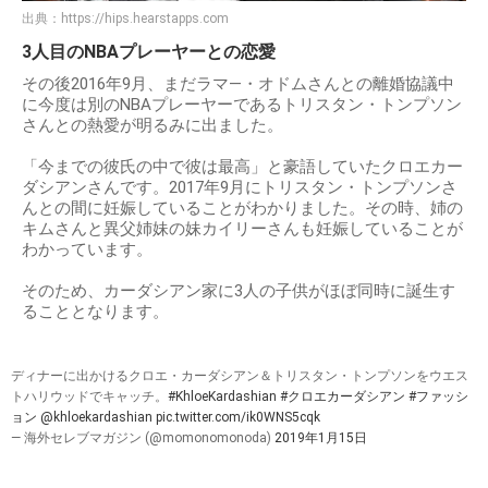
出典：
https://hips.hearstapps.com
3人目のNBAプレーヤーとの恋愛
その後2016年9月、まだラマ―・オドムさんとの離婚協議中
に今度は別のNBAプレーヤーであるトリスタン・トンプソン
さんとの熱愛が明るみに出ました。
「今までの彼氏の中で彼は最高」と豪語していたクロエカー
ダシアンさんです。2017年9月にトリスタン・トンプソンさ
んとの間に妊娠していることがわかりました。その時、姉の
キムさんと異父姉妹の妹カイリーさんも妊娠していることが
わかっています。
そのため、カーダシアン家に3人の子供がほぼ同時に誕生す
ることとなります。
ディナーに出かけるクロエ・カーダシアン＆トリスタン・トンプソンをウエス
トハリウッドでキャッチ。
#KhloeKardashian
#クロエカーダシアン
#ファッシ
ョン
@khloekardashian
pic.twitter.com/ik0WNS5cqk
— 海外セレブマガジン (@momonomonoda)
2019年1月15日