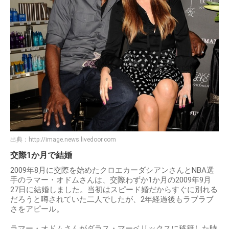
出典：
http://image.news.livedoor.com
交際1か月で結婚
2009年8月に交際を始めたクロエカーダシアンさんとNBA選
手のラマー・オドムさんは、交際わずか1か月の2009年9月
27日に結婚しました。当初はスピード婚だからすぐに別れる
だろうと噂されていた二人でしたが、2年経過後もラブラブ
さをアピール。
ラマー・オドムさんがダラス・マーベリックスに移籍した時