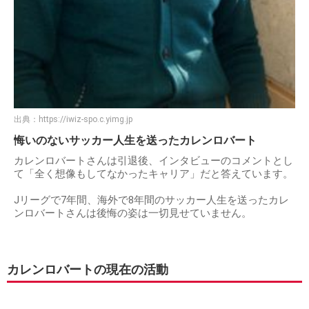
出典：
https://iwiz-spo.c.yimg.jp
悔いのないサッカー人生を送ったカレンロバート
カレンロバートさんは引退後、インタビューのコメントとし
て「全く想像もしてなかったキャリア」だと答えています。
Jリーグで7年間、海外で8年間のサッカー人生を送ったカレ
ンロバートさんは後悔の姿は一切見せていません。
カレンロバートの現在の活動