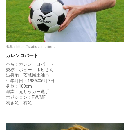
出典：
https://static.camp-fire.jp
カレンロバート
本名：カレン・ロバート
愛称：ボビー、ボビさん
出身地：茨城県土浦市
生年月日：1985年6月7日
身長：180cm
職業：元サッカー選手
ポジション：FW/MF
利き足：右足