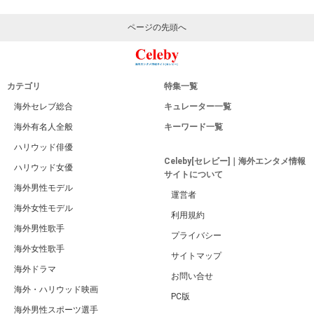
ページの先頭へ
カテゴリ
特集一覧
海外セレブ総合
キュレーター一覧
海外有名人全般
キーワード一覧
ハリウッド俳優
Celeby[セレビー]｜海外エンタメ情報
ハリウッド女優
サイトについて
海外男性モデル
運営者
海外女性モデル
利用規約
海外男性歌手
プライバシー
海外女性歌手
サイトマップ
海外ドラマ
お問い合せ
海外・ハリウッド映画
PC版
海外男性スポーツ選手