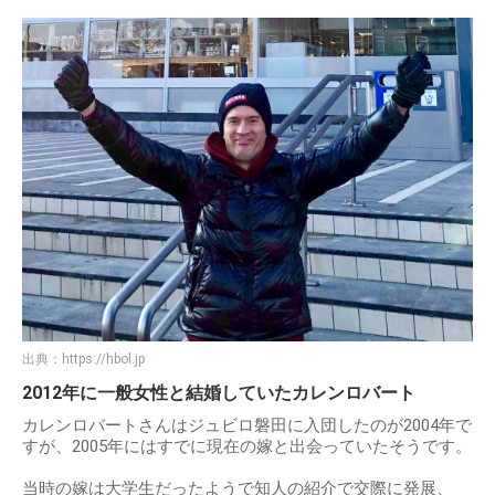
出典：
https://hbol.jp
2012年に一般女性と結婚していたカレンロバート
カレンロバートさんはジュビロ磐田に入団したのが2004年で
すが、2005年にはすでに現在の嫁と出会っていたそうです。
当時の嫁は大学生だったようで知人の紹介で交際に発展、