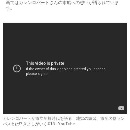
画ではカレンロバートさんの市船への想いが語られていま
す。
カレンロバートが市立船橋時代を語る！地獄の練習、市船名物ラン
パスとは!? きよしがいく#18 - YouTube