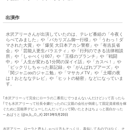
出演作
水沢アリーさんが出演していたのは、テレビ番組の「今夜く
らべてみました」や「バカリズム御一行様」や「うわっ！ダ
マされた大賞」や「爆笑 大日本アカン警察」や「有吉反省
会」や「芸能人更生バラエティ」や「行列のできる法律相談
所」や「しゃべくり007」や「王様のブランチ」や「戦闘
中」や「人生が変わる1分間の深イイ話」や「カスぺ！」や
「ビックリしちゃった新記録」や「がんばれプアーズ」や
「関ジャニ∞のジャニ勉」や「マサカメTV」や「土曜の夜
は！おとななテレビ」や「ヒットの秘密」などになっていま
す。
｢水沢アリーって完全にローラの二番煎じでつまんないんだけど｣って言ったら
｢でも水沢アリーって社長令嬢だったのに父親の会社が倒産して固定資産税を稼
ぐために芸能界デビューしたんだって｣って聞いたときはちょっと面白かった
— あばうと (@a_b__O__K)
2013年5月20日
水沢アリー、ローラと声もしゃべり方もそっくり。真似してるのではなく、そ