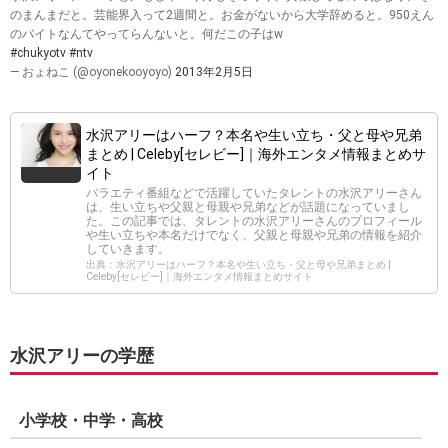
のまんまだと。芸能界入って2週間と。お金がないから大学辞めると。950えん
のバイトなんてやってらんないと。何だこの子はw
#chukyotv
#ntv
— おょねこ (@oyonekooyoyo)
2013年2月5日
水沢アリーはハーフ？本名や生い立ち・父と母や兄弟
まとめ | Celeby[セレビー]｜海外エンタメ情報まとめサ
イト
バラエティ番組などで活躍していたタレントの水沢アリーさん
は、生い立ちや父親と母親や兄弟などが話題になっていまし
た。この記事では、タレントの水沢アリーさんのプロフィール
や生い立ちや本名だけでなく、父親と母親や兄弟の情報を紹介
していきます。
出典：水沢アリーはハーフ？本名や生い立ち・父と母や兄弟まとめ |
Celeby[セレビー]｜海外エンタメ情報まとめサイト
水沢アリーの学歴
小学校・中学・高校