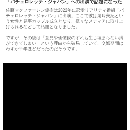
「バチェロレッテ・ジャパン」への出演で話題になった
佐藤マクファーレン優樹は2022年に恋愛リアリティ番組「バ
チェロレッテ・ジャパン」に出演。ここで彼は尾﨑美紀とい
う女性と見事カップル成立となり、様々なメディアに取り上
げられるなどして話題となりました。
ですが、その後は「意見や価値観のずれも生じ埋まらない溝
ができてしまい」という理由から破局していて、交際期間は
わずか半年ほどだったのだそうです。