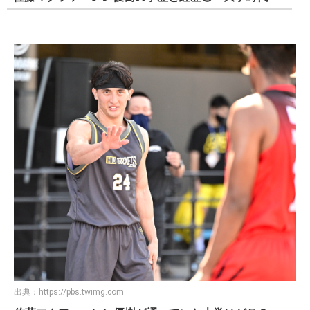
出典：
https://pbs.twimg.com