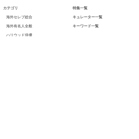
カテゴリ
特集一覧
海外セレブ総合
キュレーター一覧
海外有名人全般
キーワード一覧
ハリウッド俳優
Celeby[セレビー]｜海外エンタメ情報
ハリウッド女優
サイトについて
海外男性モデル
運営者
海外女性モデル
利用規約
海外男性歌手
プライバシー
海外女性歌手
サイトマップ
海外ドラマ
お問い合せ
海外・ハリウッド映画
PC版
海外男性スポーツ選手
海外女性スポーツ選手
海外男性ビューティー
海外女性ビューティー