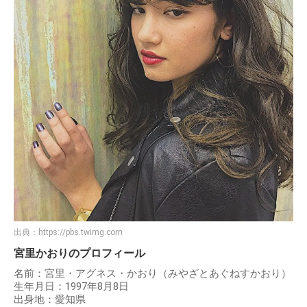
出典：
https://pbs.twimg.com
宮里かおりのプロフィール
名前：宮里・アグネス・かおり（みやざとあぐねすかおり）
生年月日：1997年8月8日
出身地：愛知県