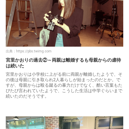
出典：
https://pbs.twimg.com
宮里かおりの過去②～両親は離婚するも母親からの虐待
は続いた
宮里かおりは小学校に上がる前に両親が離婚したようで、そ
の後は母親に引き取られ2人暮らしが始まったのだとか。で
すが、母親からは殴る蹴るの暴力だけでなく、酷い言葉もた
びたび言われていたようで、こうした生活は中学ぐらいまで
続いたのだそうです。