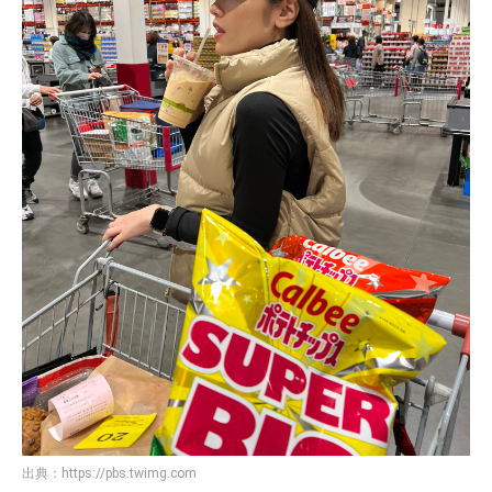
出典：
https://pbs.twimg.com