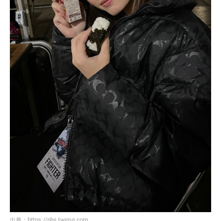
出典：
https://pbs.twimg.com