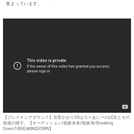
集まっています。
【ブレイキングダウン７】宮里かおりVSはろーあにーの試合とその
前後の様子。【オーディション/朝倉未来/朝倉海/Breaking
Down7/BREAKINGDOWN】