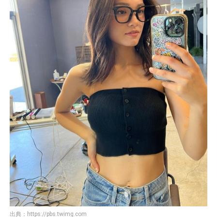
出典：
https://pbs.twimg.com