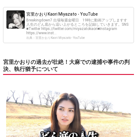
宮里かおりKaori Miyazato - YouTube
Breakingdown7 出場毎週金曜日 19時に動画アップしますす
人生のどん底から這い上がるところを記録していきます。SNS
■Twitter https://twitter.com/miyazatokaori■Instagram
https://www.inst...
出典：宮里かおりKaori Miyazato - YouTube
宮里かおりの過去が壮絶！大麻での逮捕や事件の判
決、執行猶予について