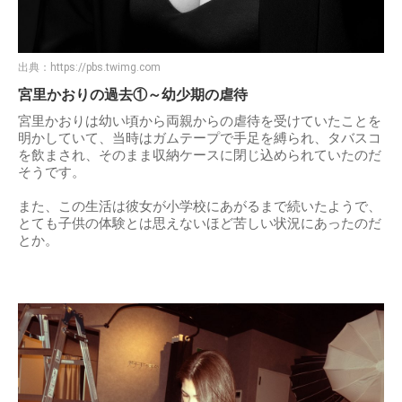
出典：
https://pbs.twimg.com
宮里かおりの過去①～幼少期の虐待
宮里かおりは幼い頃から両親からの虐待を受けていたことを
明かしていて、当時はガムテープで手足を縛られ、タバスコ
を飲まされ、そのまま収納ケースに閉じ込められていたのだ
そうです。
また、この生活は彼女が小学校にあがるまで続いたようで、
とても子供の体験とは思えないほど苦しい状況にあったのだ
とか。