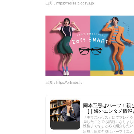
出典：
https://resize.blogsys.jp
出典：
https://prtimes.jp
岡本至恩はハーフ！親と兄
ー]｜海外エンタメ情報
「テラスハウス」にてブレイク
局したことでも話題になりまし
性格までをまとめて紹介したい
出典：岡本至恩はハーフ！親と兄弟