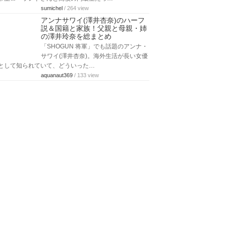
崎希と結婚したことで話題になりまし…
aquanaut369
/ 680 view
岡田ロビン翔子と山寺宏一が結
婚！馴れ初めと結婚式・子供の話
題まとめ
タレントの岡田ロビン翔子さんと旦
那・山寺宏一さんの馴れ初め・結婚・
結婚式、そして子供の話題などが注目されてい…
cyann3
/ 197 view
山崎康晃はローランドと高校の同
級生！学歴や学生時代のエピソー
ドを総まとめ
『横浜DeNAベイスターズ』で投手を務
める山崎康晃さんですが、ホスト界の
帝王ローランドさんと高校の同級生だっ…
sumichel
/ 264 view
アンナサワイ(澤井杏奈)のハーフ
説＆国籍と家族！父親と母親・姉
の澤井玲奈を総まとめ
「SHOGUN 将軍」でも話題のアンナ・
サワイ(澤井杏奈)。海外生活が長い女優
として知られていて、どういった…
aquanaut369
/ 133 view