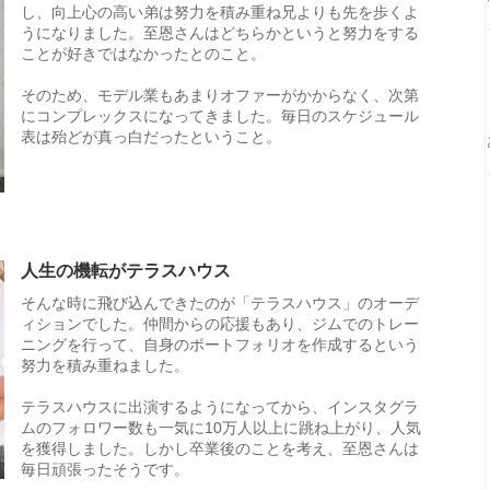
し、向上心の高い弟は努力を積み重ね兄よりも先を歩くよ
うになりました。至恩さんはどちらかというと努力をする
ことが好きではなかったとのこと。
そのため、モデル業もあまりオファーがかからなく、次第
にコンプレックスになってきました。毎日のスケジュール
表は殆どが真っ白だったということ。
人生の機転がテラスハウス
そんな時に飛び込んできたのが「テラスハウス」のオーデ
ィションでした。仲間からの応援もあり、ジムでのトレー
ニングを行って、自身のポートフォリオを作成するという
努力を積み重ねました。
テラスハウスに出演するようになってから、インスタグラ
ムのフォロワー数も一気に10万人以上に跳ね上がり、人気
を獲得しました。しかし卒業後のことを考え、至恩さんは
毎日頑張ったそうです。