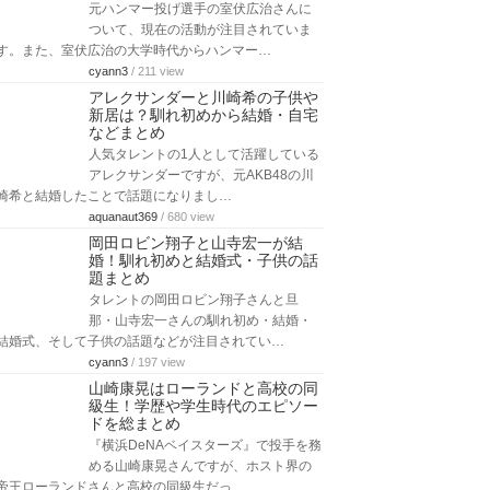
身体能力が高いことで注目を集めた俳
優のケインコスギと今やママタレント
として確固たる地位を築いている東尾
理子で…
rirakumama
/ 181 view
ミゲルくん(消臭力CM)の現在！身
長やイケメンに成長・暴力事件ま
とめ
消臭力CMの少年として一斉を風靡した
ミゲルくんについて、現在の活動が注
目を集めています。ミゲルくんの身長やイ…
cyann3
/ 326 view
室伏広治の現在！大学時代とハン
マー投げ・オリンピックでの経歴
と引退理由まとめ
元ハンマー投げ選手の室伏広治さんに
ついて、現在の活動が注目されていま
す。また、室伏広治の大学時代からハンマー…
cyann3
/ 211 view
アレクサンダーと川崎希の子供や
新居は？馴れ初めから結婚・自宅
などまとめ
人気タレントの1人として活躍している
アレクサンダーですが、元AKB48の川