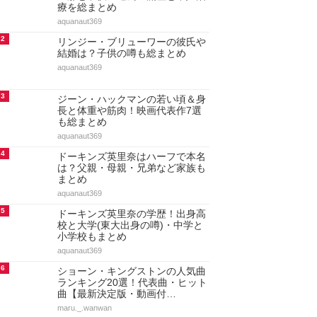
アクセスランキング
人気のあるまとめランキング
1
ドーキンズ英里奈の現在！結婚や
旦那と子供・過去の流産と不妊治
療を総まとめ
aquanaut369
2
リンジー・ブリューワーの彼氏や
結婚は？子供の噂も総まとめ
aquanaut369
3
ジーン・ハックマンの若い頃＆身
長と体重や筋肉！映画代表作7選