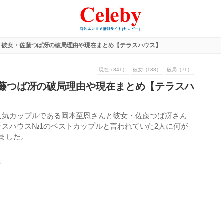
と彼女・佐藤つば冴の破局理由や現在まとめ【テラスハウス】
現在（841）
彼女（138）
破局（71）
藤つば冴の破局理由や現在まとめ【テラスハ
人気カップルである岡本至恩さんと彼女・佐藤つば冴さん
スハウス№1のベストカップルと言われていた2人に何が
ました。
373
view