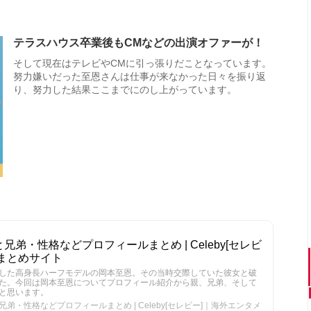
テラスハウス卒業後もCMなどの出演オファーが！
そして現在はテレビやCMに引っ張りだことなっています。
努力嫌いだった至恩さんは仕事が来なかった日々を振り返
り、努力した結果ここまでにのし上がっています。
弟・性格などプロフィールまとめ | Celeby[セレビ
まとめサイト
した高身長ハーフモデルの岡本至恩。その当時交際していた彼女と破
た。今回は岡本至恩についてプロフィール紹介から親、兄弟、そして
と思います。
・性格などプロフィールまとめ | Celeby[セレビー]｜海外エンタメ