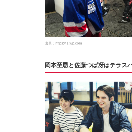
出典：
https://i1.wp.com
岡本至恩と佐藤つば冴はテラスハ