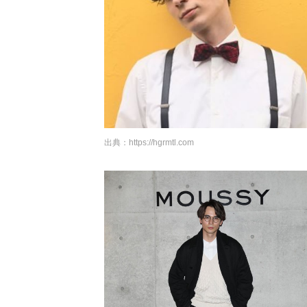
出典：
https://hgrmtl.com