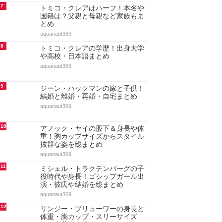
も総まとめ
aquanaut369
4
ドーキンズ英里奈はハーフで本名
は？父親・母親・兄弟など家族も
まとめ
aquanaut369
5
ドーキンズ英里奈の学歴！出身高
校と大学(東大出身の噂)・中学と
小学校もまとめ
aquanaut369
6
ショーン・キングストンの人気曲
ランキング20選！代表曲・ヒット
曲【最新決定版・動画付…
maru._.wanwan
7
トミコ・クレアはハーフ！本名や
国籍は？父親と母親など家族もま
とめ
aquanaut369
8
トミコ・クレアの学歴！出身大学
や高校・日本語まとめ
aquanaut369