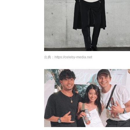
出典：
https://celeby-media.net