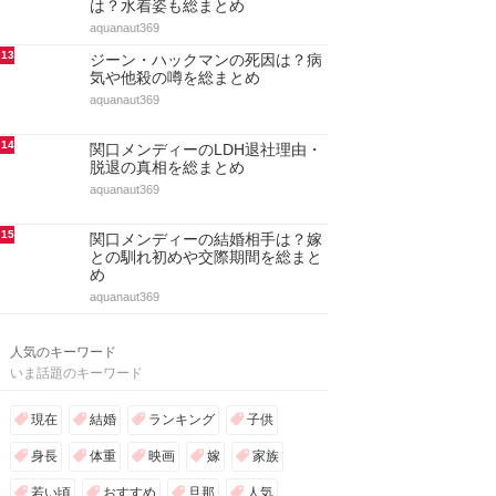
9
ジーン・ハックマンの嫁と子供！
結婚と離婚・再婚・自宅まとめ
aquanaut369
10
アノック・ヤイの股下＆身長や体
重！胸カップサイズからスタイル
抜群な姿を総まとめ
aquanaut369
11
ミシェル・トラクテンバーグの子
役時代や身長！ゴシップガール出
演・彼氏や結婚を総まとめ
aquanaut369
12
リンジー・ブリューワーの身長と
体重・胸カップ・スリーサイズ
は？水着姿も総まとめ
aquanaut369
13
ジーン・ハックマンの死因は？病
気や他殺の噂を総まとめ
aquanaut369
14
関口メンディーのLDH退社理由・
脱退の真相を総まとめ