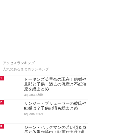
アクセスランキング
人気のあるまとめランキング
1
ドーキンズ英里奈の現在！結婚や
旦那と子供・過去の流産と不妊治
療を総まとめ
aquanaut369
2
リンジー・ブリューワーの彼氏や
結婚は？子供の噂も総まとめ
aquanaut369
3
ジーン・ハックマンの若い頃＆身
長と体重や筋肉！映画代表作7選