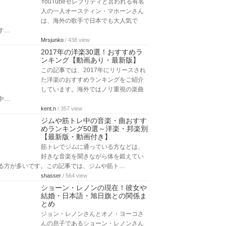
YouTubeセレブリティと言われる有名
人の一人オースティン・マホーンさん
は、海外の歌手で日本でも大人気で
す…
Mrsjunko
/ 438 view
2017年の洋楽30選！おすすめラ
ンキング【動画あり・最新版】
この記事では、2017年にリリースされ
た洋楽のおすすめランキングをご紹介
しています。海外ではノリ重視の楽曲
中…
kent.n
/ 357 view
ジムや筋トレ中の音楽・曲おすす
めランキング50選～洋楽・邦楽別
【最新版・動画付き】
筋トレでジムに通っている方などは、
好きな音楽を聞きながら体を鍛えてい
る方が多いです。この記事では、ジムや筋ト…
shasser
/ 564 view
ショーン・レノンの現在！彼女や
結婚・日本語・旭日旗との関係ま
とめ
ジョン・レノンさんとオノ・ヨーコさ
んの息子であるショーン・レノンさん