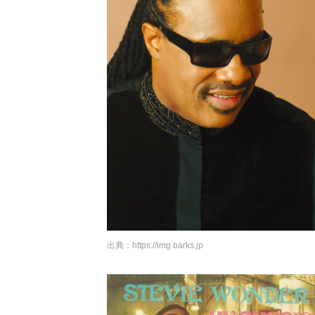
出典：
https://img.barks.jp