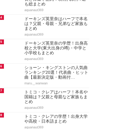
も総まとめ
aquanaut369
4
ドーキンズ英里奈はハーフで本名
は？父親・母親・兄弟など家族も
まとめ
aquanaut369
5
ドーキンズ英里奈の学歴！出身高
校と大学(東大出身の噂)・中学と
小学校もまとめ
aquanaut369
6
ショーン・キングストンの人気曲
ランキング20選！代表曲・ヒット
曲【最新決定版・動画付…
maru._.wanwan
7
トミコ・クレアはハーフ！本名や
国籍は？父親と母親など家族もま
とめ
aquanaut369
8
トミコ・クレアの学歴！出身大学
や高校・日本語まとめ
aquanaut369