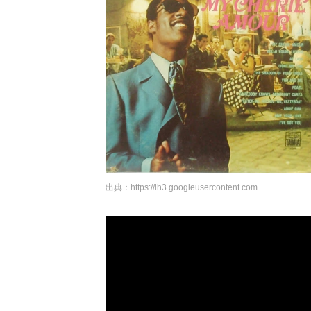
出典：
https://lh3.googleusercontent.com