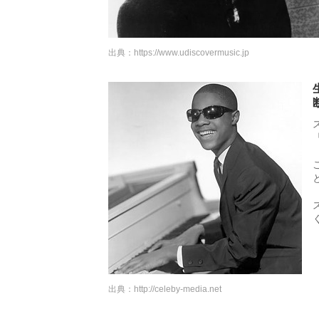
出典：
https://www.udiscovermusic.jp
出典：
http://celeby-media.net