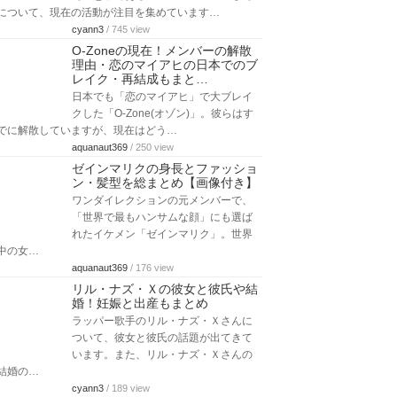
について、現在の活動が注目を集めています…
cyann3
/ 745 view
O-Zoneの現在！メンバーの解散
理由・恋のマイアヒの日本でのブ
レイク・再結成もまと…
日本でも「恋のマイアヒ」で大ブレイ
クした「O-Zone(オゾン)」。彼らはす
でに解散していますが、現在はどう…
aquanaut369
/ 250 view
ゼインマリクの身長とファッショ
ン・髪型を総まとめ【画像付き】
ワンダイレクションの元メンバーで、
「世界で最もハンサムな顔」にも選ば
れたイケメン「ゼインマリク」。世界
中の女…
aquanaut369
/ 176 view
リル・ナズ・Ｘの彼女と彼氏や結
婚！妊娠と出産もまとめ
ラッパー歌手のリル・ナズ・Ｘさんに
ついて、彼女と彼氏の話題が出てきて
います。また、リル・ナズ・Ｘさんの
結婚の…
cyann3
/ 189 view