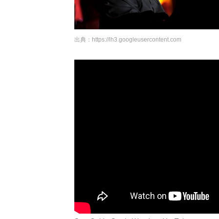
出典：
https://lh3.googleusercontent.com