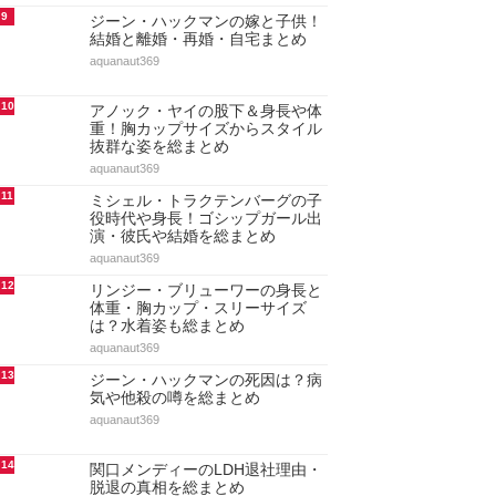
9
ジーン・ハックマンの嫁と子供！
結婚と離婚・再婚・自宅まとめ
aquanaut369
10
アノック・ヤイの股下＆身長や体
重！胸カップサイズからスタイル
抜群な姿を総まとめ
aquanaut369
11
ミシェル・トラクテンバーグの子
役時代や身長！ゴシップガール出
演・彼氏や結婚を総まとめ
aquanaut369
12
リンジー・ブリューワーの身長と
体重・胸カップ・スリーサイズ
は？水着姿も総まとめ
aquanaut369
13
ジーン・ハックマンの死因は？病
気や他殺の噂を総まとめ
aquanaut369
14
関口メンディーのLDH退社理由・
脱退の真相を総まとめ