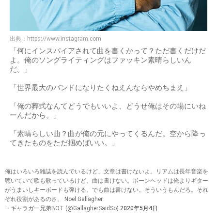
出典：
https://www.instagram.com
「何にインスパイアされて曲を書くかって？ただ書くだけだ
よ。俺のソングライティングはファッキン素晴らしいん
だ。」
「世界最大のバンドになりたくねえんならやめちまえ」
「俺の葬式なんてどうでもいいよ、どうせ俺はその場にいね
ーんだから。」
「素晴らしい曲？曲が俺の元にやってくるんだ。空から降っ
てきたものをただ掴めばいい。」
俺はいろいろ雑誌を読んでいるけど、文章は書けないよ。リアムは長年音楽を
聴いていて歌も歌っているけど、曲は書けない。ボーンヘッドは俺よりギター
がうまいしキーボードも弾ける。でも曲は書けない。そういうもんだろ。それ
ぞれ役割があるのさ。 Noel Gallagher
— ギャラガー兄弟BOT (@GallagherSaidSo)
2020年5月4日