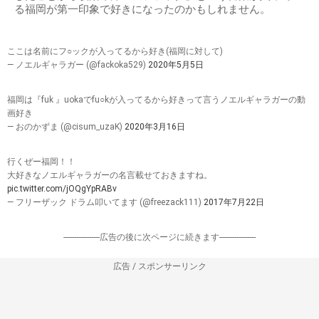
る福岡が第一印象で好きになったのかもしれません。
ここは名前にフ○ックが入ってるから好き(福岡に対して)
— ノエルギャラガー (@fackoka529)
2020年5月5日
福岡は『fuk 』uokaでfu○kが入ってるから好きって言うノエルギャラガーの動
画好き
— おのかずま (@cisum_uzaK)
2020年3月16日
行くぜー福岡！！
大好きなノエルギャラガーの名言載せておきますね。
pic.twitter.com/jOQgYpRABv
— フリーザック ドラム叩いてます (@freezack111)
2017年7月22日
-----------------広告の後に次ページに続きます-----------------
広告 / スポンサーリンク