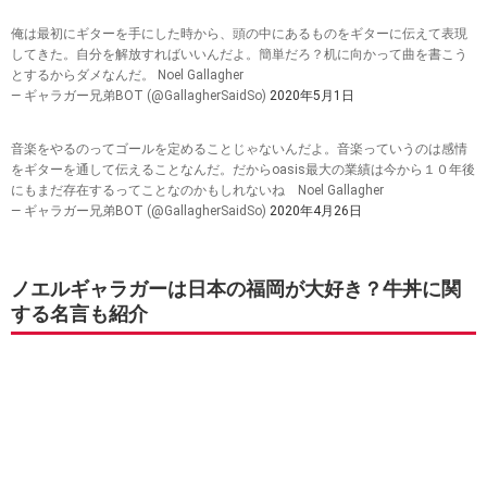
俺は最初にギターを手にした時から、頭の中にあるものをギターに伝えて表現
してきた。自分を解放すればいいんだよ。簡単だろ？机に向かって曲を書こう
とするからダメなんだ。 Noel Gallagher
— ギャラガー兄弟BOT (@GallagherSaidSo)
2020年5月1日
音楽をやるのってゴールを定めることじゃないんだよ。音楽っていうのは感情
をギターを通して伝えることなんだ。だからoasis最大の業績は今から１０年後
にもまだ存在するってことなのかもしれないね Noel Gallagher
— ギャラガー兄弟BOT (@GallagherSaidSo)
2020年4月26日
ノエルギャラガーは日本の福岡が大好き？牛丼に関
する名言も紹介