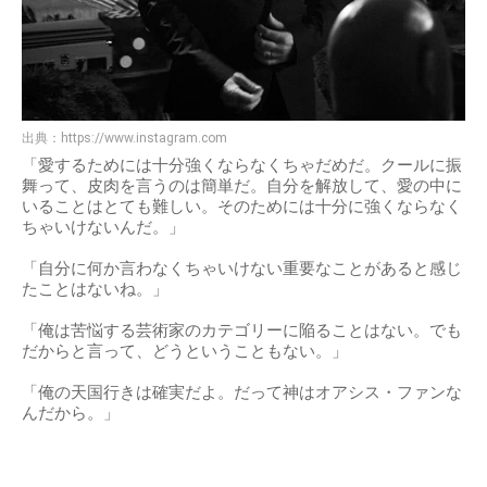
出典：
https://www.instagram.com
「愛するためには十分強くならなくちゃだめだ。クールに振
舞って、皮肉を言うのは簡単だ。自分を解放して、愛の中に
いることはとても難しい。そのためには十分に強くならなく
ちゃいけないんだ。」
「自分に何か言わなくちゃいけない重要なことがあると感じ
たことはないね。」
「俺は苦悩する芸術家のカテゴリーに陥ることはない。でも
だからと言って、どうということもない。」
「俺の天国行きは確実だよ。だって神はオアシス・ファンな
んだから。」