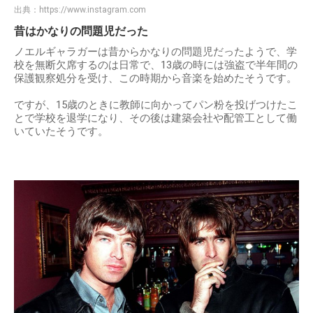
出典：
https://www.instagram.com
昔はかなりの問題児だった
ノエルギャラガーは昔からかなりの問題児だったようで、学
校を無断欠席するのは日常で、13歳の時には強盗で半年間の
保護観察処分を受け、この時期から音楽を始めたそうです。
ですが、15歳のときに教師に向かってパン粉を投げつけたこ
とで学校を退学になり、その後は建築会社や配管工として働
いていたそうです。