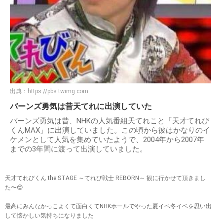
出典：
https://pbs.twimg.com
バーンズ勇気は昔天てれに出演していた
バーンズ勇気は昔、NHKの人気番組天てれこと「天才てれび
くんMAX」に出演していました。この頃から彼はかなりのイ
ケメンとして人気を集めていたようで、2004年から2007年
までの3年間に渡って出演していました。
天才てれびくん the STAGE ～てれび戦士 REBORN～ 観に行かせて頂きまし
た〜😊
最高にみんなかっこよくて面白くてNHKホールでやった夏イベ冬イベを思い出
して懐かしい気持ちになりました