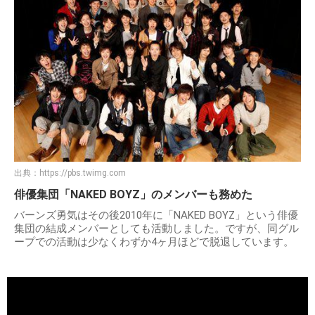
出典：
https://pbs.twimg.com
俳優集団「NAKED BOYZ」のメンバーも務めた
バーンズ勇気はその後2010年に「NAKED BOYZ」という俳優
集団の結成メンバーとしても活動しました。ですが、同グル
ープでの活動は少なくわずか4ヶ月ほどで脱退しています。