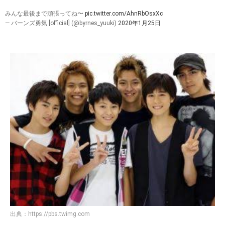
みんな最後まで頑張ってね〜
pic.twitter.com/AhnRbOsxXc
— バーンズ勇気 [official] (@byrnes_yuuki)
2020年1月25日
出典：
https://pbs.twimg.com