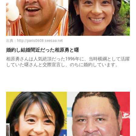
出典：
http://paris0608.seesaa.net
婚約し結婚間近だった相原勇と曙
相原勇さんは人気絶頂だった1996年に、当時横綱として活躍
していた曙さんと交際宣言し、のちに婚約しています。