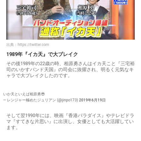
出典：
https://twitter.com
1989年『イカ天』で大ブレイク
その後1989年の22歳の時、相原勇さんはイカ天こと『三宅裕
司のいかすバンド天国』の司会に抜擢され、明るく元気なキ
ャラで大ブレイクしたのです。
いか天といえば相原勇😎
— レンジャー極めたジュリアン (@jinpo173)
2019年6月19日
そして翌1990年には、映画『香港パラダイス』やテレビドラ
マ『すてきな片思い』に出演し、女優としても大活躍してい
ます。