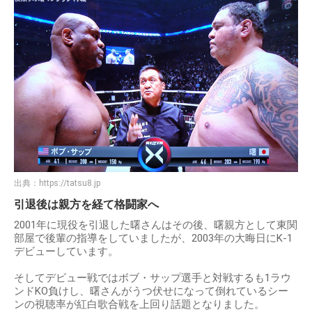
出典：
https://tatsu8.jp
引退後は親方を経て格闘家へ
2001年に現役を引退した曙さんはその後、曙親方として東関
部屋で後輩の指導をしていましたが、2003年の大晦日にK-1
デビューしています。
そしてデビュー戦ではボブ・サップ選手と対戦するも1ラウ
ンドKO負けし、曙さんがうつ伏せになって倒れているシー
ンの視聴率が紅白歌合戦を上回り話題となりました。