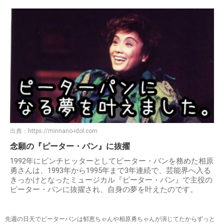
出典：
https://minnano-idol.com
念願の『ピーター・パン』に抜擢
1992年にピンチヒッターとしてピーター・パンを務めた相原
勇さんは、1993年から1995年まで3年連続で、芸能界へ入る
きっかけとなったミュージカル『ピーター・パン』で主役の
ピーター・パンに抜擢され、自身の夢を叶えたのです。
先週の日天でピーターパンは郁恵ちゃんや相原勇ちゃんが演じてたからずっと