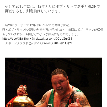
そして2015年には、12年ぶりにボブ・サップ選手とRIZINで
再戦するも、判定負けしています。
「曙VSボブ・サップ 12年ぶりにRIZINで対戦が決定」
曙とボブ・サップの伝説の対決が再び行われます！前回はボブ・サップがKO勝
ちしていますが、今回はどのような試合になるのでしょう。
https://t.co/OB61IAnX98
pic.twitter.com/DQLjaZuX35
— スポーツクラウド (@Sports_Crowd_)
2015年11月28日