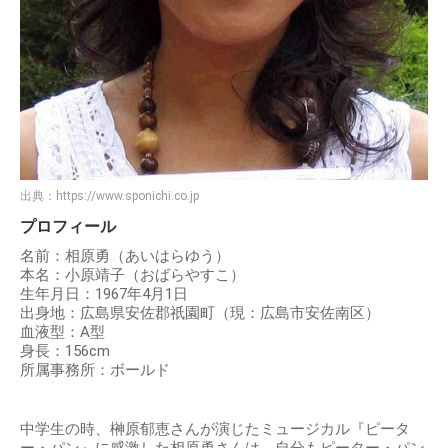
出典：
https://www.sponichi.co.jp
プロフィール
名前：相原勇（あいはらゆう）
本名：小原靖子（おばらやすこ）
生年月日：1967年4月1日
出身地：広島県安佐郡祇園町（現：広島市安佐南区）
血液型：A型
身長：156cm
所属事務所：ボールド
中学生の時、榊原郁恵さんが演じたミュージカル『ピータ