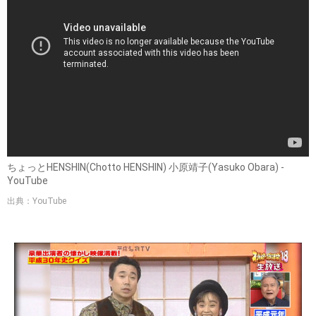
ちょっとHENSHIN(Chotto HENSHIN) 小原靖子(Yasuko Obara) -
YouTube
出典：YouTube