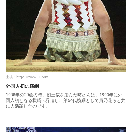
出典：
https://www.jiji.com
外国人初の横綱
1988年の20歳の時、初土俵を踏んだ曙さんは、1993年に外
国人初となる横綱へ昇進し、第64代横綱として貴乃花らと共
に大活躍したのです。