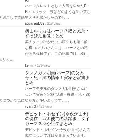
ハーフタレントとして人気を集めたE・
H・エリック。彼はどのような生い立ち
を過ごして芸能界入りを果たしたのでし…
aquanaut369
/ 219 view
横山ルリカはハーフ？親と兄弟・
すっぴん画像まとめ
美人タイプのかわいい顔立ちも魅力的
な横山ルリカさんには、ハーフとの噂
がある模様です。この記事では、横山
ルリカ…
kent.n
/ 179 view
ダレノガレ明美(ハーフ)の父と
母・兄・姉の情報！実家と家族ま
とめ
ハーフモデルのダレノガレ明美さんに
ついて実家と家族(父親・母親・兄・姉)
のについて気になる方が多いようです。…
cyann3
/ 472 view
デビット・ホセイン(今夜が山田)
の現在！ガキ使での活躍後・タイ
ガーマスクや社長まとめ
デビット・ホセイン(今夜が山田)さんの
現在について注目が集まっています。