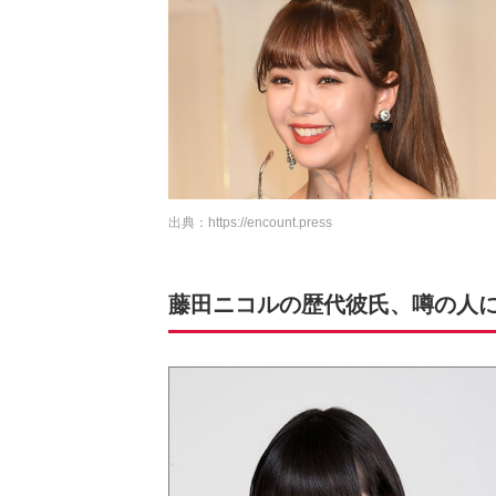
出典：
https://encount.press
藤田ニコルの歴代彼氏、噂の人