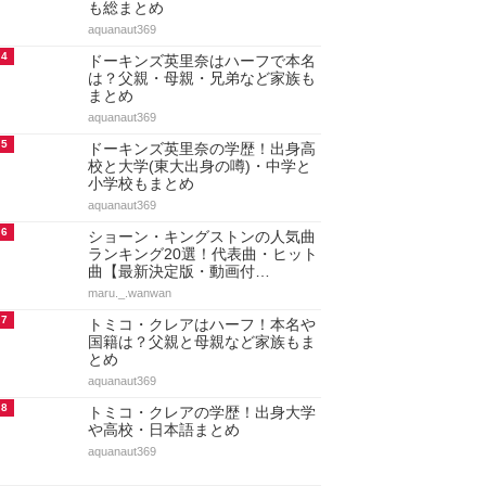
も総まとめ
aquanaut369
4
ドーキンズ英里奈はハーフで本名
は？父親・母親・兄弟など家族も
まとめ
aquanaut369
5
ドーキンズ英里奈の学歴！出身高
校と大学(東大出身の噂)・中学と
小学校もまとめ
aquanaut369
6
ショーン・キングストンの人気曲
ランキング20選！代表曲・ヒット
曲【最新決定版・動画付…
maru._.wanwan
7
トミコ・クレアはハーフ！本名や
国籍は？父親と母親など家族もま
とめ
aquanaut369
8
トミコ・クレアの学歴！出身大学
や高校・日本語まとめ
aquanaut369