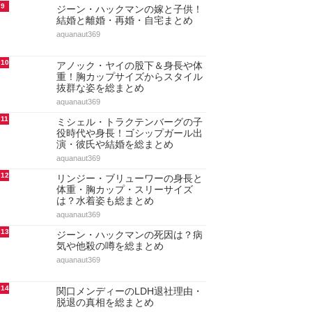
9
ジーン・ハックマンの嫁と子供！
結婚と離婚・再婚・自宅まとめ
aquanaut369
10
アノック・ヤイの股下＆身長や体
重！胸カップサイズからスタイル
抜群な姿を総まとめ
aquanaut369
11
ミシェル・トラクテンバーグの子
役時代や身長！ゴシップガール出
演・彼氏や結婚を総まとめ
aquanaut369
12
リンジー・ブリューワーの身長と
体重・胸カップ・スリーサイズ
は？水着姿も総まとめ
aquanaut369
13
ジーン・ハックマンの死因は？病
気や他殺の噂を総まとめ
aquanaut369
14
関口メンディーのLDH退社理由・
脱退の真相を総まとめ