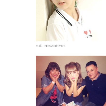
出典：
https://aidoly.net