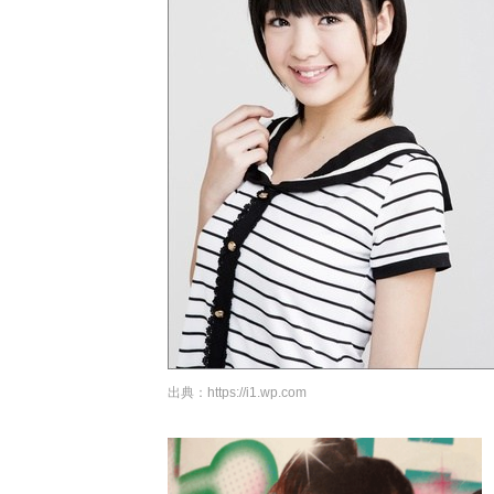
出典：
https://i1.wp.com