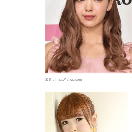
出典：
https://i2.wp.com