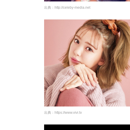
出典：
http://celeby-media.net
出典：
https://www.vivi.tv