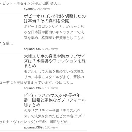
デビット・ホセイン(今夜が山田)さん…
cyann3
/ 268 view
ボビーオロゴンが指を切断したの
は本当？その真相を公開
ボビーオロゴンというと、めちゃくち
ゃな日本語や面白いキャラクターで人
気を集め、格闘家や投資家としても大
きな成…
aquanaut369
/ 242 view
大峰ユリホの身長や胸カップサイ
ズは？水着姿やファッションを総
まとめ
モデルとして人気を集めている大峰ユ
リホ。非常にスタイルがよく、普段の
コーデにも注目が集まっています。今回は大…
aquanaut369
/ 130 view
ビビ(テラスハウス)の身長や年
齢・国籍と家族などプロフィール
総まとめ
恋愛リアリティー番組「テラスハウ
ス」で人気を集めたビビの本名(ラズド
ゥミナ・ヴィオレッタ)や年齢、国籍などが…
aquanaut369
/ 180 view