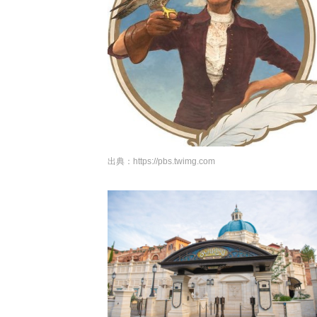
出典：
https://pbs.twimg.com