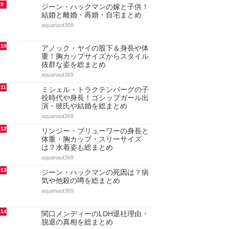
9
ジーン・ハックマンの嫁と子供！
結婚と離婚・再婚・自宅まとめ
aquanaut369
10
アノック・ヤイの股下＆身長や体
重！胸カップサイズからスタイル
抜群な姿を総まとめ
aquanaut369
11
ミシェル・トラクテンバーグの子
役時代や身長！ゴシップガール出
演・彼氏や結婚を総まとめ
aquanaut369
12
リンジー・ブリューワーの身長と
体重・胸カップ・スリーサイズ
は？水着姿も総まとめ
aquanaut369
13
ジーン・ハックマンの死因は？病
気や他殺の噂を総まとめ
aquanaut369
14
関口メンディーのLDH退社理由・
脱退の真相を総まとめ