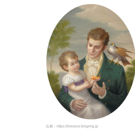
出典：
https://livedoor.blogimg.jp