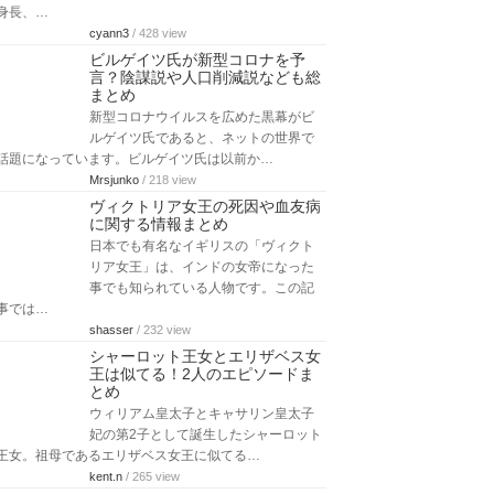
身長、…
cyann3
/ 428 view
ビルゲイツ氏が新型コロナを予
言？陰謀説や人口削減説なども総
まとめ
新型コロナウイルスを広めた黒幕がビ
ルゲイツ氏であると、ネットの世界で
話題になっています。ビルゲイツ氏は以前か…
Mrsjunko
/ 218 view
ヴィクトリア女王の死因や血友病
に関する情報まとめ
日本でも有名なイギリスの「ヴィクト
リア女王」は、インドの女帝になった
事でも知られている人物です。この記
事では…
shasser
/ 232 view
シャーロット王女とエリザベス女
王は似てる！2人のエピソードま
とめ
ウィリアム皇太子とキャサリン皇太子
妃の第2子として誕生したシャーロット
王女。祖母であるエリザベス女王に似てる…
kent.n
/ 265 view