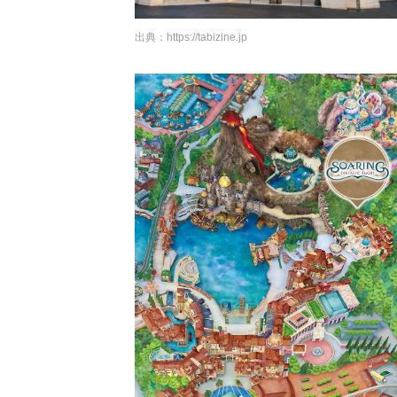
出典：
https://tabizine.jp