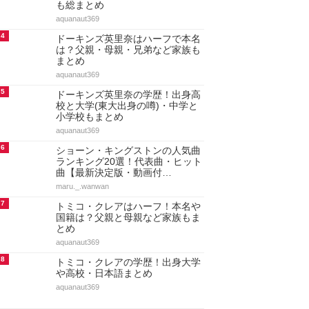
も総まとめ
aquanaut369
4
ドーキンズ英里奈はハーフで本名
は？父親・母親・兄弟など家族も
まとめ
aquanaut369
5
ドーキンズ英里奈の学歴！出身高
校と大学(東大出身の噂)・中学と
小学校もまとめ
aquanaut369
6
ショーン・キングストンの人気曲
ランキング20選！代表曲・ヒット
曲【最新決定版・動画付…
maru._.wanwan
7
トミコ・クレアはハーフ！本名や
国籍は？父親と母親など家族もま
とめ
aquanaut369
8
トミコ・クレアの学歴！出身大学
や高校・日本語まとめ
aquanaut369