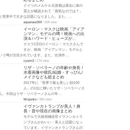
ドイツのメルケル元首相は過去に体の
震えが確認されて「病気なのでは？」
と世界中で大きな話題になりました。また、…
aquanaut369
/ 208 view
イーロン・マスクは映画「アイア
ンマン」モデルの噂！映画への出
演＆ハワード・ヒューズが…
テスラCEOのイーロン・マスクさんで
すが、映画「アイアンマン」モデルと
いう噂が注目されています。また、出演作…
cyann3
/ 174 view
リザ・ソベラーノの年齢や身長！
水着画像や彼氏/結婚・すっぴん/
メイクなども総まとめ
2017年に「世界で最も美しい顔100
人」の1位に輝いたリザ・ソベラーノさ
ん。今回はリザ・ソベラーノさんの年…
Mrsjunko
/ 465 view
イヴァンカトランプが美人！身
長・昔や現在の画像まとめ
モデルで大統領補佐官イヴァンカトラ
ンプさんかわいい・美人と話題になっ
ています。イヴァンカトランプさんの