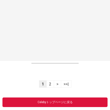
----------------------------------------------------------------
1
2
>
>>|
Celebyトップページに戻る