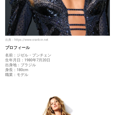
出典：
https://www.crank-in.net
プロフィール
名前：ジゼル・ブンチェン
生年月日：1980年7月20日
出身地：ブラジル
身長：180cm
職業：モデル