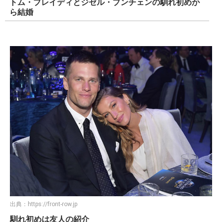
トム・ブレイディとジゼル・ブンチェンの馴れ初めか
ら結婚
出典：
https://front-row.jp
馴れ初めは友人の紹介