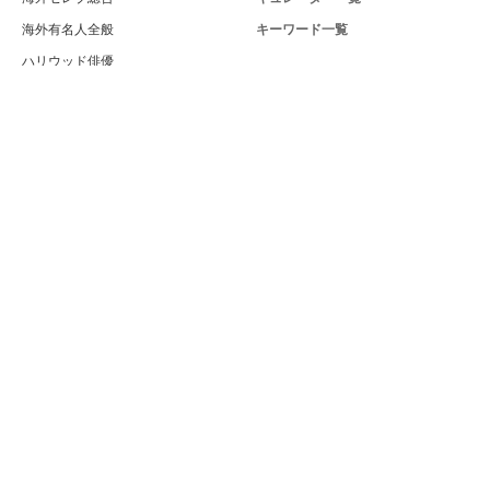
海外有名人全般
キーワード一覧
ハリウッド俳優
Celeby[セレビー]｜海外エンタメ情報
ハリウッド女優
サイトについて
海外男性モデル
運営者
海外女性モデル
利用規約
海外男性歌手
プライバシー
海外女性歌手
サイトマップ
海外ドラマ
お問い合せ
海外・ハリウッド映画
PC版
海外男性スポーツ選手
海外女性スポーツ選手
海外男性ビューティー
海外女性ビューティー
日本の外国人・ハーフ
世界のイケメン・美女