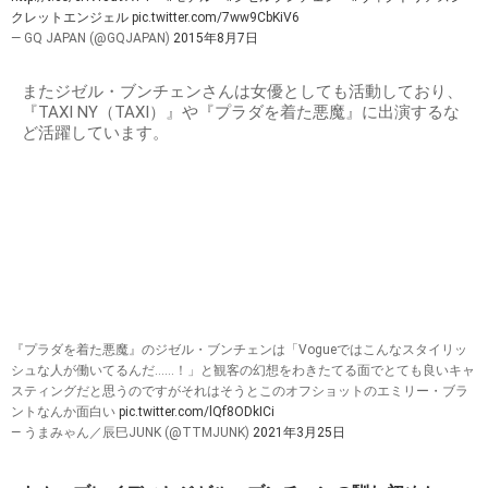
クレットエンジェル
pic.twitter.com/7ww9CbKiV6
— GQ JAPAN (@GQJAPAN)
2015年8月7日
またジゼル・ブンチェンさんは女優としても活動しており、
『TAXI NY（TAXI）』や『プラダを着た悪魔』に出演するな
ど活躍しています。
『プラダを着た悪魔』のジゼル・ブンチェンは「Vogueではこんなスタイリッ
シュな人が働いてるんだ……！」と観客の幻想をわきたてる面でとても良いキャ
スティングだと思うのですがそれはそうとこのオフショットのエミリー・ブラ
ントなんか面白い
pic.twitter.com/lQf8ODkICi
— うまみゃん／辰巳JUNK (@TTMJUNK)
2021年3月25日