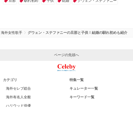
旦那
馴れ初め
子供
結婚
グウェン・ステファニー
海外女性歌手
グウェン・ステファニーの旦那と子供！結婚の馴れ初めも紹介
ページの先頭へ
カテゴリ
特集一覧
海外セレブ総合
キュレーター一覧
海外有名人全般
キーワード一覧
ハリウッド俳優
Celeby[セレビー]｜海外エンタメ情報
ハリウッド女優
サイトについて
海外男性モデル
運営者
海外女性モデル