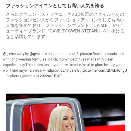
ファッションアイコンとしても高い人気を誇る
さらにグウェン・ステファニーさんは抜群のスタイルとその
ファッションセンスからファッションアイコンとしても高い
人気を集めており、ファッションブランド『L.A.M.B.』やビ
ューティーブランド『GXVE BY GWEN STEFANI』を手掛ける
など活躍しています。
@gxvebeauty
by
@gwenstefani
just landed at Sephora❤️️Rock her iconic look
with long-wearing formulas in rich, high-impact hues made with clean
ingredients 🌿This collection is your new favorite for ultra-glam beauty you
won’t find anywhere else 💋
https://t.co/jYjbaI6Wtj
pic.twitter.com/tB7bkHCngU
— Sephora (@Sephora)
2022年3月3日