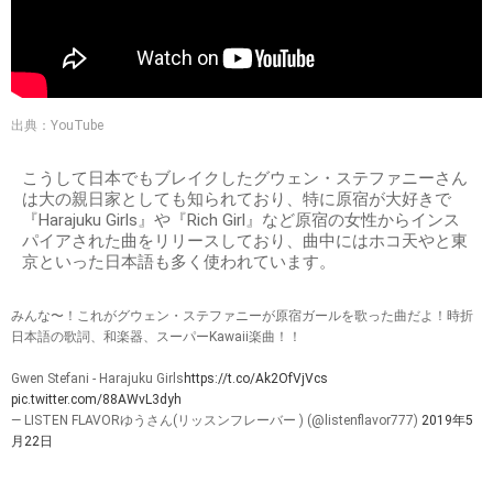
出典：YouTube
こうして日本でもブレイクしたグウェン・ステファニーさん
は大の親日家としても知られており、特に原宿が大好きで
『Harajuku Girls』や『Rich Girl』など原宿の女性からインス
パイアされた曲をリリースしており、曲中にはホコ天やと東
京といった日本語も多く使われています。
みんな〜！これがグウェン・ステファニーが原宿ガールを歌った曲だよ！時折
日本語の歌詞、和楽器、スーパーKawaii楽曲！！
Gwen Stefani - Harajuku Girls
https://t.co/Ak2OfVjVcs
pic.twitter.com/88AWvL3dyh
— LISTEN FLAVORゆうさん(リッスンフレーバー ) (@listenflavor777)
2019年5
月22日