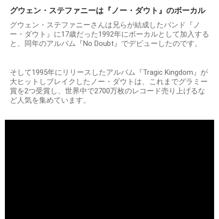
グウェン・ステファニーは『ノー・ダウト』のボーカル
グウェン・ステファニーさんは兄らが結成したバンド『ノ
ー・ダウト』に17歳だった1992年にボーカルとして加入する
と、同年のアルバム『No Doubt』でデビューしたのです。
そして1995年にリリースしたアルバム『Tragic Kingdom』が
大ヒットしブレイクしたノー・ダウトは、これまでグラミー
賞を2つ受賞し、世界中で2700万枚のレコード売り上げるな
ど人気を集めています。