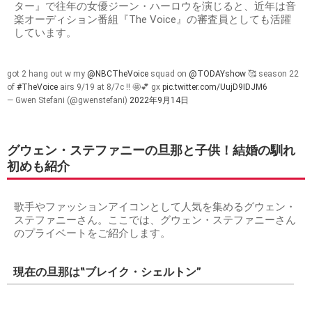
ター』で往年の女優ジーン・ハーロウを演じると、近年は音
楽オーディション番組『The Voice』の審査員としても活躍
しています。
got 2 hang out w my
@NBCTheVoice
squad on
@TODAYshow
🥰 season 22
of
#TheVoice
airs 9/19 at 8/7c !! 🤩💕 gx
pic.twitter.com/UujD9IDJM6
— Gwen Stefani (@gwenstefani)
2022年9月14日
グウェン・ステファニーの旦那と子供！結婚の馴れ
初めも紹介
歌手やファッションアイコンとして人気を集めるグウェン・
ステファニーさん。ここでは、グウェン・ステファニーさん
のプライベートをご紹介します。
現在の旦那は‟ブレイク・シェルトン”