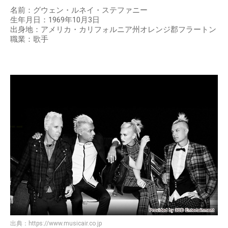
名前：グウェン・ルネイ・ステファニー
生年月日：1969年10月3日
出身地：アメリカ・カリフォルニア州オレンジ郡フラートン
職業：歌手
出典：
https://www.musicair.co.jp