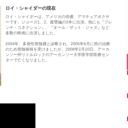
ロイ・シャイダーの現在
ロイ・シャイダーは、アメリカの俳優、アマチュアボクサ
ーです。ジョーズ1、2、復讐編の3本に出演。他にも『フレ
ンチ・コネクション』、『オール・ザット・ジャズ』など
多数の映画に出演しました。
2004年、多発性骨髄腫と診断され、2005年6月に癌の治療
のため骨髄移植を受けましたが、2008年2月10日、アーカ
ンソー州リトルロックのアーカンソー大学医学部医療セン
ターで亡くなりました。