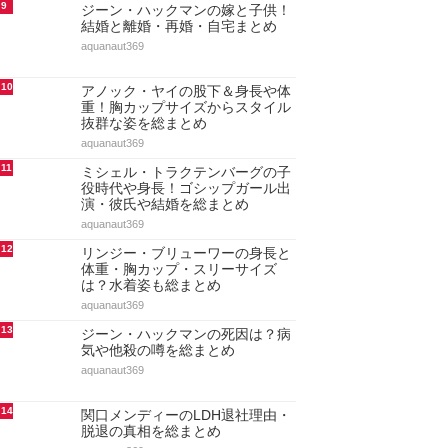
9
ジーン・ハックマンの嫁と子供！
結婚と離婚・再婚・自宅まとめ
aquanaut369
10
アノック・ヤイの股下＆身長や体
重！胸カップサイズからスタイル
抜群な姿を総まとめ
aquanaut369
11
ミシェル・トラクテンバーグの子
役時代や身長！ゴシップガール出
演・彼氏や結婚を総まとめ
aquanaut369
12
リンジー・ブリューワーの身長と
体重・胸カップ・スリーサイズ
は？水着姿も総まとめ
aquanaut369
13
ジーン・ハックマンの死因は？病
気や他殺の噂を総まとめ
aquanaut369
14
関口メンディーのLDH退社理由・
脱退の真相を総まとめ