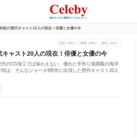
映画)の歴代キャスト20人の現在！俳優と女優の今
現在（841）
映画（363）
歴代（161）
代キャスト20人の現在！俳優と女優の今
現代のCG加工では味わえない、優れた手作り感満載の海洋
回は、そんなジョーズ4部作に出演した歴代キャスト20人
565
view