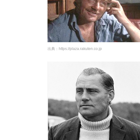
出典：
https://plaza.rakuten.co.jp