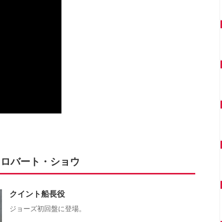
.ロバート・ショウ
クイント船長役
ジョーズ初回盤に登場。