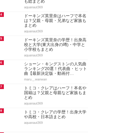
も総まとめ
aquanaut369
4
ドーキンズ英里奈はハーフで本名
は？父親・母親・兄弟など家族も
まとめ
aquanaut369
5
ドーキンズ英里奈の学歴！出身高
校と大学(東大出身の噂)・中学と
小学校もまとめ
aquanaut369
6
ショーン・キングストンの人気曲
ランキング20選！代表曲・ヒット
曲【最新決定版・動画付…
maru._.wanwan
7
トミコ・クレアはハーフ！本名や
国籍は？父親と母親など家族もま
とめ
aquanaut369
8
トミコ・クレアの学歴！出身大学
や高校・日本語まとめ
aquanaut369