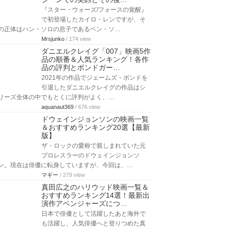
『スター・ウォーズ/フォースの覚醒』
で初登場したカイロ・レンですが、そ
の正体はハン・ソロの息子であるベン・ソ…
Mrsjunko
/ 174 view
ダニエルクレイグ「007」映画5作
品の順番＆人気ランキング！各作
品の評判とボンドガー…
2021年の作品でジェームズ・ボンドを
引退したダニエルクレイグの作品はシ
リーズ全体の中でもとくに評判がよく、…
aquanaut369
/ 676 view
ドウェインジョンソンの映画一覧
＆おすすめランキング20選【最新
版】
ザ・ロックの愛称で親しまれていた元
プロレスラーのドウェインジョンソ
ン。現在は俳優に転身していますが、今回は、…
マギー
/ 279 view
真田広之のハリウッド映画一覧＆
おすすめランキング14選！最新出
演作アベンジャーズにつ…
日本で俳優として活躍したあと海外で
も活躍し、人気俳優へと登りつめた真