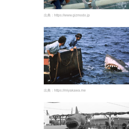
出典：
https://www.gizmodo.jp
出典：
https://miyakawa.me