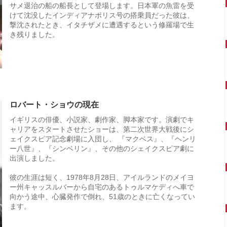
サメ退治の船の船長として登場します。日本軍の魚雷を受
けて沈没したインディアナポリス号の搭乗員だった彼は、
撃沈されたとき、イタチザメに遭遇するという修羅場で生
き残りました。
ロバート・ショウの現在
イギリスの俳優、小説家、劇作家、脚本家です。演劇でキ
ャリアをスタートさせたショーは、第二次世界大戦後にシ
ェイクスピア記念劇場に入団し、 『マクベス』、『ヘンリ
ー八世』、『シンベリン』、その他のシェイクスピア劇に
出演しました。
彼の生涯は短く、1978年8月28日、アイルランドのメイヨ
ー州キャッスルバーから自宅のあるトゥルマケディへ車で
向かう途中、心臓発作で倒れ、51歳のときに亡くなってい
ます。