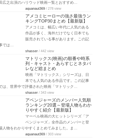
田広之出演のハリウッド映画一覧とおすすめ…
aquanaut369
/ 278 view
アメコミヒーローの強さ最強ラン
キングTOP30まとめ【最新版】
アメコミは、幅広い年代に人気のある
作品が多く、海外だけでなく日本でも
販売されている事があります。この記
事では…
shasser
/ 442 view
マトリックス(映画)の順番や時系
列・キャスト・あらすじとネタバ
レなど総まとめ
映画「マトリックス」シリーズは、日
本でも人気のある作品です。この記事
では、世界中で評価された映画「マトリック…
shasser
/ 343 view
アベンジャーズのメンバー人気順
ランキング20選～登場人物もわか
りやすく紹介【最新版】
マーベル映画の大ヒットシリーズ「ア
ベンジャーズ」全作品のメンバーと登
場人物をわかりやすくまとめてみました。ま…
aquanaut369
/ 303 view