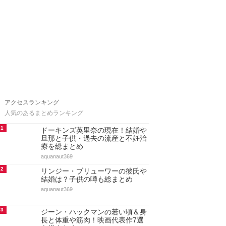
アクセスランキング
人気のあるまとめランキング
1
ドーキンズ英里奈の現在！結婚や
旦那と子供・過去の流産と不妊治
療を総まとめ
aquanaut369
2
リンジー・ブリューワーの彼氏や
結婚は？子供の噂も総まとめ
aquanaut369
3
ジーン・ハックマンの若い頃＆身
長と体重や筋肉！映画代表作7選