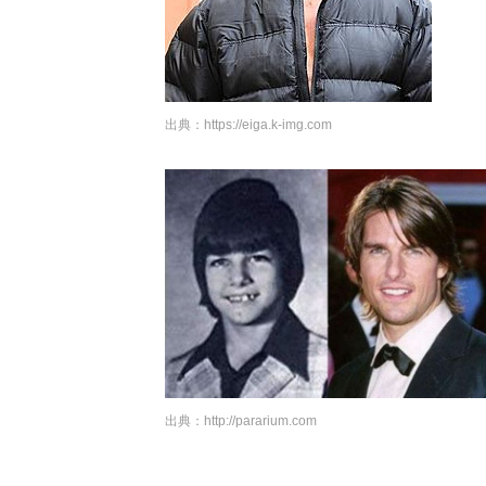
出典：
https://eiga.k-img.com
出典：
http://pararium.com