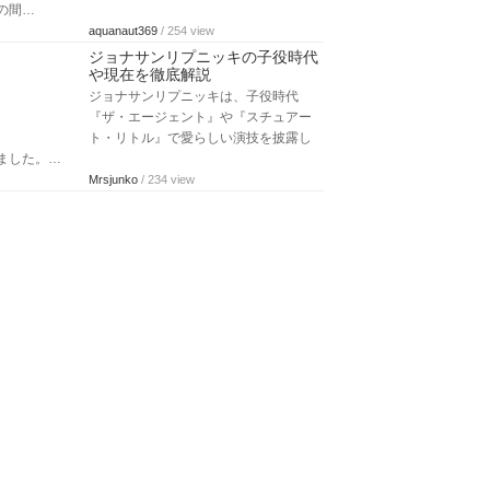
ていて…
kent.n
/ 903 view
スティーヴン・セガールの昔の若
い頃！身長や生い立ちも総まとめ
アメリカのアクション俳優で、プーチ
ン支持を表明し話題のスティーヴン・
セガールさんですが、若い頃にも注目
が集ま…
sumichel
/ 203 view
ケヴィンハートの現在！身長や車
の事故・結婚した嫁と子供まとめ
コメディ俳優として大きな人気を獲得
しているケヴィンハート。彼はこれま
でに2度結婚していて、それぞれの嫁と
の間…
aquanaut369
/ 254 view
ジョナサンリプニッキの子役時代
や現在を徹底解説
ジョナサンリプニッキは、子役時代
『ザ・エージェント』や『スチュアー
ト・リトル』で愛らしい演技を披露し
ました。…
Mrsjunko
/ 234 view