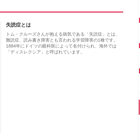
」
失読症とは
トム・クルーズさんが抱える病気である「失読症」とは、
難読症、読み書き障害とも言われる学習障害の1種です。
1884年にドイツの眼科医によって名付けられ、海外では
「ディスレクシア」と呼ばれています。