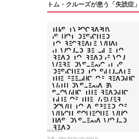
トム・クルーズが患う「失読症
出典：
https://dcdn.cdn.nimg.jp