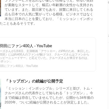
ファンサービスを忘れない優しい性格なうえ、明るい笑顔
が素敵なスタートして、幅広い年齢層の女性から支持され
ています。また、親日家でもあり、頻繁に来日してくれる
点も日本での人気に繋がっている模様。ビジネスではなく
本当に日本のことを愛しており、「ミッション：インポッ
たこともあるそうです。
にファン400人 - YouTube
ーズさんが1月8日、主演映画「アウトロー」のPRのため、来日した。
田区）には約400人のファンが駆けつけ、クルーズさんはファンから
ッピーニューイヤー」と応えていた。クルーズさんが来日するのは、
ッシ...
ファン400人 - YouTube
「トップガン」の続編が公開予定
「ミッション：インポッシブル」シリーズと並び、トム・
クルーズさんの代表作として知られる「トップガン」。今
まで続編は存在していませんでしたが、公開から34年後の
2020年、ついに続編が公開されることが決定しました。