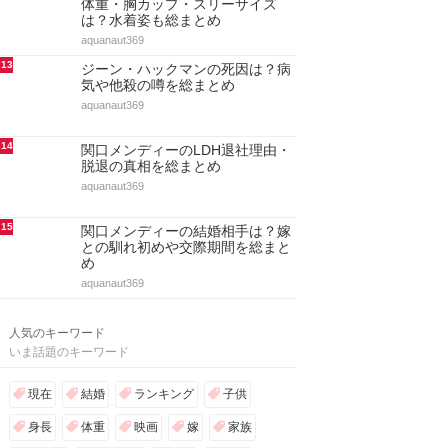
9
ジーン・ハックマンの嫁と子供！
結婚と離婚・再婚・自宅まとめ
aquanaut369
10
アノック・ヤイの股下＆身長や体
重！胸カップサイズからスタイル
抜群な姿を総まとめ
aquanaut369
11
ミシェル・トラクテンバーグの子
役時代や身長！ゴシップガール出
演・彼氏や結婚を総まとめ
aquanaut369
12
リンジー・ブリューワーの身長と
体重・胸カップ・スリーサイズ
は？水着姿も総まとめ
aquanaut369
13
ジーン・ハックマンの死因は？病
気や他殺の噂を総まとめ
aquanaut369
14
関口メンディーのLDH退社理由・
脱退の真相を総まとめ