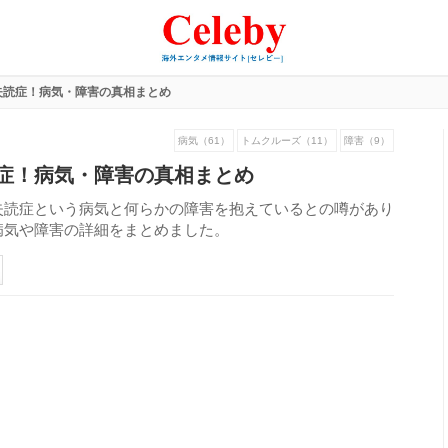
失読症！病気・障害の真相まとめ
病気（61）
トムクルーズ（11）
障害（9）
症！病気・障害の真相まとめ
失読症という病気と何らかの障害を抱えているとの噂があり
病気や障害の詳細をまとめました。
253
view