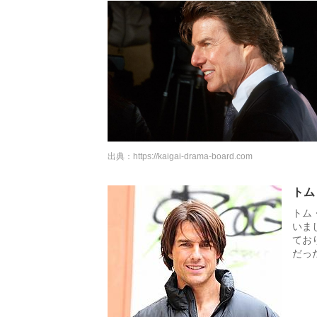
出典：
https://kaigai-drama-board.com
トム
トム
いま
てお
だっ