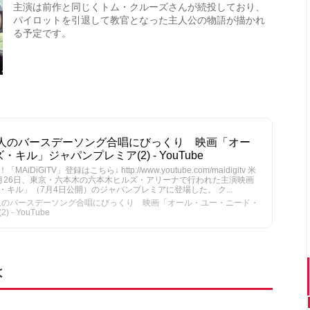
主演は前作と同じくトム・クルーズさんが続投しており、
パイロットを引退して教官となった主人公の物語が描かれ
る予定です。
0人のバースデーソング合唱にびっくり 映画「オー
ル」ジャパンプレミア(2) - YouTube
GiTV」登録はこちら↓ http://www.youtube.com/maidigitv 米
月26日、東京・六本木の六本木ヒルズ・アリーナで行われた主演映画
キル」（7月4日公開）のジャパンプレミアに登場した。 ク...
0人のバースデーソング合唱にびっくり 映画「オール・ユー・ニード・
- YouTube
は