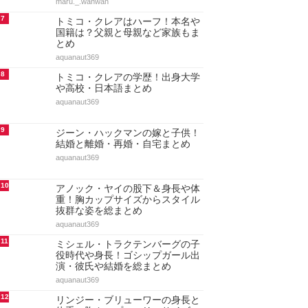
長と体重や筋肉！映画代表作7選
も総まとめ
aquanaut369
4
ドーキンズ英里奈はハーフで本名
は？父親・母親・兄弟など家族も
まとめ
aquanaut369
5
ドーキンズ英里奈の学歴！出身高
校と大学(東大出身の噂)・中学と
小学校もまとめ
aquanaut369
6
ショーン・キングストンの人気曲
ランキング20選！代表曲・ヒット
曲【最新決定版・動画付…
maru._.wanwan
7
トミコ・クレアはハーフ！本名や
国籍は？父親と母親など家族もま
とめ
aquanaut369
8
トミコ・クレアの学歴！出身大学
や高校・日本語まとめ
aquanaut369