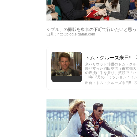
シブル」の撮影を東京の下町で行いたいと思っ
出典：
http://blog.eigafan.com
トム・クルーズ来日!! 羽田
米ハリウッド俳優のトム・クル
降り立った羽田空港（東京都大
の声援に手を振り、笑顔で「ハ
11年12月の「ミッション：インポ
出典：トム・クルーズ来日!! 羽田に