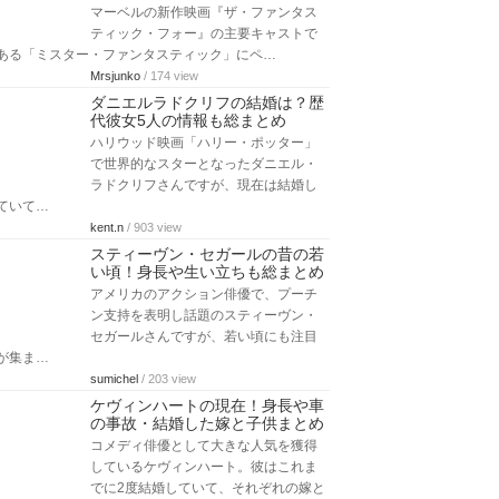
ハリウッドを代表する俳優マシューマ
コノヒー。過去にはアカデミー賞主演
男優賞を受賞したこともあります。そ
んな彼…
aquanaut369
/ 151 view
ジェイソンステイサムの嫁や子供
は？結婚や彼女について紹介
ジェイソンステイサムさんは映画『ト
ランスポーター』や『アドレナリン』
でアクションスターとして一躍有名に
なりま…
Mrsjunko
/ 221 view
ペドロ・パスカルの身長や体重！
筋肉とかわいい＆イケメン画像も
総まとめ
マーベルの新作映画『ザ・ファンタス
ティック・フォー』の主要キャストで
ある「ミスター・ファンタスティック」にペ…
Mrsjunko
/ 174 view
ダニエルラドクリフの結婚は？歴
代彼女5人の情報も総まとめ
ハリウッド映画「ハリー・ポッター」
で世界的なスターとなったダニエル・
ラドクリフさんですが、現在は結婚し