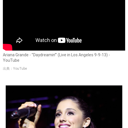
Ariana Grande - ”Daydreamin’” (Live in Los Angeles 9-9-13) -
YouTube
出典：YouTube