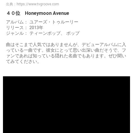
出典：
https://www.tvgroove.com
４０位 Honeymoon Avenue
アルバム： ユアーズ・トゥルーリー
リリース： 2013年
ジャンル： ティーンポップ、 ポップ
曲はそこまで人気ではありませんが、デビューアルバムに入
っている一曲です。彼女にとって思い出深い曲だそうで、フ
ァンであれば知っている隠れた名曲でもあります。ぜひ聞い
てみてください。