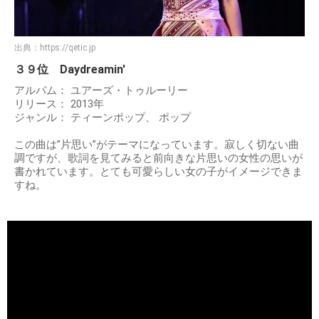
出典：
https://qetic.jp
３９位 Daydreamin'
アルバム： ユアーズ・トゥルーリー
リリース： 2013年
ジャンル： ティーンポップ、 ポップ
この曲は”片思い”がテーマになっています。寂しく切ない曲
調ですが、歌詞を見てみると前向きな片思いの女性の思いが
書かれています。とても可愛らしい女の子がイメージできま
すね。