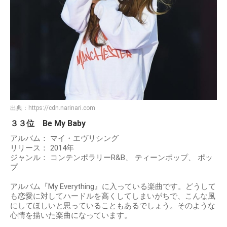
出典：
https://cdn.narinari.com
３３位 Be My Baby
アルバム： マイ・エヴリシング
リリース： 2014年
ジャンル： コンテンポラリーR&B、 ティーンポップ、 ポッ
プ
アルバム『My Everything』に入っている楽曲です。どうして
も恋愛に対してハードルを高くしてしまいがちで、こんな風
にしてほしいと思っていることもあるでしょう。そのような
心情を描いた楽曲になっています。