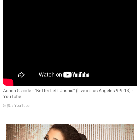
Ariana Grande - ”Better Left Unsaid” (Live in Los Angeles 9-9-13) -
YouTube
出典：YouTube