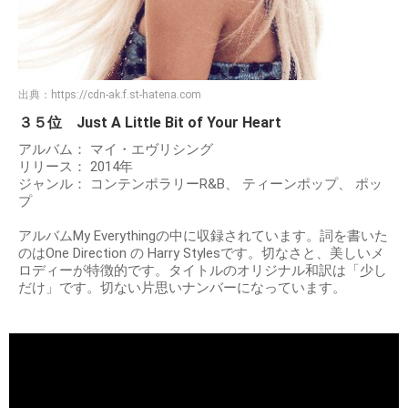
出典：
https://cdn-ak.f.st-hatena.com
３５位 Just A Little Bit of Your Heart
アルバム： マイ・エヴリシング
リリース： 2014年
ジャンル： コンテンポラリーR&B、 ティーンポップ、 ポッ
プ
アルバムMy Everythingの中に収録されています。詞を書いた
のはOne Direction の Harry Stylesです。切なさと、美しいメ
ロディーが特徴的です。タイトルのオリジナル和訳は「少し
だけ」です。切ない片思いナンバーになっています。