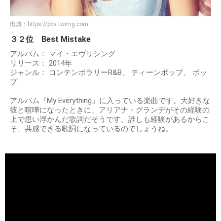
出典：
https://pbs.twimg.com
３２位 Best Mistake
アルバム： マイ・エヴリシング
リリース： 2014年
ジャンル： コンテンポラリーR&B、 ティーンポップ、 ポッ
プ
アルバム『My Everything』に入っている楽曲です。大好きな
彼と喧嘩になったときに、アリアナ・グランデがその経験の
上で思い浮かんだ歌詞だそうです。誰しも経験があるからこ
そ、共感できる歌詞になっているのでしょうね。