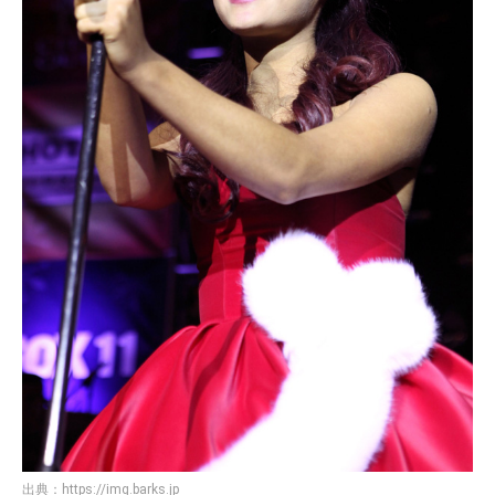
出典：
https://img.barks.jp